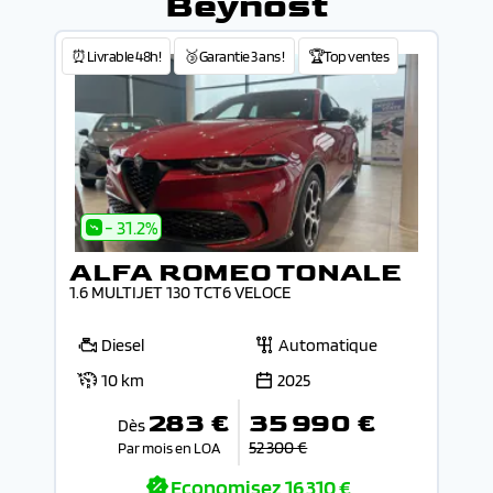
Beynost
⏰Livrable 48h!
🥉Garantie 3 ans !
🏆Top ventes
- 31.2%
ALFA ROMEO TONALE
1.6 MULTIJET 130 TCT6 VELOCE
Diesel
Automatique
10 km
2025
283 €
35 990 €
Dès
52 300 €
Par mois en LOA
Economisez
16 310 €