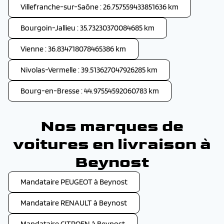
Villefranche-sur-Saône : 26.757559433851636 km
Bourgoin-Jallieu : 35.73230370084685 km
Vienne : 36.834718078465386 km
Nivolas-Vermelle : 39.513627047926285 km
Bourg-en-Bresse : 44.97554592060783 km
Nos marques de
voitures en livraison à
Beynost
Mandataire PEUGEOT à Beynost
Mandataire RENAULT à Beynost
Mandataire CITROEN à Beynost