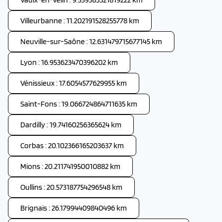
Villeurbanne : 11.202191528255778 km
Neuville-sur-Saône : 12.631479715677145 km
Lyon : 16.953623470396202 km
Vénissieux : 17.6054577629955 km
Saint-Fons : 19.066724864711635 km
Dardilly : 19.74160256365624 km
Corbas : 20.102366165203637 km
Mions : 20.211741950010882 km
Oullins : 20.573187754296548 km
Brignais : 26.17994409840496 km