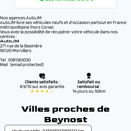
Nos agences AutoJM
AutoJM livre ses véhicules neufs et d'occasion partout en France
métropolitaine (hors Corse).
Vous avez la possibilité de récupérer votre véhicule dans nos
centres :
AutoJM
271 rue de la Basinière
90120 Morvillars
Tel : 0381363030
Mail :
[email protected]
Clients satisfaits :
Satisfait ou
8.9/10 sur avis garantis
remboursé
:
★ ★ ★ ★ ☆
14 jours ou 50km
Villes proches de
Beynost
Vaulx-en-Velin : 9.559383321819222 km