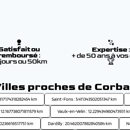
Satisfait ou
Expertise
remboursé
:
+ de 50 ans à vos
 jours ou 50km
🏆
illes proches de Corb
4.817174318282454 km
Saint-Fons : 5.411343502051347 km
: 12.167738071811579 km
Vaulx-en-Velin : 12.229434960473931 
10236616517751 km
Dardilly : 20.462007882840584 km
N