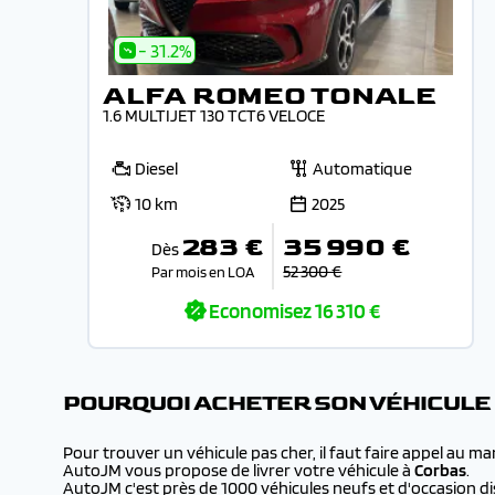
- 31.2%
ALFA ROMEO TONALE
1.6 MULTIJET 130 TCT6 VELOCE
Diesel
Automatique
10 km
2025
283 €
35 990 €
Dès
52 300 €
Par mois en LOA
Economisez
16 310 €
POURQUOI ACHETER SON VÉHICULE
Pour trouver un véhicule pas cher, il faut faire appel au m
AutoJM vous propose de livrer votre véhicule à
Corbas
.
AutoJM c'est près de 1000 véhicules neufs et d'occasion dis