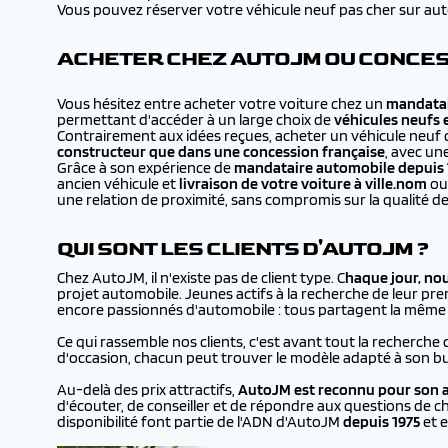
Vous pouvez réserver votre véhicule neuf pas cher sur autojm
ACHETER CHEZ AUTOJM OU CONCES
Vous hésitez entre acheter votre voiture chez un
mandatai
permettant d'accéder à un large choix de
véhicules neufs 
Contrairement aux idées reçues, acheter un véhicule neuf 
constructeur que dans une concession française
, avec un
Grâce à son expérience de
mandataire automobile depuis 
ancien véhicule et
livraison de votre voiture à
ville.nom
ou 
une relation de proximité, sans compromis sur la qualité de
QUI SONT LES CLIENTS D'AUTOJM ?
Chez AutoJM, il n'existe pas de client type. C
haque jour, no
projet automobile. Jeunes actifs à la recherche de leur prem
encore passionnés d'automobile : tous partagent la même en
Ce qui rassemble nos clients, c'est avant tout la recherche 
d'occasion, chacun peut trouver le modèle adapté à son bu
Au-delà des prix attractifs,
AutoJM est reconnu pour son a
d'écouter, de conseiller et de répondre aux questions de ch
disponibilité font partie de l'ADN d'AutoJM
depuis 1975
et e