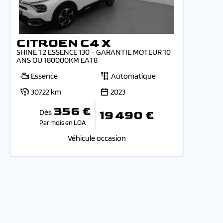
CITROEN C4 X
SHINE 1.2 ESSENCE 130 - GARANTIE MOTEUR 10
ANS OU 180000KM EAT8
Essence
Automatique
30722 km
2023
356 €
Dès
19 490 €
Par mois en LOA
Véhicule occasion