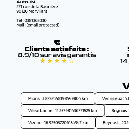
AutoJM
271 rue de la Basinière
90120 Morvillars
Tel : 0381363030
Mail :
[email protected]
Clients satisfaits :
8.9/10 sur avis garantis
★ ★ ★ ★ ☆
14
V
Mions : 3.8757448198449804 km
Vénissieux : 
Villeurbanne : 11.257981436771525 km
Brignais 
Vienne : 16.925037206154947 km
Beynost : 20.