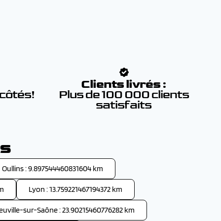
:
Clients livrés :
 côtés!
Plus de 100 000 clients
satisfaits
as
Oullins : 9.897544460831604 km
km
Lyon : 13.759221467194372 km
euville-sur-Saône : 23.90215460776282 km