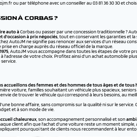
.fr ou par téléphone avec un conseiller au 03 81 36 30 30 et choisir 
SION À CORBAS ?
re auto à
Corbas ou passer par une concession traditionnelle ? Au
et d'occasion à prix négociés
, tout en conservant les garanties et l
chez AutoJM ne signifie pas renoncer aux services d'un réseau cons
e prise en charge auprès du réseau officiel de la marque.
1975
, AutoJM vous accompagne dans toutes les étapes de votre proje
à l'adresse de votre choix. Profitez ainsi d'un achat automobile 
 service.
us accueillons des femmes et des hommes de tous âges et de tous 
ière voiture, familles souhaitant un véhicule plus spacieux, seniors p
vie de trouver le véhicule qui correspond à leurs besoins, au meill
d'une bonne affaire, sans compromis sur la qualité ni sur le service.
dget et à son mode de vie.
ccueil chaleureux
, son accompagnement personnalisé et son
ambi
aque client afin que l'achat d'une voiture reste un moment simple, 
xpliquent pourquoi tant de clients nous recommandent à leur ento