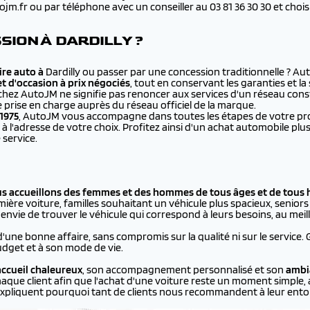
.fr ou par téléphone avec un conseiller au 03 81 36 30 30 et choisir 
ION À DARDILLY ?
re auto à
Dardilly ou passer par une concession traditionnelle ? A
et d'occasion à prix négociés
, tout en conservant les garanties et l
chez AutoJM ne signifie pas renoncer aux services d'un réseau cons
e prise en charge auprès du réseau officiel de la marque.
1975
, AutoJM vous accompagne dans toutes les étapes de votre proje
à l'adresse de votre choix. Profitez ainsi d'un achat automobile 
 service.
us accueillons des femmes et des hommes de tous âges et de tous 
ière voiture, familles souhaitant un véhicule plus spacieux, seniors p
vie de trouver le véhicule qui correspond à leurs besoins, au meill
d'une bonne affaire, sans compromis sur la qualité ni sur le service.
dget et à son mode de vie.
ccueil chaleureux
, son accompagnement personnalisé et son
ambi
aque client afin que l'achat d'une voiture reste un moment simple, 
xpliquent pourquoi tant de clients nous recommandent à leur ento