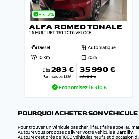
- 31.2%
ALFA ROMEO TONALE
1.6 MULTIJET 130 TCT6 VELOCE
Diesel
Automatique
10 km
2025
283 €
35 990 €
Dès
52 300 €
Par mois en LOA
Economisez
16 310 €
POURQUOI ACHETER SON VÉHICULE
Pour trouver un véhicule pas cher, il faut faire appel au m
AutoJM vous propose de livrer votre véhicule à
Dardilly
.
AutoJM c'est près de 1000 véhicules neufs et d'occasion dis