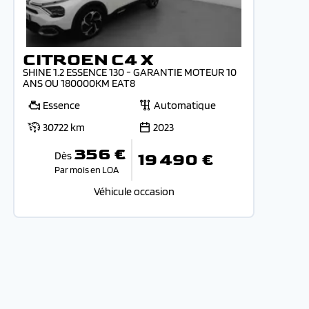
CITROEN C4 X
SHINE 1.2 ESSENCE 130 - GARANTIE MOTEUR 10
ANS OU 180000KM EAT8
Essence
Automatique
30722 km
2023
356 €
Dès
19 490 €
Par mois en LOA
Véhicule occasion