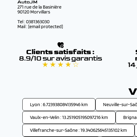
AutoJM
271 rue de la Basinière
90120 Morvillars
Tel : 0381363030
Mail :
[email protected]
Clients satisfaits :
8.9/10 sur avis garantis
★ ★ ★ ★ ☆
14
V
Lyon : 6.723938084135946 km
Neuville-sur-Sa
Vaulx-en-Velin : 13.251905195097216 km
Brigna
Villefranche-sur-Saône : 19.340625645135102 km