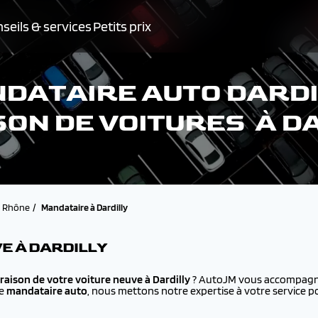
seils & services
Petits prix
DATAIRE AUTO DARDI
SON DE VOITURES À D
Rhône
Mandataire à Dardilly
E À DARDILLY
vraison de votre voiture neuve à
Dardilly
? AutoJM vous accompagne 
ue
mandataire auto
, nous mettons notre expertise à votre service p