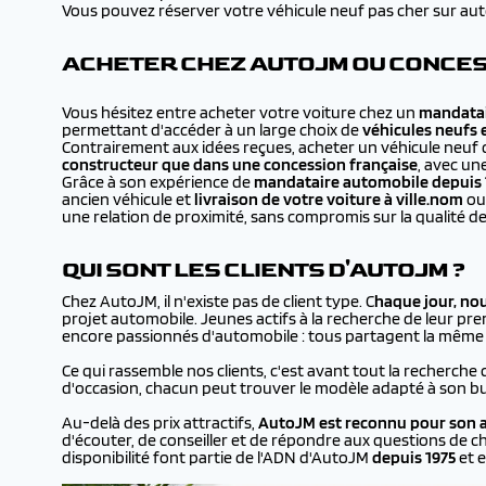
Vous pouvez réserver votre véhicule neuf pas cher sur autojm
ACHETER CHEZ AUTOJM OU CONCESS
Vous hésitez entre acheter votre voiture chez un
mandatai
permettant d'accéder à un large choix de
véhicules neufs 
Contrairement aux idées reçues, acheter un véhicule neuf 
constructeur que dans une concession française
, avec un
Grâce à son expérience de
mandataire automobile depuis 
ancien véhicule et
livraison de votre voiture à
ville.nom
ou 
une relation de proximité, sans compromis sur la qualité de
QUI SONT LES CLIENTS D'AUTOJM ?
Chez AutoJM, il n'existe pas de client type. C
haque jour, no
projet automobile. Jeunes actifs à la recherche de leur prem
encore passionnés d'automobile : tous partagent la même en
Ce qui rassemble nos clients, c'est avant tout la recherche 
d'occasion, chacun peut trouver le modèle adapté à son bu
Au-delà des prix attractifs,
AutoJM est reconnu pour son a
d'écouter, de conseiller et de répondre aux questions de ch
disponibilité font partie de l'ADN d'AutoJM
depuis 1975
et e