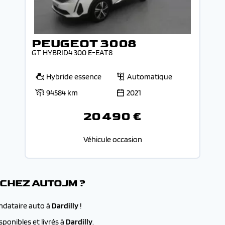
PEUGEOT 3008
GT HYBRID4 300 E-EAT8
Hybride essence
Automatique
94584 km
2021
20 490 €
Véhicule occasion
 CHEZ AUTOJM ?
andataire auto à
Dardilly
!
ponibles et livrés à
Dardilly
.