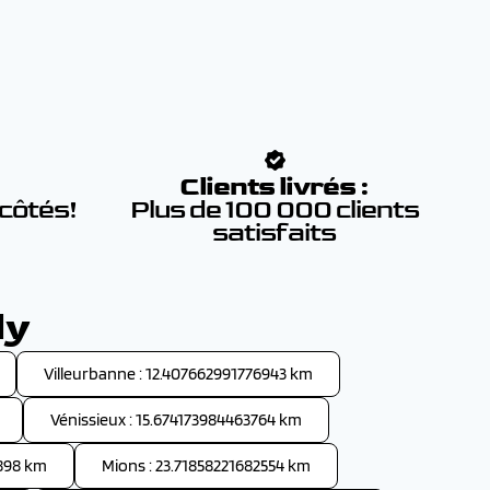
:
Clients livrés :
 côtés!
Plus de 100 000 clients
satisfaits
ly
Villeurbanne : 12.407662991776943 km
Vénissieux : 15.674173984463764 km
898 km
Mions : 23.71858221682554 km