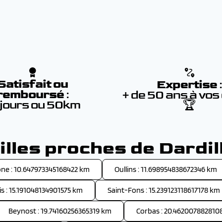
Satisfait ou
Expertise
remboursé
:
+ de 50 ans à vos
 jours ou 50km
🏆
illes proches de Dardil
ône : 10.647973345168422 km
Oullins : 11.698954838672346 km
is : 15.191048134901575 km
Saint-Fons : 15.239123118617178 km
Beynost : 19.74160256365319 km
Corbas : 20.462007882810