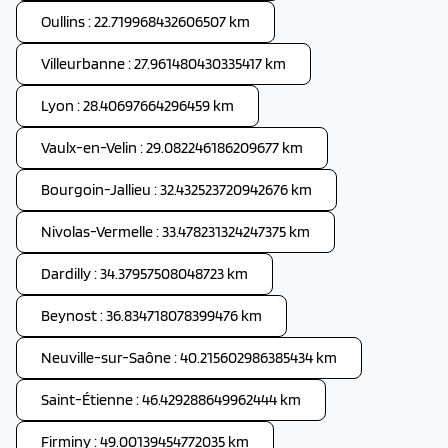
Oullins : 22.719968432606507 km
Villeurbanne : 27.961480430335417 km
Lyon : 28.40697664296459 km
Vaulx-en-Velin : 29.082246186209677 km
Bourgoin-Jallieu : 32.432523720942676 km
Nivolas-Vermelle : 33.478231324247375 km
Dardilly : 34.37957508048723 km
Beynost : 36.834718078399476 km
Neuville-sur-Saône : 40.215602986385434 km
Saint-Étienne : 46.429288649962444 km
Firminy : 49.00139454772035 km