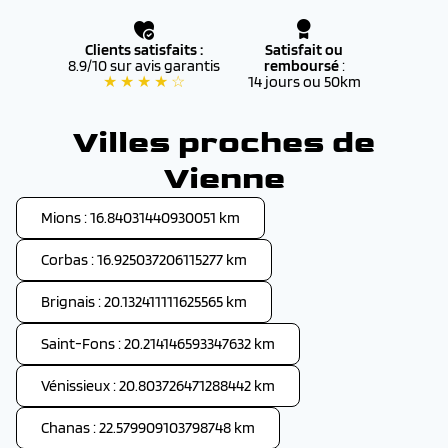
Clients satisfaits :
Satisfait ou
8.9/10 sur avis garantis
remboursé
:
★ ★ ★ ★ ☆
14 jours ou 50km
Villes proches de
Vienne
Mions : 16.84031440930051 km
Corbas : 16.925037206115277 km
Brignais : 20.132411111625565 km
Saint-Fons : 20.214146593347632 km
Vénissieux : 20.803726471288442 km
Chanas : 22.579909103798748 km