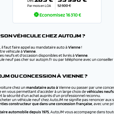
Dès
52 300 €
Par mois en LOA
Economisez
16 310 €
SON VÉHICULE CHEZ AUTOJM ?
 il faut faire appel au mandataire auto à
Vienne
!
re véhicule à
Vienne
.
s neufs et d'occasion disponibles et livrés à
Vienne
.
e neuf pas cher sur autojm.fr ou par téléphone avec un conseiller au
JM OU CONCESSION À VIENNE ?
 voiture chez un
mandataire auto à
Vienne ou passer par une conces
e en vous permettant d'accéder à un large choix de
véhicules neufs
et la sécurité d'un achat auprès d'un professionnel reconnu.
cheter un véhicule neuf chez AutoJM ne signifie pas renoncer aux 
ties constructeur que dans une concession française
, avec une p
aire automobile depuis 1975
, AutoJM vous accompagne dans toutes