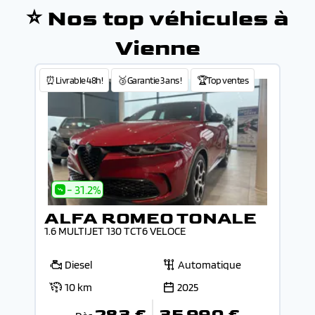
⭐ Nos top véhicules à
Vienne
⏰Livrable 48h!
🥉Garantie 3 ans !
🏆Top ventes
- 31.2%
ALFA ROMEO TONALE
1.6 MULTIJET 130 TCT6 VELOCE
Diesel
Automatique
10 km
2025
283 €
35 990 €