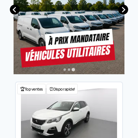
🏆Top ventes
⏰Dispo rapide!