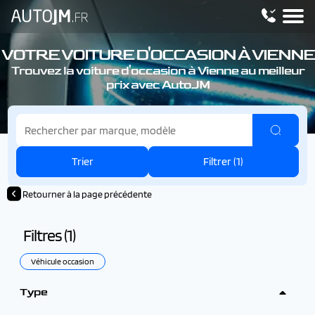
VOTRE VOITURE D'OCCASION À VIENNE
Trouvez la voiture d'occasion à Vienne au meilleur
prix avec AutoJM
Trier
Filtrer (
1
)
Retourner à la page précédente
Filtres (
1
)
Véhicule occasion
Type