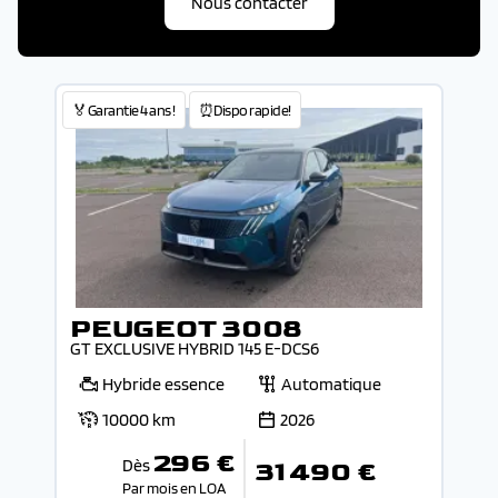
Nous contacter
🏅Garantie 4 ans !
⏰Dispo rapide!
PEUGEOT 3008
GT EXCLUSIVE HYBRID 145 E-DCS6
Hybride essence
Automatique
10000 km
2026
296 €
Dès
31 490 €
Par mois en LOA