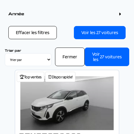
Couleur
Gris (9)
Année
Blanc (6)
Bleu (5)
Année
Noir (4)
Rouge (2)
Effacer les filtres
Voir les
27
voitures
Vert (1)
-
Trier par
Voir
Fermer
27
voitures
les
🏆Top ventes
⏰Dispo rapide!