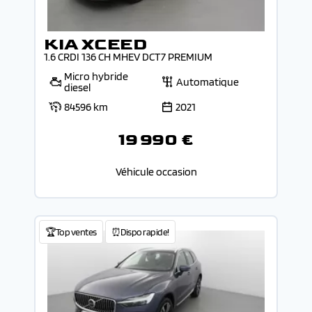
KIA XCEED
1.6 CRDI 136 CH MHEV DCT7 PREMIUM
Micro hybride
Automatique
diesel
84596 km
2021
19 990 €
Véhicule occasion
🏆Top ventes
⏰Dispo rapide!