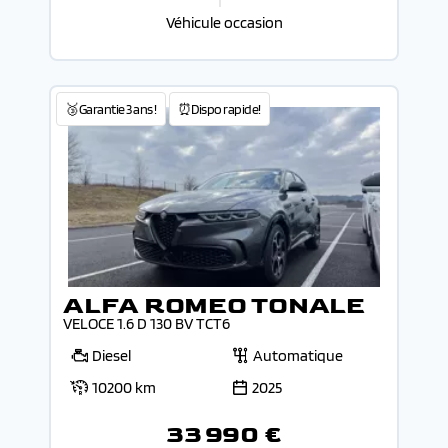
Véhicule occasion
🥉Garantie 3 ans !
⏰Dispo rapide!
ALFA ROMEO TONALE
VELOCE 1.6 D 130 BV TCT6
Diesel
Automatique
10200 km
2025
33 990 €