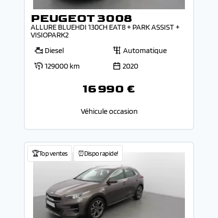
PEUGEOT 3008
ALLURE BLUEHDI 130CH EAT8 + PARK ASSIST +
VISIOPARK2
Diesel
Automatique
129000 km
2020
16 990 €
Véhicule occasion
🏆Top ventes
⏰Dispo rapide!