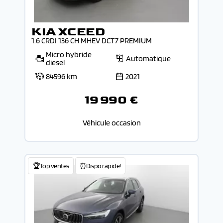
KIA XCEED
1.6 CRDI 136 CH MHEV DCT7 PREMIUM
Micro hybride
Automatique
diesel
84596 km
2021
19 990 €
Véhicule occasion
🏆Top ventes
⏰Dispo rapide!