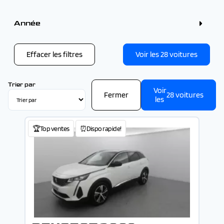
Couleur
Gris (9)
Année
Blanc (6)
Bleu (6)
Année
Noir (4)
Rouge (2)
Effacer les filtres
Voir les
28
voitures
Vert (1)
-
Trier par
Voir
Fermer
28
voitures
les
🏆Top ventes
⏰Dispo rapide!