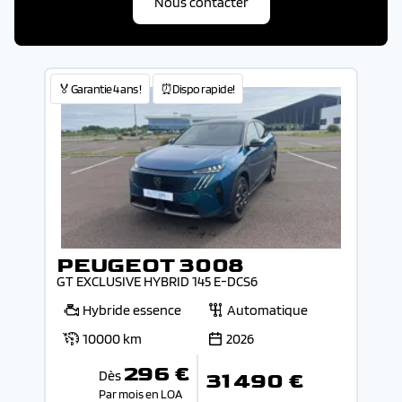
Nous contacter
🏅Garantie 4 ans !
⏰Dispo rapide!
PEUGEOT 3008
GT EXCLUSIVE HYBRID 145 E-DCS6
Hybride essence
Automatique
10000 km
2026
296 €
Dès
31 490 €
Par mois en LOA