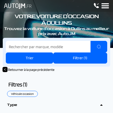
VOTRE VOITURE D'OCCASION
À OULLINS
Trouvez la voiture d'occasion à Oullins au meilleur
prix avec AutoJM
Trier
Filtrer (
1
)
Retourner à la page précédente
Filtres (
1
)
Véhicule occasion
Type