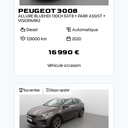
PEUGEOT 3008
ALLURE BLUEHDI 130CH EAT8 + PARK ASSIST +
VISIOPARK2
Diesel
Automatique
129000 km
2020
16 990 €
Véhicule occasion
🏆Top ventes
⏰Dispo rapide!