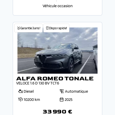
Véhicule occasion
🥉Garantie 3 ans !
⏰Dispo rapide!
ALFA ROMEO TONALE
VELOCE 1.6 D 130 BV TCT6
Diesel
Automatique
10200 km
2025
33 990 €