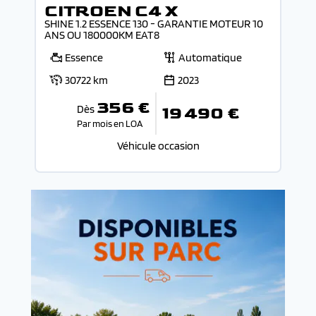
CITROEN C4 X
SHINE 1.2 ESSENCE 130 - GARANTIE MOTEUR 10
ANS OU 180000KM EAT8
Essence
Automatique
30722 km
2023
356 €
Dès
19 490 €
Par mois en LOA
Véhicule occasion