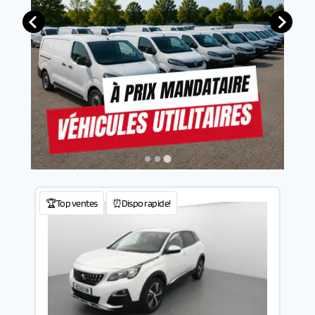
🏆Top ventes
⏰Dispo rapide!