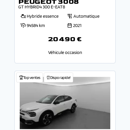
PEUGEOT 3008
GT HYBRID4 300 E-EAT8
Hybride essence
Automatique
94584 km
2021
20 490 €
Véhicule occasion
🏆Top ventes
⏰Dispo rapide!