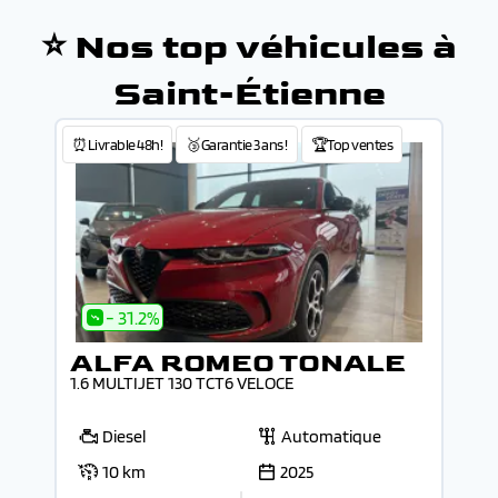
⭐ Nos top véhicules à
Saint-Étienne
⏰Livrable 48h!
🥉Garantie 3 ans !
🏆Top ventes
- 31.2%
ALFA ROMEO TONALE
1.6 MULTIJET 130 TCT6 VELOCE
Diesel
Automatique
10 km
2025