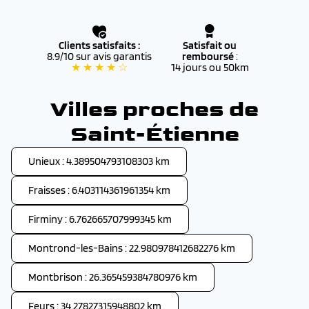
Clients satisfaits :
Satisfait ou
8.9/10 sur avis garantis
remboursé
:
★ ★ ★ ★ ☆
14 jours ou 50km
Villes proches de
Saint-Étienne
Unieux : 4.389504793108303 km
Fraisses : 6.403114361961354 km
Firminy : 6.762665707999345 km
Montrond-les-Bains : 22.980978412682276 km
Montbrison : 26.365459384780976 km
Feurs : 34.27827315948802 km