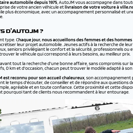
aire automobile depuis 1975
, AutoJM vous accompagne dans toutes
prise de votre ancien véhicule et
livraison de votre voiture à
ville.
bile plus économique, avec un accompagnement personnalisé et une 
e.
TS D'AUTOJM ?
nt type. C
haque jour, nous accueillons des femmes et des hommes 
rétiser leur projet automobile. Jeunes actifs à la recherche de leur
ux, seniors privilégiant le confort et la sécurité, professionnels ou
ouver le véhicule qui correspond à leurs besoins, au meilleur prix.
 avant tout la recherche d'une bonne affaire, sans compromis sur la q
ufs, 0 km et d'occasion, chacun peut trouver le modèle adapté à son
 est reconnu pour son accueil chaleureux
, son accompagnement p
ent le temps d'écouter, de conseiller et de répondre aux questions de
le, agréable et en toute confiance. Cette proximité et cette disponi
nt pourquoi tant de clients nous recommandent à leur entourage.