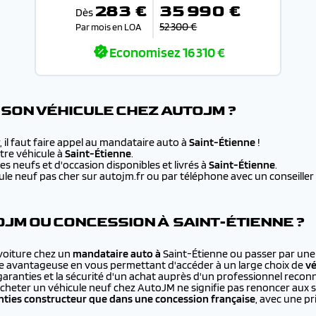
283 €
35 990 €
Dès
52 300 €
Par mois en LOA
Economisez
16 310 €
SON VÉHICULE CHEZ AUTOJM ?
 il faut faire appel au mandataire auto à
Saint-Étienne
!
re véhicule à
Saint-Étienne
.
s neufs et d'occasion disponibles et livrés à
Saint-Étienne
.
e neuf pas cher sur autojm.fr ou par téléphone avec un conseiller au
JM OU CONCESSION À SAINT-ÉTIENNE ?
 voiture chez un
mandataire auto à
Saint-Étienne ou passer par une 
e avantageuse en vous permettant d'accéder à un large choix de
vé
 garanties et la sécurité d'un achat auprès d'un professionnel recon
cheter un véhicule neuf chez AutoJM ne signifie pas renoncer aux 
ties constructeur que dans une concession française
, avec une p