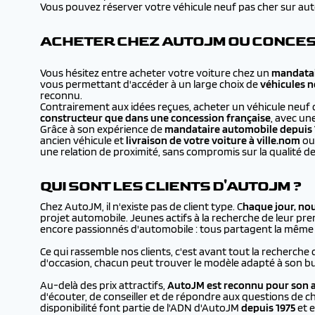
Vous pouvez réserver votre véhicule neuf pas cher sur autojm
ACHETER CHEZ AUTOJM OU CONCES
Vous hésitez entre acheter votre voiture chez un
mandatai
vous permettant d'accéder à un large choix de
véhicules n
reconnu.
Contrairement aux idées reçues, acheter un véhicule neuf 
constructeur que dans une concession française
, avec un
Grâce à son expérience de
mandataire automobile depuis 
ancien véhicule et
livraison de votre voiture à
ville.nom
ou 
une relation de proximité, sans compromis sur la qualité de
QUI SONT LES CLIENTS D'AUTOJM ?
Chez AutoJM, il n'existe pas de client type. C
haque jour, no
projet automobile. Jeunes actifs à la recherche de leur prem
encore passionnés d'automobile : tous partagent la même en
Ce qui rassemble nos clients, c'est avant tout la recherche 
d'occasion, chacun peut trouver le modèle adapté à son bu
Au-delà des prix attractifs,
AutoJM est reconnu pour son a
d'écouter, de conseiller et de répondre aux questions de ch
disponibilité font partie de l'ADN d'AutoJM
depuis 1975
et e