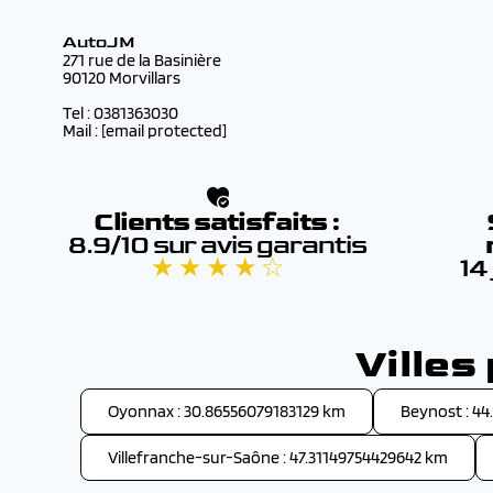
AutoJM
271 rue de la Basinière
90120 Morvillars
Tel : 0381363030
Mail :
[email protected]
Clients satisfaits :
8.9/10 sur avis garantis
★ ★ ★ ★ ☆
14
Ville
Oyonnax : 30.86556079183129 km
Beynost : 4
Villefranche-sur-Saône : 47.31149754429642 km