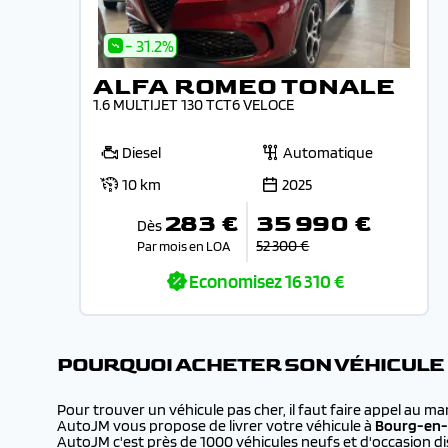
- 31.2%
ALFA ROMEO TONALE
1.6 MULTIJET 130 TCT6 VELOCE
Diesel
Automatique
10 km
2025
283 €
35 990 €
Dès
52 300 €
Par mois en LOA
Economisez
16 310 €
POURQUOI ACHETER SON VÉHICULE
Pour trouver un véhicule pas cher, il faut faire appel au m
AutoJM vous propose de livrer votre véhicule à
Bourg-en-
AutoJM c'est près de 1000 véhicules neufs et d'occasion dis