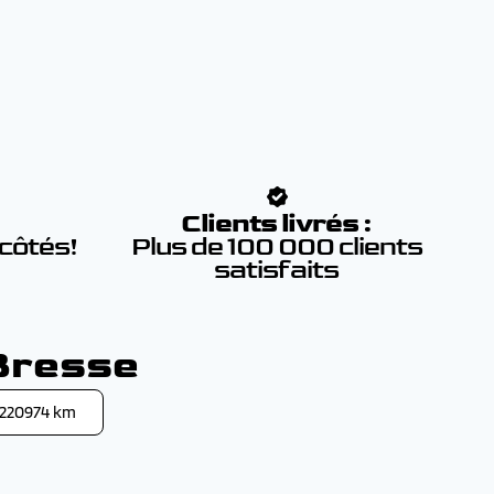
:
Clients livrés :
 côtés!
Plus de 100 000 clients
satisfaits
Bresse
7220974 km