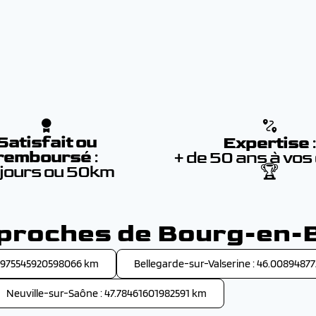
Satisfait ou
Expertise
remboursé
:
+ de 50 ans à vos
 jours ou 50km
🏆
s proches de Bourg-en-
4.975545920598066 km
Bellegarde-sur-Valserine : 46.0089487
Neuville-sur-Saône : 47.78461601982591 km