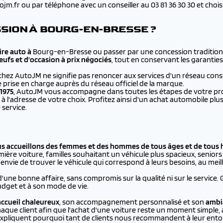
.fr ou par téléphone avec un conseiller au 03 81 36 30 30 et choisir 
SION À BOURG-EN-BRESSE ?
re auto à
Bourg-en-Bresse ou passer par une concession tradition
eufs et d'occasion à prix négociés
, tout en conservant les garanties
chez AutoJM ne signifie pas renoncer aux services d'un réseau cons
e prise en charge auprès du réseau officiel de la marque.
1975
, AutoJM vous accompagne dans toutes les étapes de votre proje
à l'adresse de votre choix. Profitez ainsi d'un achat automobile 
 service.
us accueillons des femmes et des hommes de tous âges et de tous 
ière voiture, familles souhaitant un véhicule plus spacieux, seniors p
vie de trouver le véhicule qui correspond à leurs besoins, au meill
d'une bonne affaire, sans compromis sur la qualité ni sur le service.
dget et à son mode de vie.
ccueil chaleureux
, son accompagnement personnalisé et son
ambi
aque client afin que l'achat d'une voiture reste un moment simple, 
xpliquent pourquoi tant de clients nous recommandent à leur ento