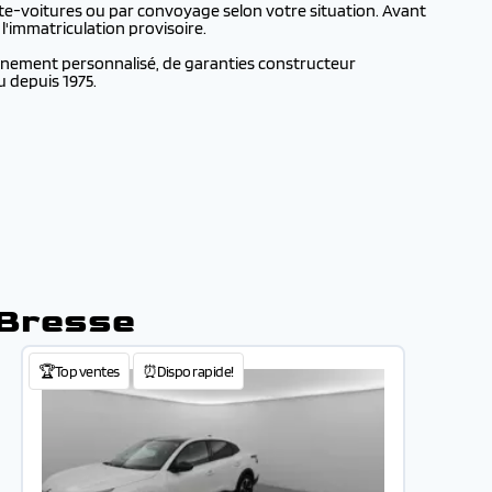
te-voitures ou par convoyage selon votre situation. Avant
l'immatriculation provisoire.
agnement personnalisé, de garanties constructeur
u depuis 1975.
-Bresse
🏆Top ventes
⏰Dispo rapide!