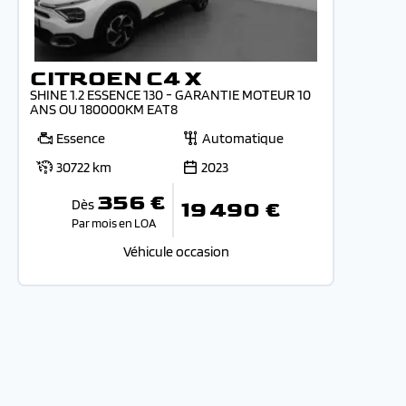
CITROEN C4 X
SHINE 1.2 ESSENCE 130 - GARANTIE MOTEUR 10
ANS OU 180000KM EAT8
Essence
Automatique
30722 km
2023
356 €
Dès
19 490 €
Par mois en LOA
Véhicule occasion