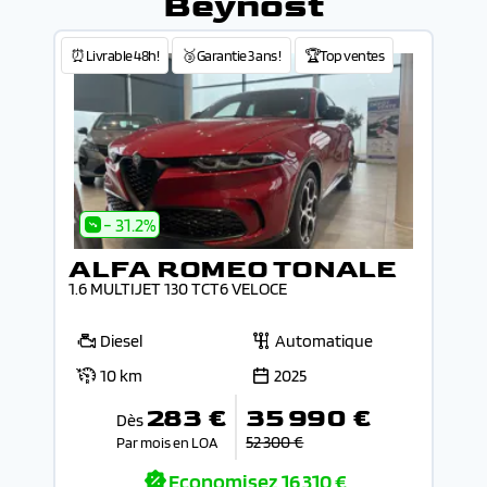
Beynost
⏰Livrable 48h!
🥉Garantie 3 ans !
🏆Top ventes
- 31.2%
ALFA ROMEO TONALE
1.6 MULTIJET 130 TCT6 VELOCE
Diesel
Automatique
10 km
2025
283 €
35 990 €
Dès
52 300 €
Par mois en LOA
Economisez
16 310 €