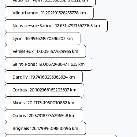
Villeurbanne : 11.202191528255778 km
Neuville-sur-Saône : 12.631479715677145 km
Lyon : 16.953623470396202 km
Vénissieux : 17.6054577629955 km
Saint-Fons : 19.066724864711635 km
Dardilly : 19.74160256365624 km
Corbas : 20.102366165203637 km
Mions : 20.211741950010882 km
Oullins : 20.573187754296548 km
Brignais : 26.17994409840496 km