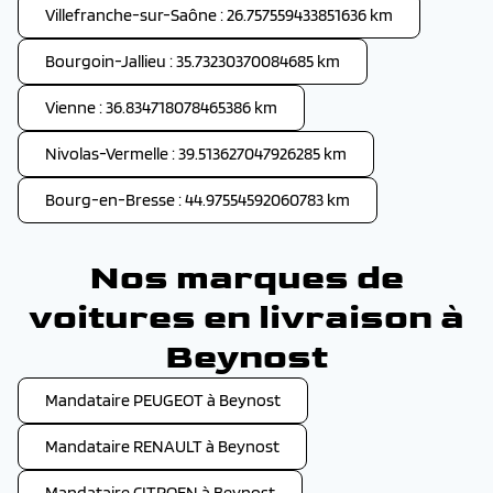
Villefranche-sur-Saône : 26.757559433851636 km
Bourgoin-Jallieu : 35.73230370084685 km
Vienne : 36.834718078465386 km
Nivolas-Vermelle : 39.513627047926285 km
Bourg-en-Bresse : 44.97554592060783 km
Nos marques de
voitures en livraison à
Beynost
Mandataire PEUGEOT à Beynost
Mandataire RENAULT à Beynost
Mandataire CITROEN à Beynost