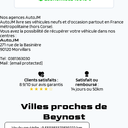
Nos agences AutoJM
AutoJM livre ses véhicules neufs et d'occasion partout en France
métropolitaine (hors Corse).
Vous avez la possibilité de récupérer votre véhicule dans nos
centres :
AutoJM
271 rue de la Basinière
90120 Morvillars
Tel : 0381363030
Mail :
[email protected]
Clients satisfaits :
Satisfait ou
8.9/10 sur avis garantis
remboursé
:
★ ★ ★ ★ ☆
14 jours ou 50km
Villes proches de
Beynost
Vaulx-en-Velin : 9.559383321819222 km