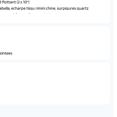
ottant (2 x 10'')
ella, echarpe tissu rimini chine, surpiqures quartz
es noir laque, decors gris stene
teintees