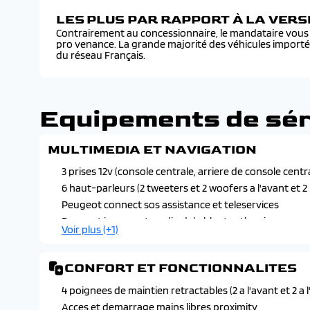
LES PLUS PAR RAPPORT À LA VER
Contrairement au concessionnaire, le mandataire vous f
pro venance. La grande majorité des véhicules import
du réseau Français.
Equipements de sér
MULTIMEDIA ET NAVIGATION
3 prises 12v (console centrale, arriere de console centra
6 haut-parleurs (2 tweeters et 2 woofers a l'avant et 2 
Peugeot connect sos assistance et teleservices
Peugeot i-connect : radio dab, bluetooth, mirror screen
Voir plus (+1)
et charge), 1 prise usb-c (charge)
CONFORT ET FONCTIONNALITES
4 poignees de maintien retractables (2 a l'avant et 2 a l
Acces et demarrage mains libres proximity