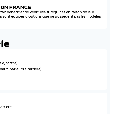
SION FRANCE
ait bénéficier de véhicules suréquipés en raison de leur
és sont équipés d'options que ne possèdent pas les modèles
ie
le, coffre)
haut-parleurs a l'arriere)
 sans fil (android auto et apple carplay), 1 prise usb-c (data
'arriere)