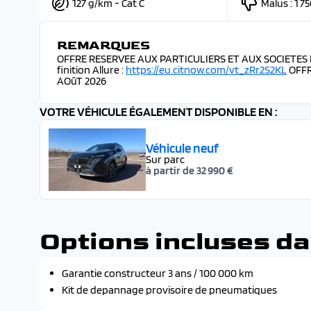
127 g/km - Cat C
Malus :
1 7
REMARQUES
OFFRE RESERVEE AUX PARTICULIERS ET AUX SOCIETES R
finition Allure :
https://eu.citnow.com/vt_zRr2S2KL
OFFR
AOûT 2026
VOTRE VÉHICULE ÉGALEMENT DISPONIBLE EN :
Véhicule neuf
Sur parc
à partir de 32 990 €
Options incluses da
Garantie constructeur 3 ans / 100 000 km
Kit de depannage provisoire de pneumatiques