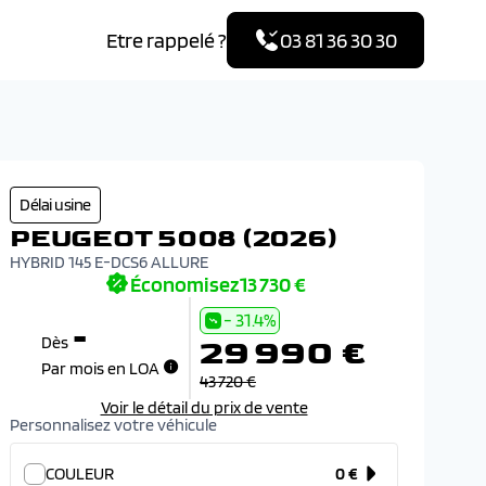
Etre rappelé ?
03 81 36 30 30
R
Délai usine
PE
PEUGEOT 5008 (2026)
HYBR
HYBRID 145 E-DCS6 ALLURE
COU
Économisez
13 730 €
- 31.4%
-
29 990 €
Dès
Par mois en LOA
43 720 €
Voir le détail du prix de vente
Personnalisez votre véhicule
COULEUR
0 €