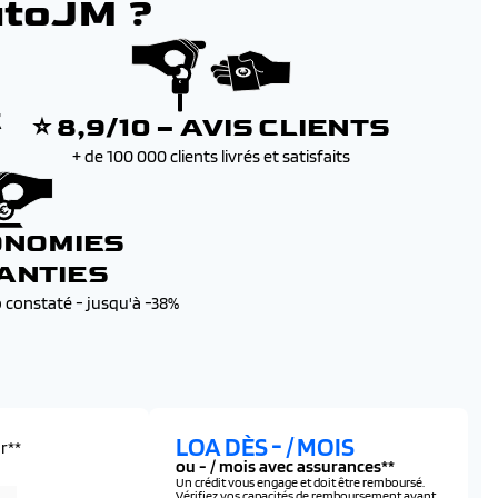
utoJM ?
E
⭐ 8,9/10 – AVIS CLIENTS
+ de 100 000 clients livrés et satisfaits
ONOMIES
ANTIES
b constaté - jusqu'à -38%
LOA DÈS
-
/ MOIS
r**
ou
-
/ mois avec assurances**
Un crédit vous engage et doit être remboursé.
Vérifiez vos capacités de remboursement avant