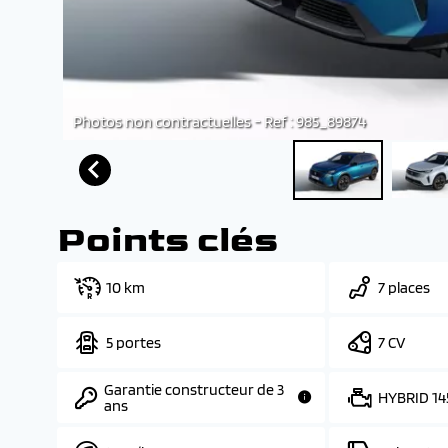
Photos non contractuelles - Ref : 985_89874
Points clés
10 km
7 places
5 portes
7 CV
Garantie constructeur de 3
HYBRID 14
ans