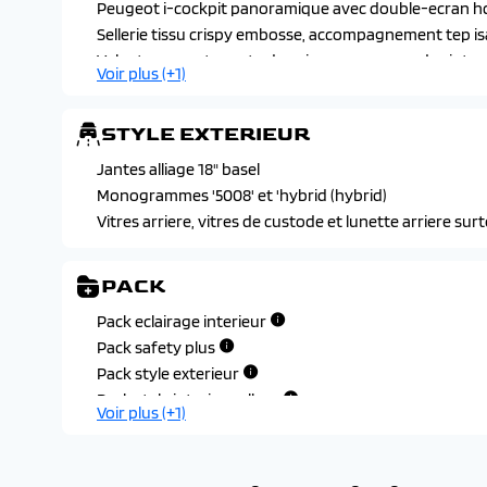
Peugeot i-cockpit panoramique avec double-ecran hd fl
Sellerie tissu crispy embosse, accompagnement tep isab
Volant compact croute de cuir avec commandes integre
Voir plus (+1)
STYLE EXTERIEUR
Jantes alliage 18" basel
Monogrammes '5008' et 'hybrid (hybrid)
Vitres arriere, vitres de custode et lunette arriere sur
PACK
Pack eclairage interieur
Pack safety plus
Pack style exterieur
Pack style interieur allure
Voir plus (+1)