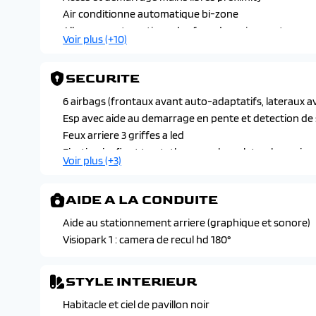
Air conditionne automatique bi-zone
Allumage automatique des feux de croisement
Voir plus (+10)
Banquette 2 places au rang 3 avec dossiers rabattable
Banquette arriere rang 2 rabattable 40/20/40
SECURITE
Essuie-vitre avant a declenchement
Leve-vitres avant et arriere electriques et sequentie
6 airbags (frontaux avant auto-adaptatifs, lateraux av
Pare-brise teinte feuillete acoustique
Esp avec aide au demarrage en pente et detection de
Plancher de coffre modulable 2 positions
Feux arriere 3 griffes a led
Retroviseur interieur electrochrome
Fixation isofix et top tether aux places laterales arrier
Voir plus (+3)
Retroviseurs exterieurs degivrants a reglage et rabat
Frein de stationnement electrique
Siege conducteur et passager avec reglage en haute
Projecteurs peugeot led technology avec feux diurnes 
AIDE A LA CONDUITE
Aide au stationnement arriere (graphique et sonore)
Visiopark 1 : camera de recul hd 180°
STYLE INTERIEUR
Habitacle et ciel de pavillon noir