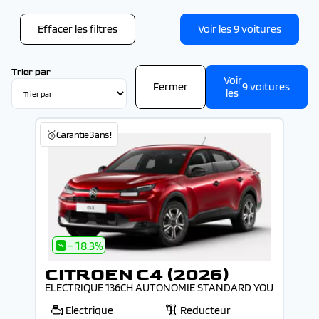
SEAT (1)
4 - 5 places (9)
CITROEN C5 AIRCROSS (2026) (18)
TOYOTA (3)
CITROEN JUMPY CAB. APP. FIXE (2026) (3)
VOLKSWAGEN (2)
Effacer les filtres
Voir les
9
voitures
CITROEN JUMPY FG TOLE (2026) (14)
VOLVO (1)
Trier par
Voir
Fermer
9
voitures
les
🥉Garantie 3 ans !
- 18.3%
CITROEN C4 (2026)
ELECTRIQUE 136CH AUTONOMIE STANDARD YOU
Electrique
Reducteur