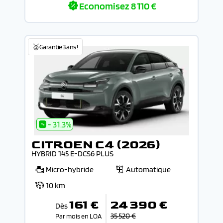
Economisez
8 110 €
🥉Garantie 3 ans !
- 31.3%
CITROEN C4 (2026)
HYBRID 145 E-DCS6 PLUS
Micro-hybride
Automatique
10 km
161 €
24 390 €
Dès
35 520 €
Par mois en LOA