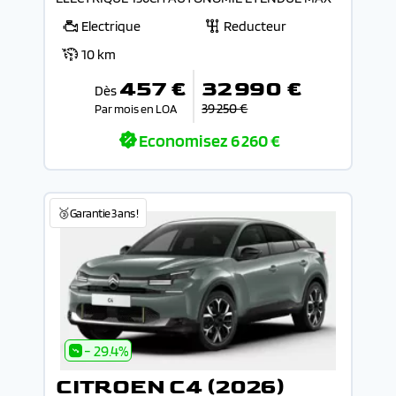
Electrique
Reducteur
10 km
457 €
32 990 €
Dès
39 250 €
Par mois en LOA
Economisez
6 260 €
🥉Garantie 3 ans !
- 29.4%
CITROEN C4 (2026)