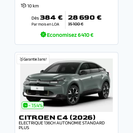
10 km
384 €
28 690 €
Dès
35 100 €
Par mois en LOA
Economisez
6 410 €
🥉Garantie 3 ans !
- 15.4%
CITROEN C4 (2026)
ELECTRIQUE 136CH AUTONOMIE STANDARD
PLUS