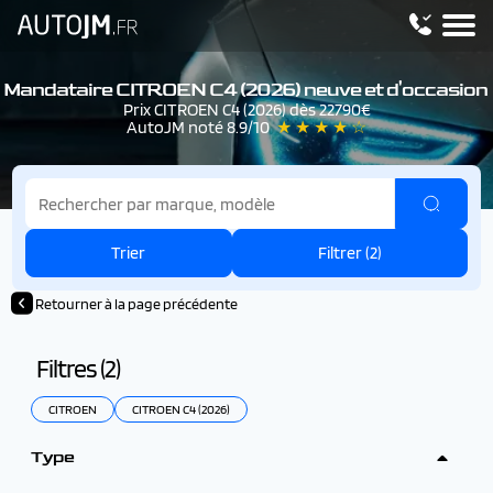
Mandataire CITROEN C4 (2026) neuve et d'occasion
Prix CITROEN C4 (2026) dès 22790€
AutoJM noté 8.9/10
★ ★ ★ ★ ☆
Trier
Filtrer (
2
)
Retourner à la page précédente
Filtres (
2
)
CITROEN
CITROEN C4 (2026)
Type