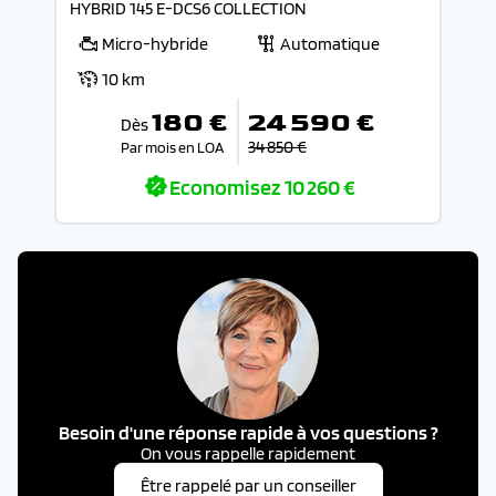
HYBRID 145 E-DCS6 COLLECTION
Micro-hybride
Automatique
10 km
180 €
24 590 €
Dès
34 850 €
Par mois en LOA
Economisez
10 260 €
Besoin d'une réponse rapide à vos questions ?
On vous rappelle rapidement
Être rappelé par un conseiller