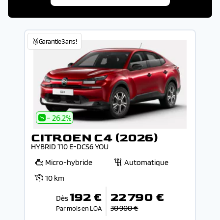
🥉Garantie 3 ans !
- 26.2%
CITROEN C4 (2026)
HYBRID 110 E-DCS6 YOU
Micro-hybride
Automatique
10 km
192 €
22 790 €
Dès
30 900 €
Par mois en LOA