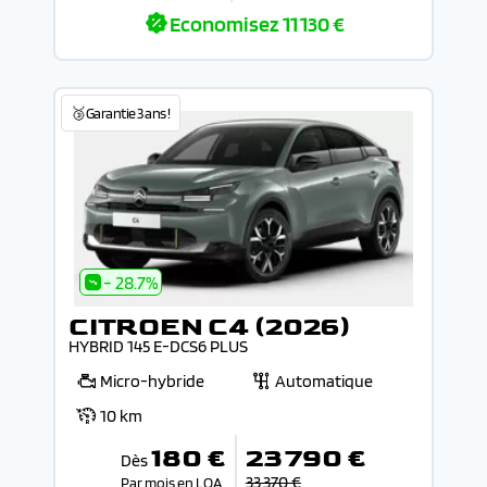
Economisez
11 130 €
🥉Garantie 3 ans !
- 28.7%
CITROEN C4 (2026)
HYBRID 145 E-DCS6 PLUS
Micro-hybride
Automatique
10 km
180 €
23 790 €
Dès
33 370 €
Par mois en LOA