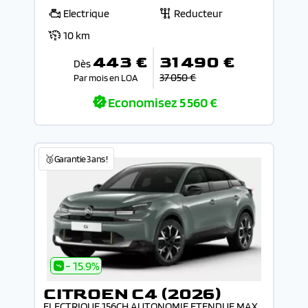
Electrique
Reducteur
10 km
443 €
31 490 €
Dès
37 050 €
Par mois en LOA
Economisez
5 560 €
🥉Garantie 3 ans !
- 15.9%
CITROEN C4 (2026)
ELECTRIQUE 156CH AUTONOMIE ETENDUE MAX