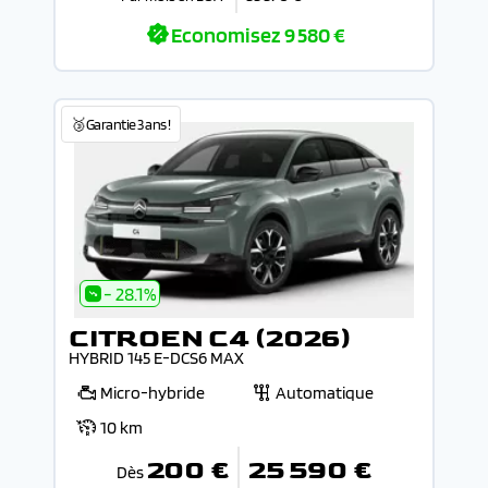
Economisez
9 580 €
🥉Garantie 3 ans !
- 28.1%
CITROEN C4 (2026)
HYBRID 145 E-DCS6 MAX
Micro-hybride
Automatique
10 km
200 €
25 590 €
Dès