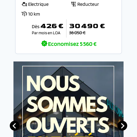
Electrique
Reducteur
10 km
426 €
30 490 €
Dès
36 050 €
Par mois en LOA
Economisez
5 560 €