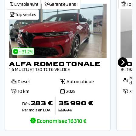
⏰Livrable 48h!
🥉Garantie 3 ans !
🏆Top 
🏆Top ventes
- 31.2%
ALFA ROMEO TONALE
VO
1.6 MULTIJET 130 TCT6 VELOCE
B4 197
Mic
Diesel
Automatique
die
10 km
2025
75
283 €
35 990 €
Dès
Par mois en LOA
52 300 €
Economisez
16 310 €