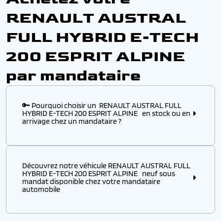
RENAULT AUSTRAL
FULL HYBRID E-TECH
200 ESPRIT ALPINE
par mandataire
🔑 Pourquoi choisir un RENAULT AUSTRAL FULL
HYBRID E-TECH 200 ESPRIT ALPINE en stock ou en
arrivage chez un mandataire ?
Choisir ce modèle
en stock
ou
en arrivage
chez un
mandataire automobile, c’est l’assurance :
Découvrez notre véhicule RENAULT AUSTRAL FULL
✔️ D’obtenir un
modèle disponible immédiatement
,
HYBRID E-TECH 200 ESPRIT ALPINE neuf sous
sans attendre plusieurs mois de délai usine
mandat disponible chez votre mandataire
automobile
✔️ De profiter d’un véhicule RENAULT à p
rix remisé
attractif
, négocié directement auprès des
distributeurs européens
Découvrez notre véhicule RENAULT AUSTRAL FULL