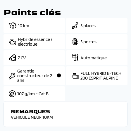
Points clés
10 km
5 places
Hybride essence /
5 portes
electrique
7 CV
Automatique
Garantie
FULL HYBRID E-TECH
constructeur de 2
200 ESPRIT ALPINE
ans
107 g/km - Cat B
REMARQUES
VEHICULE NEUF 10KM