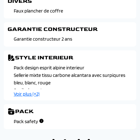
DIVERS
Systeme de surveillance de l'attention conducteur
Feux de jour a led
Feux led adaptative vision (avec fonction antibrouillard
Faux plancher de coffre
integree)
Jantes alliage 20" altitude diamantees en noir
GARANTIE CONSTRUCTEUR
Pack design esprit alpine exterieur
Garantie constructeur 2 ans
Passages de roues et bas de caisse noir brillant
STYLE INTERIEUR
Pack design esprit alpine interieur
Sellerie mixte tissu carbone alcantara avec surpiqures
bleu, blanc, rouge
Seuils de porte
Voir plus (+2)
Tableau de bord avec ecran numerique couleur 12.3"
Volant en alcantara avec surpiqures bleu, blanc, rouge
PACK
Pack safety