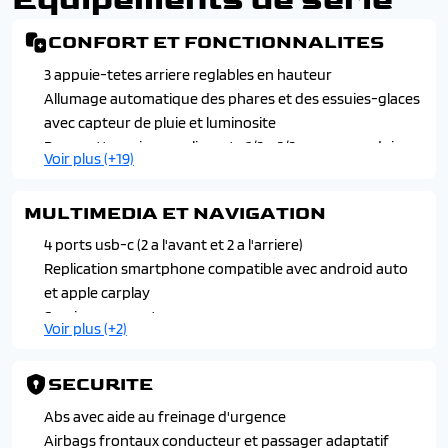
CONFORT ET FONCTIONNALITES
3 appuie-tetes arriere reglables en hauteur
Allumage automatique des phares et des essuies-glaces
avec capteur de pluie et luminosite
Banquette arriere coulissante 1/3 - 2/3 avec accoudoir
Voir plus (+19)
central
Carte renault d'acces et demarrage mans-libres
MULTIMEDIA ET NAVIGATION
Chargeur smartphone a induction
Climatisation automatique bi-zone
4 ports usb-c (2 a l'avant et 2 a l'arriere)
Console centrale avec repose main coulissant
Replication smartphone compatible avec android auto
Eclairage interieur a led
et apple carplay
Hayon motorise mains libres
Services connectees
Voir plus (+2)
Lumiere d'ambiance personnalisable
Son arkamys auditorium
Miroir de surveillance enfants
Systeme multimedia open r-link 12", google integre,
SECURITE
Palettes de regeneration d'energie
navigation avec cartographie europe
Pare-soleil conducteur et passager avant avec un miroir
Abs avec aide au freinage d'urgence
de courtoisie eclaire
Airbags frontaux conducteur et passager adaptatif