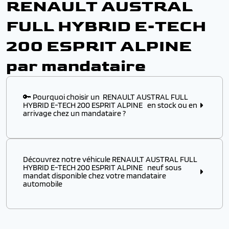
RENAULT AUSTRAL
FULL HYBRID E-TECH
200 ESPRIT ALPINE
par mandataire
🔑 Pourquoi choisir un RENAULT AUSTRAL FULL
HYBRID E-TECH 200 ESPRIT ALPINE en stock ou en
arrivage chez un mandataire ?
Choisir ce modèle
en stock
ou
en arrivage
chez un
mandataire automobile, c’est l’assurance :
Découvrez notre véhicule RENAULT AUSTRAL FULL
✔️ D’obtenir un
modèle disponible immédiatement
,
HYBRID E-TECH 200 ESPRIT ALPINE neuf sous
sans attendre plusieurs mois de délai usine
mandat disponible chez votre mandataire
automobile
✔️ De profiter d’un véhicule RENAULT à p
rix remisé
attractif
, négocié directement auprès des
distributeurs européens
Découvrez notre véhicule RENAULT AUSTRAL FULL
HYBRID E-TECH 200 ESPRIT ALPINE
neuf sous
✔️ De bénéficier d’une
livraison rapide
et d’une
prise
mandat
disponible chez votre
mandataire