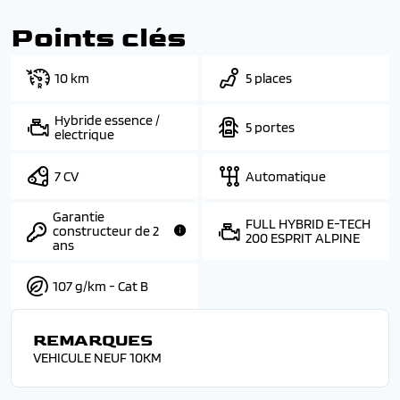
Points clés
10 km
5 places
Hybride essence /
5 portes
electrique
7 CV
Automatique
Garantie
FULL HYBRID E-TECH
constructeur de 2
200 ESPRIT ALPINE
ans
107 g/km - Cat B
REMARQUES
VEHICULE NEUF 10KM