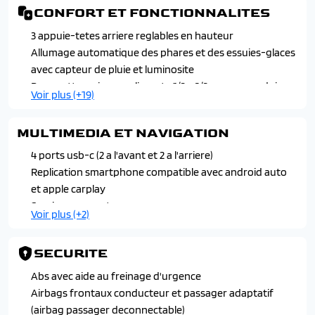
CONFORT ET FONCTIONNALITES
3 appuie-tetes arriere reglables en hauteur
Allumage automatique des phares et des essuies-glaces
avec capteur de pluie et luminosite
Banquette arriere coulissante 1/3 - 2/3 avec accoudoir
Voir plus (+19)
central
Carte renault d'acces et demarrage mans-libres
MULTIMEDIA ET NAVIGATION
Chargeur smartphone a induction
Climatisation automatique bi-zone
4 ports usb-c (2 a l'avant et 2 a l'arriere)
Console centrale avec repose main coulissant
Replication smartphone compatible avec android auto
Eclairage interieur a led
et apple carplay
Hayon motorise mains libres
Services connectees
Voir plus (+2)
Lumiere d'ambiance personnalisable
Son arkamys auditorium
Miroir de surveillance enfants
Systeme multimedia open r-link 12", google integre,
SECURITE
Palettes de regeneration d'energie
navigation avec cartographie europe
Pare-soleil conducteur et passager avant avec un miroir
Abs avec aide au freinage d'urgence
de courtoisie eclaire
Airbags frontaux conducteur et passager adaptatif
Renault multi-sense avec experience de conduite
(airbag passager deconnectable)