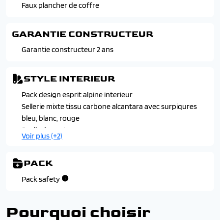
Feux led adaptative vision (avec fonction antibrouillard
Faux plancher de coffre
integree)
Jantes alliage 20" altitude diamantees en noir
GARANTIE CONSTRUCTEUR
Pack design esprit alpine exterieur
Garantie constructeur 2 ans
Passages de roues et bas de caisse noir brillant
STYLE INTERIEUR
Pack design esprit alpine interieur
Sellerie mixte tissu carbone alcantara avec surpiqures
bleu, blanc, rouge
Seuils de porte
Voir plus (+2)
Tableau de bord avec ecran numerique couleur 12.3"
Volant en alcantara avec surpiqures bleu, blanc, rouge
PACK
Pack safety
Pourquoi choisir