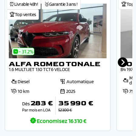
⏰Livrable 48h!
🥉Garantie 3 ans !
🏆Top 
🏆Top ventes
- 31.2%
ALFA ROMEO TONALE
VO
1.6 MULTIJET 130 TCT6 VELOCE
B4 197
Mic
Diesel
Automatique
die
10 km
2025
75
283 €
35 990 €
Dès
Par mois en LOA
52 300 €
Economisez
16 310 €