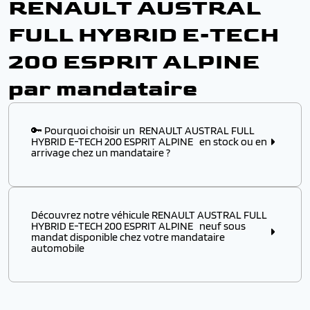
RENAULT AUSTRAL
FULL HYBRID E-TECH
200 ESPRIT ALPINE
par mandataire
🔑 Pourquoi choisir un RENAULT AUSTRAL FULL
HYBRID E-TECH 200 ESPRIT ALPINE en stock ou en
arrivage chez un mandataire ?
Choisir ce modèle
en stock
ou
en arrivage
chez un
mandataire automobile, c’est l’assurance :
Découvrez notre véhicule RENAULT AUSTRAL FULL
✔️ D’obtenir un
modèle disponible immédiatement
,
HYBRID E-TECH 200 ESPRIT ALPINE neuf sous
sans attendre plusieurs mois de délai usine
mandat disponible chez votre mandataire
automobile
✔️ De profiter d’un véhicule RENAULT à p
rix remisé
attractif
, négocié directement auprès des
distributeurs européens
Découvrez notre véhicule RENAULT AUSTRAL FULL
HYBRID E-TECH 200 ESPRIT ALPINE
neuf sous
✔️ De bénéficier d’une
livraison rapide
et d’une
prise
mandat
disponible chez votre
mandataire