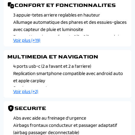
CONFORT ET FONCTIONNALITES
3 appuie-tetes arriere reglables en hauteur
Allumage automatique des phares et des essuies-glaces
avec capteur de pluie et luminosite
Banquette arriere coulissante 1/3 - 2/3 avec accoudoir
Voir plus (+19)
central
Carte renault d'acces et demarrage mans-libres
MULTIMEDIA ET NAVIGATION
Chargeur smartphone a induction
Climatisation automatique bi-zone
4 ports usb-c (2 a l'avant et 2 a l'arriere)
Console centrale avec repose main coulissant
Replication smartphone compatible avec android auto
Eclairage interieur a led
et apple carplay
Hayon motorise mains libres
Services connectees
Voir plus (+2)
Lumiere d'ambiance personnalisable
Son arkamys auditorium
Miroir de surveillance enfants
Systeme multimedia open r-link 12", google integre,
SECURITE
Palettes de regeneration d'energie
navigation avec cartographie europe
Pare-soleil conducteur et passager avant avec un miroir
Abs avec aide au freinage d'urgence
de courtoisie eclaire
Airbags frontaux conducteur et passager adaptatif
Renault multi-sense avec experience de conduite
(airbag passager deconnectable)