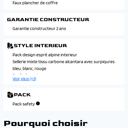
Feux led adaptative vision (avec fonction antibrouillard
Faux plancher de coffre
integree)
Jantes alliage 20" altitude diamantees en noir
GARANTIE CONSTRUCTEUR
Pack design esprit alpine exterieur
Garantie constructeur 2 ans
Passages de roues et bas de caisse noir brillant
STYLE INTERIEUR
Pack design esprit alpine interieur
Sellerie mixte tissu carbone alcantara avec surpiqures
bleu, blanc, rouge
Seuils de porte
Voir plus (+2)
Tableau de bord avec ecran numerique couleur 12.3"
Volant en alcantara avec surpiqures bleu, blanc, rouge
PACK
Pack safety
Pourquoi choisir