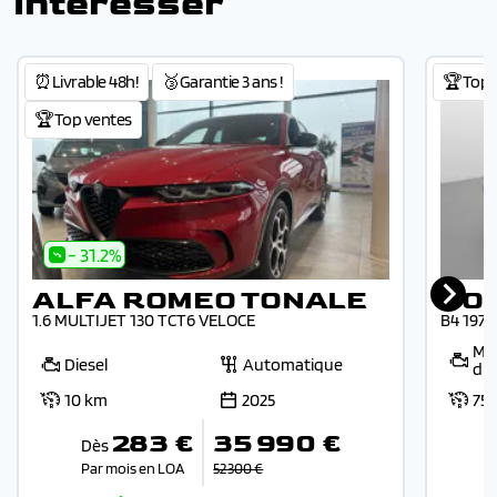
intéresser
⏰Livrable 48h!
🥉Garantie 3 ans !
🏆Top 
🏆Top ventes
- 31.2%
ALFA ROMEO TONALE
VO
1.6 MULTIJET 130 TCT6 VELOCE
B4 197
Mic
Diesel
Automatique
die
10 km
2025
75
283 €
35 990 €
Dès
Par mois en LOA
52 300 €