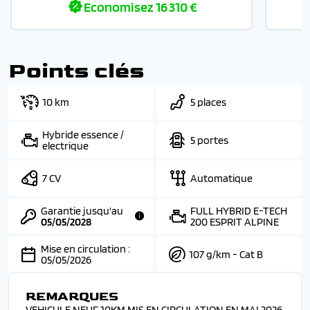
Economisez
16 310 €
Points clés
10 km
5 places
Hybride essence /
5 portes
electrique
7 CV
Automatique
Garantie jusqu'au
FULL HYBRID E-TECH
05/05/2028
200 ESPRIT ALPINE
Mise en circulation :
107 g/km - Cat B
05/05/2026
REMARQUES
VEHICULE NEUF 10KM MIS EN CIRCULATION EN MAI 2026.