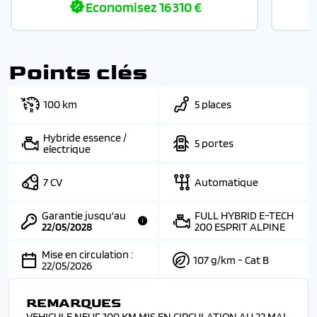
Economisez
16 310 €
Points clés
100 km
5 places
Hybride essence /
5 portes
electrique
7 CV
Automatique
Garantie jusqu'au
FULL HYBRID E-TECH
22/05/2028
200 ESPRIT ALPINE
Mise en circulation :
107 g/km - Cat B
22/05/2026
REMARQUES
VEHICULE NEUF 100 KM MIS EN CIRCULATION AU 22 MAI