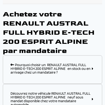
Achetez votre
RENAULT AUSTRAL
FULL HYBRID E-TECH
200 ESPRIT ALPINE
par mandataire
🔑 Pourquoi choisir un RENAULT AUSTRAL FULL
HYBRID E-TECH 200 ESPRIT ALPINE en stock ou en
arrivage chez un mandataire ?
Choisir ce modèle
en stock
ou
en arrivage
chez un
mandataire automobile, c’est l’assurance :
Découvrez notre véhicule RENAULT AUSTRAL FULL
✔️ D’obtenir un
modèle disponible immédiatement
,
HYBRID E-TECH 200 ESPRIT ALPINE neuf sous
sans attendre plusieurs mois de délai usine
mandat disponible chez votre mandataire
automobile