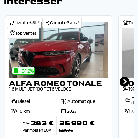
intéresser
⏰Livrable 48h!
🥉Garantie 3 ans !
🏆Top 
🏆Top ventes
- 31.2%
ALFA ROMEO TONALE
VO
1.6 MULTIJET 130 TCT6 VELOCE
B4 197
Mic
Diesel
Automatique
die
10 km
2025
75
283 €
35 990 €
Dès
Par mois en LOA
52 300 €