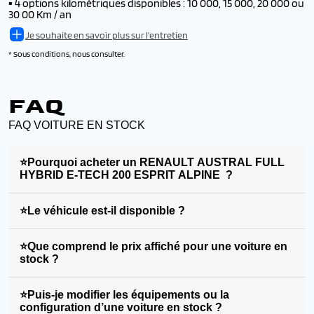
▪️
4 options kilométriques disponibles : 10 000, 15 000, 20 000 ou
30 00 Km / an
Je souhaite en savoir plus sur l'entretien
* Sous conditions, nous consulter.
FAQ
FAQ VOITURE EN STOCK
⭐Pourquoi acheter un RENAULT AUSTRAL FULL
HYBRID E-TECH 200 ESPRIT ALPINE ?
⭐Le véhicule est-il disponible ?
⭐Que comprend le prix affiché pour une voiture en
stock ?
⭐Puis-je modifier les équipements ou la
configuration d’une voiture en stock ?