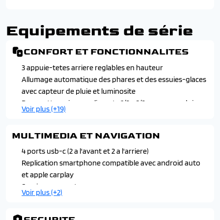
Equipements de série
CONFORT ET FONCTIONNALITES
3 appuie-tetes arriere reglables en hauteur
Allumage automatique des phares et des essuies-glaces
avec capteur de pluie et luminosite
Banquette arriere coulissante 1/3 - 2/3 avec accoudoir
Voir plus (+19)
central
Carte renault d'acces et demarrage mans-libres
MULTIMEDIA ET NAVIGATION
Chargeur smartphone a induction
Climatisation automatique bi-zone
4 ports usb-c (2 a l'avant et 2 a l'arriere)
Console centrale avec repose main coulissant
Replication smartphone compatible avec android auto
Eclairage interieur a led
et apple carplay
Hayon motorise mains libres
Services connectees
Voir plus (+2)
Lumiere d'ambiance personnalisable
Son arkamys auditorium
Miroir de surveillance enfants
Systeme multimedia open r-link 12", google integre,
SECURITE