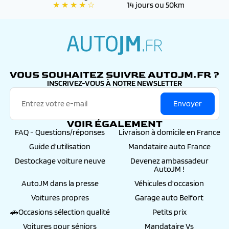
★ ★ ★ ★ ☆
14 jours ou 50km
✔️ Accompagnés d’un
suivi personnalisé
par nos
conseillers, de la commande jusqu’à l’immatriculation
définitive
autojm.fr
VOUS SOUHAITEZ SUIVRE AUTOJM.FR ?
INSCRIVEZ-VOUS À NOTRE NEWSLETTER
Envoyer
VOIR ÉGALEMENT
FAQ - Questions/réponses
Livraison à domicile en France
Guide d'utilisation
Mandataire auto France
Destockage voiture neuve
Devenez ambassadeur
AutoJM !
AutoJM dans la presse
Véhicules d'occasion
Voitures propres
Garage auto Belfort
🚗Occasions sélection qualité
Petits prix
Voitures pour séniors
Mandataire Vs