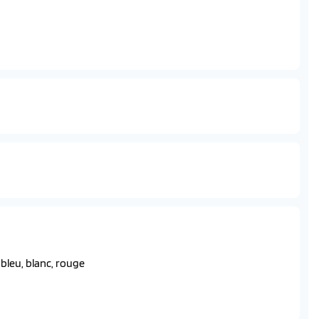
 cyclistes et intersections)
d integree)
 bleu, blanc, rouge
e