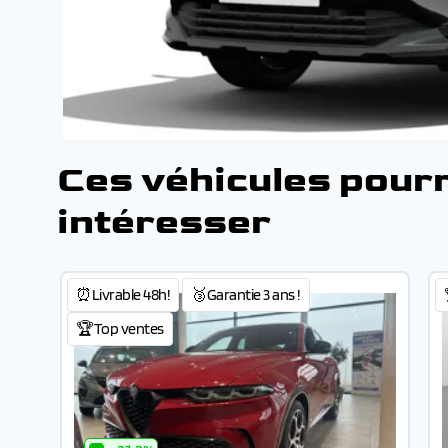
Ces véhicules pour
intéresser
⏰Livrable 48h!
🥉Garantie 3 ans !
🏆Top ventes