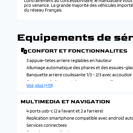
Contrairement au concessionnaire, le mandataire vous f
pro venance. La grande majorité des véhicules import
du réseau Français.
Equipements de sér
CONFORT ET FONCTIONNALITES
3 appuie-tetes arriere reglables en hauteur
Allumage automatique des phares et des essuies-glace
Banquette arriere coulissante 1/3 - 2/3 avec accoudoir
Carte renault d'acces et demarrage mans-libres
Voir plus (+19)
Chargeur smartphone a induction
Climatisation automatique bi-zone
MULTIMEDIA ET NAVIGATION
Console centrale avec repose main coulissant
Eclairage interieur a led
4 ports usb-c (2 a l'avant et 2 a l'arriere)
Hayon motorise mains libres
Replication smartphone compatible avec android auto
Lumiere d'ambiance personnalisable
Services connectees
Miroir de surveillance enfants
Son arkamys auditorium