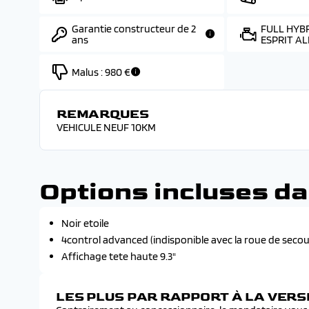
Garantie constructeur de 2
FULL HYBR
ans
ESPRIT AL
Malus :
980 €
REMARQUES
VEHICULE NEUF 10KM
Options incluses da
Noir etoile
4control advanced (indisponible avec la roue de secou
Affichage tete haute 9.3"
LES PLUS PAR RAPPORT À LA VER