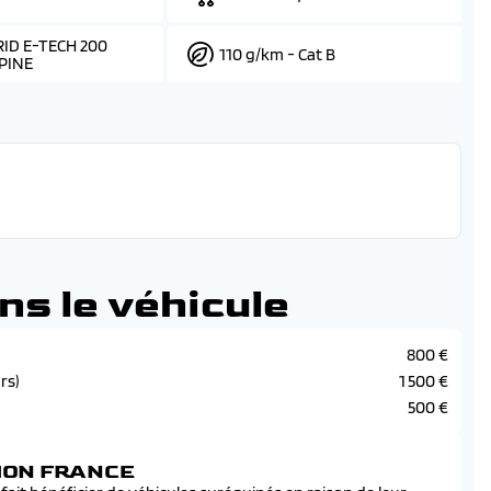
ID E-TECH 200
110 g/km - Cat B
PINE
ns le véhicule
800 €
rs)
1 500 €
500 €
SION FRANCE