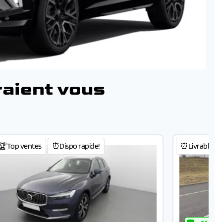
raient vous
🏆Top ventes
⏰Dispo rapide!
⏰Livrable 48