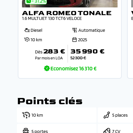
- 31.2%
ALFA ROMEO TONALE
1.6 MULTIJET 130 TCT6 VELOCE
Diesel
Automatique
10 km
2025
283 €
35 990 €
Dès
52 300 €
Par mois en LOA
Economisez
16 310 €
Points clés
10 km
5 places
5 portes
7 CV