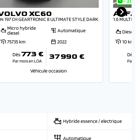
- 31.1%
VOLVO XC60
ALFA
B4 197 CH GEARTRONIC 8 ULTIMATE STYLE DARK
1.6 MULTIJE
Micro hybride
Automatique
Diesel
diesel
75735 km
2022
10 km
773 €
Dès
Dès
37 990 €
Par mois en LOA
Par mo
Véhicule occasion
Hybride essence / electrique
Automatique