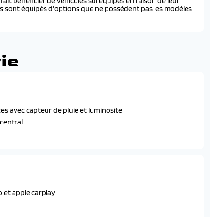
ait bénéficier de véhicules suréquipés en raison de leur
és sont équipés d'options que ne possèdent pas les modèles
ie
s avec capteur de pluie et luminosite
 central
 et apple carplay