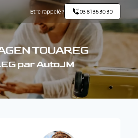
Etre rappelé ?
03 81 36 30 30
WAGEN TOUAREG
EG par AutoJM