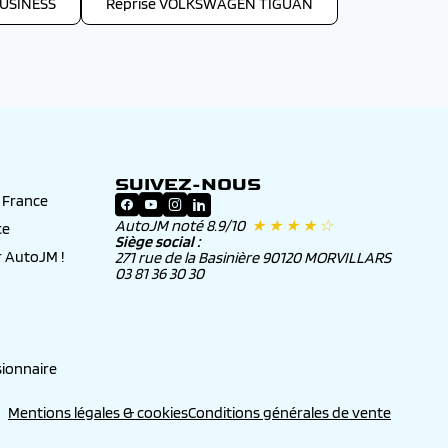
USINESS
Reprise VOLKSWAGEN TIGUAN
SUIVEZ-NOUS
n France
AutoJM noté 8.9/10
★ ★ ★ ★ ☆
ce
Siège social :
 AutoJM !
271 rue de la Basinière 90120 MORVILLARS
03 81 36 30 30
ionnaire
Mentions légales & cookies
Conditions générales de vente