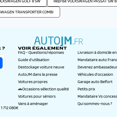
VOLKSWAGEN GOLF 8 SW
Reprise VOLKSWAGEN PASSAT SW B
KSWAGEN TRANSPORTER COMBI
 ?
VOIR ÉGALEMENT
autojm.fr
FAQ - Questions/réponses
Livraison à domicile e
Guide d'utilisation
Mandataire auto Fran
Destockage voiture neuve
Devenez ambassadeur
AutoJM dans la presse
Véhicules d'occasion
Voitures propres
Garage auto Belfort
🚗Occasions sélection qualité
Petits prix
Voitures pour séniors
Mandataire Vs concess
Vans à aménager
Qui sommes-nous ?
 1 712 080€