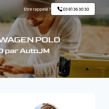
Etre rappelé ?
03 81 36 30 30
SWAGEN POLO
 par AutoJM