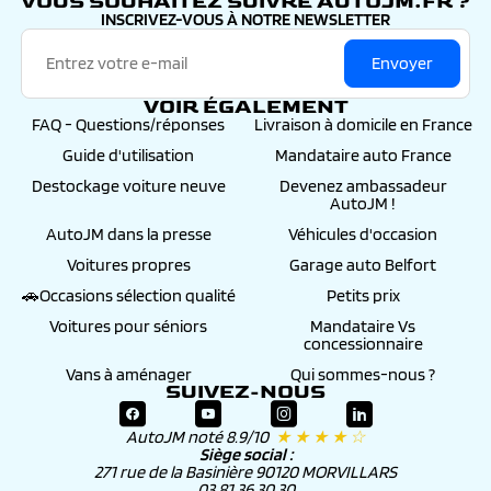
VOUS SOUHAITEZ SUIVRE AUTOJM.FR ?
INSCRIVEZ-VOUS À NOTRE NEWSLETTER
Envoyer
VOIR ÉGALEMENT
FAQ - Questions/réponses
Livraison à domicile en France
Guide d'utilisation
Mandataire auto France
Destockage voiture neuve
Devenez ambassadeur
AutoJM !
AutoJM dans la presse
Véhicules d'occasion
Voitures propres
Garage auto Belfort
🚗Occasions sélection qualité
Petits prix
Voitures pour séniors
Mandataire Vs
concessionnaire
Vans à aménager
Qui sommes-nous ?
SUIVEZ-NOUS
AutoJM noté 8.9/10
★ ★ ★ ★ ☆
Siège social :
271 rue de la Basinière 90120 MORVILLARS
03 81 36 30 30