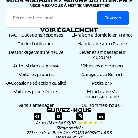
VOUS SOUHAITEZ SUIVRE AUTOJM.FR ?
INSCRIVEZ-VOUS À NOTRE NEWSLETTER
Envoyer
VOIR ÉGALEMENT
FAQ - Questions/réponses
Livraison à domicile en France
Guide d'utilisation
Mandataire auto France
Destockage voiture neuve
Devenez ambassadeur
AutoJM !
AutoJM dans la presse
Véhicules d'occasion
Voitures propres
Garage auto Belfort
🚗Occasions sélection qualité
Petits prix
Voitures pour séniors
Mandataire Vs
concessionnaire
Vans à aménager
Qui sommes-nous ?
SUIVEZ-NOUS
AutoJM noté 8.9/10
★ ★ ★ ★ ☆
Siège social :
271 rue de la Basinière 90120 MORVILLARS
03 81 36 30 30