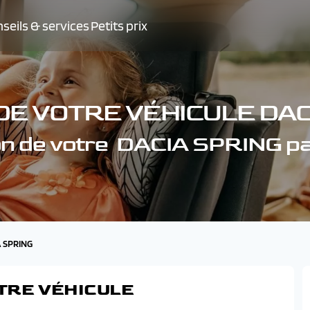
seils & services
Petits prix
DE VOTRE VÉHICULE DAC
on de votre DACIA SPRING p
A SPRING
TRE VÉHICULE