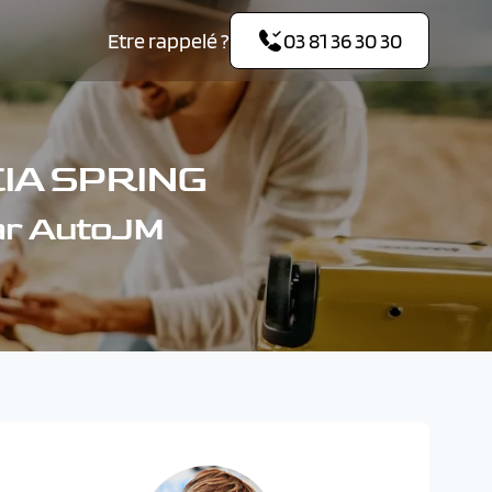
Etre rappelé ?
03 81 36 30 30
IA SPRING
ar AutoJM