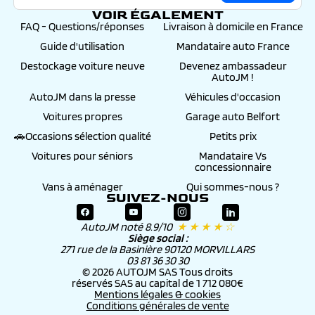
VOIR ÉGALEMENT
FAQ - Questions/réponses
Livraison à domicile en France
Guide d'utilisation
Mandataire auto France
Destockage voiture neuve
Devenez ambassadeur
AutoJM !
AutoJM dans la presse
Véhicules d'occasion
Voitures propres
Garage auto Belfort
🚗Occasions sélection qualité
Petits prix
Voitures pour séniors
Mandataire Vs
concessionnaire
Vans à aménager
Qui sommes-nous ?
SUIVEZ-NOUS
AutoJM noté 8.9/10
★ ★ ★ ★ ☆
Siège social :
271 rue de la Basinière 90120 MORVILLARS
03 81 36 30 30
© 2026 AUTOJM SAS Tous droits
réservés SAS au capital de 1 712 080€
Mentions légales & cookies
Conditions générales de vente