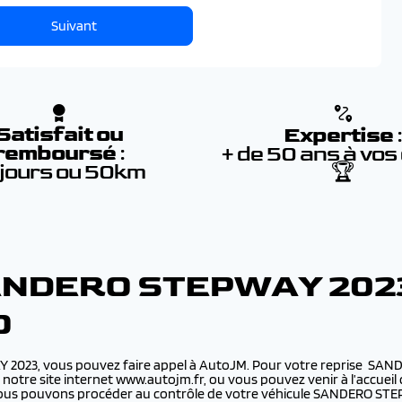
Suivant
Satisfait ou
Expertise
remboursé
:
+ de 50 ans à vos
 jours ou 50km
🏆
ANDERO STEPWAY 202
O
Y 2023, vous pouvez faire appel à AutoJM. Pour votre reprise SAN
e notre site internet www.autojm.fr, ou vous pouvez venir à l’accue
 Nous pouvons procéder au contrôle de votre véhicule SANDERO STE