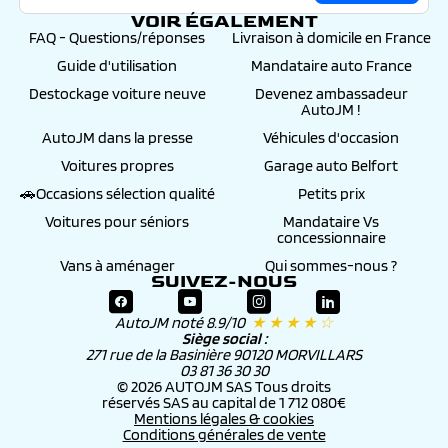
VOIR ÉGALEMENT
FAQ - Questions/réponses
Livraison à domicile en France
Guide d'utilisation
Mandataire auto France
Destockage voiture neuve
Devenez ambassadeur
AutoJM !
AutoJM dans la presse
Véhicules d'occasion
Voitures propres
Garage auto Belfort
🚗Occasions sélection qualité
Petits prix
Voitures pour séniors
Mandataire Vs
concessionnaire
Vans à aménager
Qui sommes-nous ?
SUIVEZ-NOUS
AutoJM noté 8.9/10
★ ★ ★ ★ ☆
Siège social :
271 rue de la Basinière 90120 MORVILLARS
03 81 36 30 30
© 2026 AUTOJM SAS Tous droits
réservés SAS au capital de 1 712 080€
Mentions légales & cookies
Conditions générales de vente