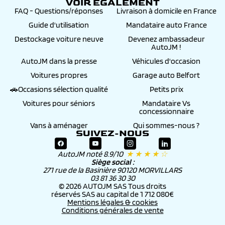
VOIR ÉGALEMENT
FAQ - Questions/réponses
Livraison à domicile en France
Guide d'utilisation
Mandataire auto France
Destockage voiture neuve
Devenez ambassadeur
AutoJM !
AutoJM dans la presse
Véhicules d'occasion
Voitures propres
Garage auto Belfort
🚗Occasions sélection qualité
Petits prix
Voitures pour séniors
Mandataire Vs
concessionnaire
Vans à aménager
Qui sommes-nous ?
SUIVEZ-NOUS
AutoJM noté 8.9/10
★ ★ ★ ★ ☆
Siège social :
271 rue de la Basinière 90120 MORVILLARS
03 81 36 30 30
© 2026 AUTOJM SAS Tous droits
réservés SAS au capital de 1 712 080€
Mentions légales & cookies
Conditions générales de vente