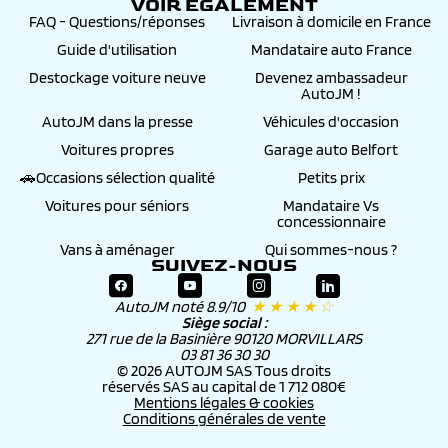
VOIR ÉGALEMENT
FAQ - Questions/réponses
Livraison à domicile en France
Guide d'utilisation
Mandataire auto France
Destockage voiture neuve
Devenez ambassadeur
AutoJM !
AutoJM dans la presse
Véhicules d'occasion
Voitures propres
Garage auto Belfort
🚗Occasions sélection qualité
Petits prix
Voitures pour séniors
Mandataire Vs
concessionnaire
Vans à aménager
Qui sommes-nous ?
SUIVEZ-NOUS
AutoJM noté 8.9/10
★ ★ ★ ★ ☆
Siège social :
271 rue de la Basinière 90120 MORVILLARS
03 81 36 30 30
© 2026 AUTOJM SAS Tous droits
réservés SAS au capital de 1 712 080€
Mentions légales & cookies
Conditions générales de vente