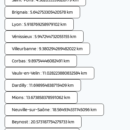
Brignais : 5.642753305420578 km
Lyon : 5.918769258979102 km
Vénissieux : 5.947244732055155 km
Villeurbanne : 9.380294269482022 km
Corbas : 9.89754446082491 km
Vaulx-en-Velin : 11.028223880832584 km
Dardilly : 11.698954838715409 km
Mions : 13.673858378591062 km
Neuville-sur-Saône : 18.564934331145096 km
Beynost : 20.573187754279733 km