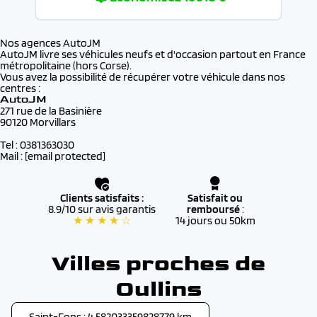
Nos agences AutoJM
AutoJM livre ses véhicules neufs et d'occasion partout en France
métropolitaine (hors Corse).
Vous avez la possibilité de récupérer votre véhicule dans nos
centres :
AutoJM
271 rue de la Basinière
90120 Morvillars
Tel : 0381363030
Mail :
[email protected]
Clients satisfaits :
Satisfait ou
8.9/10 sur avis garantis
remboursé
:
★ ★ ★ ★ ☆
14 jours ou 50km
Villes proches de
Oullins
Saint-Fons : 4.582033359828779 km