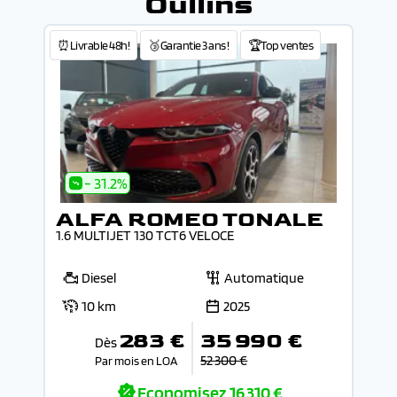
Oullins
⏰Livrable 48h!
🥉Garantie 3 ans !
🏆Top ventes
- 31.2%
ALFA ROMEO TONALE
1.6 MULTIJET 130 TCT6 VELOCE
Diesel
Automatique
10 km
2025
283 €
35 990 €
Dès
52 300 €
Par mois en LOA
Economisez
16 310 €