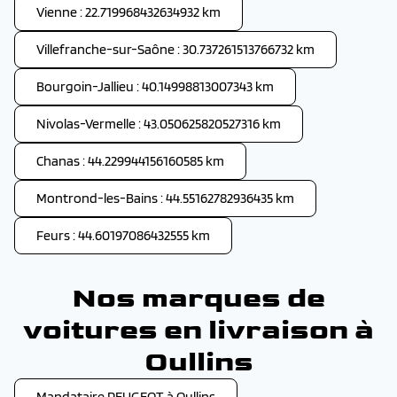
Vienne : 22.719968432634932 km
Villefranche-sur-Saône : 30.737261513766732 km
Bourgoin-Jallieu : 40.14998813007343 km
Nivolas-Vermelle : 43.050625820527316 km
Chanas : 44.229944156160585 km
Montrond-les-Bains : 44.55162782936435 km
Feurs : 44.60197086432555 km
Nos marques de
voitures en livraison à
Oullins
Mandataire PEUGEOT à Oullins