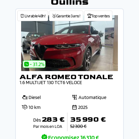
Oullins
⏰Livrable 48h!
🥉Garantie 3 ans !
🏆Top ventes
- 31.2%
ALFA ROMEO TONALE
1.6 MULTIJET 130 TCT6 VELOCE
Diesel
Automatique
10 km
2025
283 €
35 990 €
Dès
52 300 €
Par mois en LOA
Economisez
16 310 €