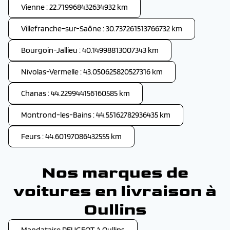
Vienne : 22.719968432634932 km
Villefranche-sur-Saône : 30.737261513766732 km
Bourgoin-Jallieu : 40.14998813007343 km
Nivolas-Vermelle : 43.050625820527316 km
Chanas : 44.229944156160585 km
Montrond-les-Bains : 44.55162782936435 km
Feurs : 44.60197086432555 km
Nos marques de
voitures en livraison à
Oullins
Mandataire PEUGEOT à Oullins