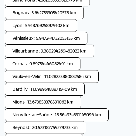
Brignais : 5.642753305420578 km
Lyon : 5.918769258979102 km
Vénissieux : 5.947244732055155 km
Villeurbanne : 9.380294269482022 km
Corbas : 9.89754446082491 km
Vaulx-en-Velin : 11.028223880832584 km
Dardilly : 11.698954838715409 km
Mions : 13.673858378591062 km
Neuville-sur-Saône : 18.564934331145096 km
Beynost : 20.573187754279733 km