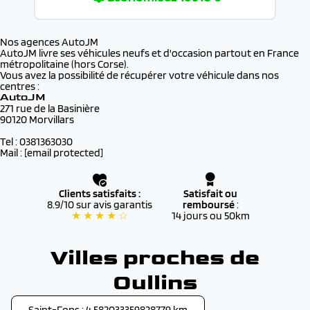
Nos agences AutoJM
AutoJM livre ses véhicules neufs et d'occasion partout en France
métropolitaine (hors Corse).
Vous avez la possibilité de récupérer votre véhicule dans nos
centres :
AutoJM
271 rue de la Basinière
90120 Morvillars
Tel : 0381363030
Mail :
[email protected]
Clients satisfaits :
Satisfait ou
8.9/10 sur avis garantis
remboursé
:
★ ★ ★ ★ ☆
14 jours ou 50km
Villes proches de
Oullins
Saint-Fons : 4.582033359828779 km