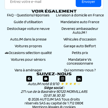
Envoyer
VOIR ÉGALEMENT
FAQ - Questions/réponses
Livraison à domicile en France
Guide d'utilisation
Mandataire auto France
Destockage voiture neuve
Devenez ambassadeur
AutoJM !
AutoJM dans la presse
Véhicules d'occasion
Voitures propres
Garage auto Belfort
🚗Occasions sélection qualité
Petits prix
Voitures pour séniors
Mandataire Vs
concessionnaire
Vans à aménager
Qui sommes-nous ?
SUIVEZ-NOUS
AutoJM noté 8.9/10
★ ★ ★ ★ ☆
Siège social :
271 rue de la Basinière 90120 MORVILLARS
03 81 36 30 30
© 2026 AUTOJM SAS Tous droits
réservés SAS au capital de 1 712 080€
Mentions légales & cookies