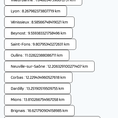
Lyon : 8.267982373807719 km
Vénissieux : 8.58566748419021 km
Beynost : 9.559383321758496 km
Saint-Fons : 9.80795340272631 km
Oullins : 11.02822388086711 km
Neuville-sur-Saône : 12.206329100271407 km
Corbas : 12.229434960527618 km
Dardilly : 13.25190519509755 km
Mions : 13.810266754967058 km
Brignais : 16.621790904158985 km