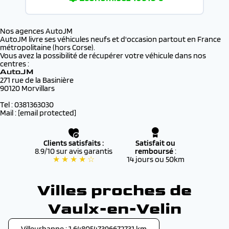
Nos agences AutoJM
AutoJM livre ses véhicules neufs et d'occasion partout en France
métropolitaine (hors Corse).
Vous avez la possibilité de récupérer votre véhicule dans nos
centres :
AutoJM
271 rue de la Basinière
90120 Morvillars
Tel : 0381363030
Mail :
[email protected]
Clients satisfaits :
Satisfait ou
8.9/10 sur avis garantis
remboursé
:
★ ★ ★ ★ ☆
14 jours ou 50km
Villes proches de
Vaulx-en-Velin
Villeurbanne : 1.6480547396672731 km