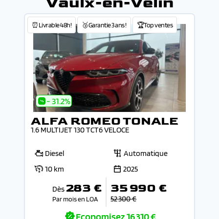
Vaulx-en-Velin
⏰Livrable 48h!
🥉Garantie 3 ans !
🏆Top ventes
- 31.2%
ALFA ROMEO TONALE
1.6 MULTIJET 130 TCT6 VELOCE
Diesel
Automatique
10 km
2025
283 €
35 990 €
Dès
52 300 €
Par mois en LOA
Economisez
16 310 €