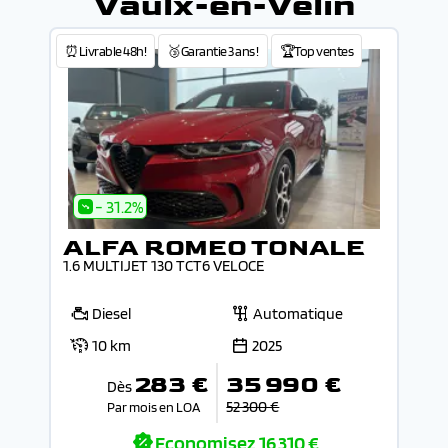
Vaulx-en-Velin
⏰Livrable 48h!
🥉Garantie 3 ans !
🏆Top ventes
- 31.2%
ALFA ROMEO TONALE
1.6 MULTIJET 130 TCT6 VELOCE
Diesel
Automatique
10 km
2025
283 €
35 990 €
Dès
52 300 €
Par mois en LOA
Economisez
16 310 €