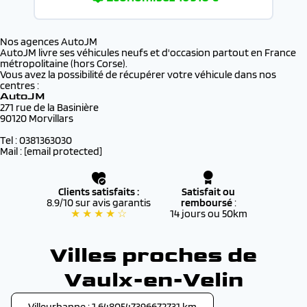
Nos agences AutoJM
AutoJM livre ses véhicules neufs et d'occasion partout en France
métropolitaine (hors Corse).
Vous avez la possibilité de récupérer votre véhicule dans nos
centres :
AutoJM
271 rue de la Basinière
90120 Morvillars
Tel : 0381363030
Mail :
[email protected]
Clients satisfaits :
Satisfait ou
8.9/10 sur avis garantis
remboursé
:
★ ★ ★ ★ ☆
14 jours ou 50km
Villes proches de
Vaulx-en-Velin
Villeurbanne : 1.6480547396672731 km