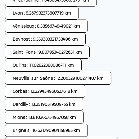
Lyon : 8.267982373807719 km
Vénissieux : 8.58566748419021 km
Beynost : 9.559383321758496 km
Saint-Fons : 9.80795340272631 km
Oullins : 11.02822388086711 km
Neuville-sur-Saône : 12.206329100271407 km
Corbas : 12.229434960527618 km
Dardilly : 13.25190519509755 km
Mions : 13.810266754967058 km
Brignais : 16.621790904158985 km