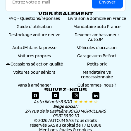
Envoyer
VOIR ÉGALEMENT
FAQ - Questions/réponses
Livraison à domicile en France
Guide d'utilisation
Mandataire auto France
Destockage voiture neuve
Devenez ambassadeur
AutoJM !
AutoJM dans la presse
Véhicules d'occasion
Voitures propres
Garage auto Belfort
🚗Occasions sélection qualité
Petits prix
Voitures pour séniors
Mandataire Vs
concessionnaire
Vans à aménager
Qui sommes-nous ?
SUIVEZ-NOUS
AutoJM noté 8.9/10
★ ★ ★ ★ ☆
Siège social :
271 rue de la Basinière 90120 MORVILLARS
03 81 36 30 30
© 2026 AUTOJM SAS Tous droits
réservés SAS au capital de 1 712 080€
Mentions légales & cookies