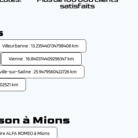
satisfaits
s
Villeurbanne : 13.235440134798406 km
Vienne : 16.840314409296347 km
ille-sur-Saône : 25.9479560422726 km
002521 km
ison à Mions
ire ALFA ROMEO à Mions