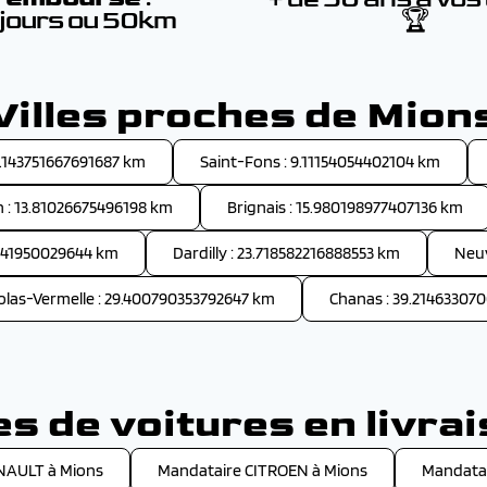
 jours ou 50km
🏆
Villes proches de Mion
 8.143751667691687 km
Saint-Fons : 9.11154054402104 km
n : 13.81026675496198 km
Brignais : 15.980198977407136 km
1741950029644 km
Dardilly : 23.718582216888553 km
Neuv
olas-Vermelle : 29.400790353792647 km
Chanas : 39.21463307
 de voitures en livra
NAULT à Mions
Mandataire CITROEN à Mions
Mandata