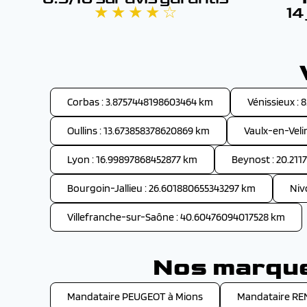
★ ★ ★ ★ ☆
14
Corbas : 3.8757448198603464 km
Vénissieux :
Oullins : 13.673858378620869 km
Vaulx-en-Veli
Lyon : 16.99897868452877 km
Beynost : 20.21
Bourgoin-Jallieu : 26.601880655343297 km
Niv
Villefranche-sur-Saône : 40.60476094017528 km
Nos marques
Mandataire PEUGEOT à Mions
Mandataire RE