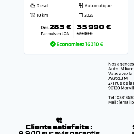
Diesel
Automatique
10 km
2025
283 €
35 990 €
Dès
52 300 €
Par mois en LOA
Economisez
16 310 €
Nos agence
AutoJM livre
Vous avez la 
AutoJM
271 rue de la
90120 Morvil
Tel : 0381363
Mail :
[email 
Clients satisfaits :
8.9/10 sur avis garantis