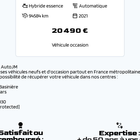
Hybride essence
Automatique
94584 km
2021
20 490 €
Véhicule occasion
s AutoJM
 ses véhicules neufs et d'occasion partout en France métropolitaine 
possibilité de récupérer votre véhicule dans nos centres :
 Basinière
lars
030
protected]
Satisfait ou
Expertise
remboursé
:
+ de 50 ans à vos