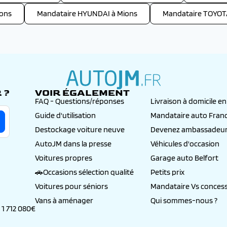
ions
Mandataire HYUNDAI à Mions
Mandataire TOYOT
 ?
VOIR ÉGALEMENT
autojm.fr
FAQ - Questions/réponses
Livraison à domicile e
Guide d'utilisation
Mandataire auto Fran
Destockage voiture neuve
Devenez ambassadeur
AutoJM dans la presse
Véhicules d'occasion
Voitures propres
Garage auto Belfort
🚗Occasions sélection qualité
Petits prix
Voitures pour séniors
Mandataire Vs concess
Vans à aménager
Qui sommes-nous ?
 1 712 080€