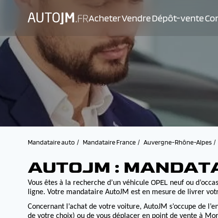
Acheter
Vendre
Dépôt-vente
Con
Mandataire auto
Mandataire France
Auvergne-Rhône-Alpes
AUTOJM : MANDATA
OPEL
Vous êtes à la recherche d’un véhicule
neuf ou d’occasi
ligne. Votre mandataire AutoJM est en mesure de livrer votr
Concernant l’achat de votre voiture, AutoJM s’occupe de l’e
de votre choix) ou de vous déplacer en point de vente à Morv