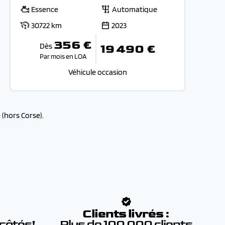
Essence
Automatique
30722 km
2023
356 €
Dès
19 490 €
Par mois en LOA
Véhicule occasion
(hors Corse).
:
Clients livrés :
 côtés!
Plus de 100 000 clients