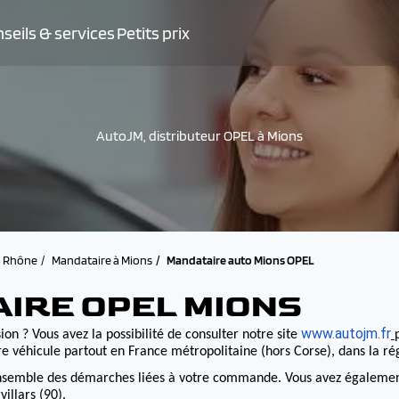
seils & services
Petits prix
AutoJM, distributeur OPEL à Mions
Rhône
Mandataire à Mions
Mandataire auto Mions OPEL
IRE OPEL MIONS
www.autojm.fr
on ? Vous avez la possibilité de consulter notre site
e véhicule partout en France métropolitaine (hors Corse), dans la r
nsemble des démarches liées à votre commande. Vous avez également la
illars (90).