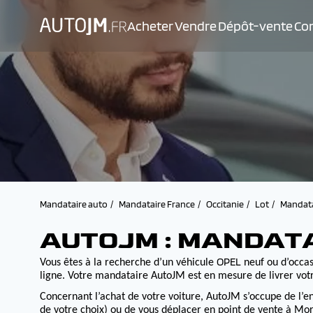
Acheter
Vendre
Dépôt-vente
Con
Mandataire auto
Mandataire France
Occitanie
Lot
Mandata
AUTOJM : MANDAT
OPEL
Vous êtes à la recherche d’un véhicule
neuf ou d’occasi
ligne. Votre mandataire AutoJM est en mesure de livrer votr
Concernant l’achat de votre voiture, AutoJM s’occupe de l’e
de votre choix) ou de vous déplacer en point de vente à Morv