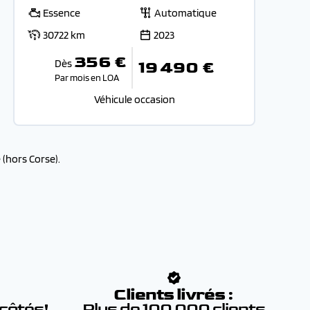
Essence
Automatique
30722 km
2023
356 €
Dès
19 490 €
Par mois en LOA
Véhicule occasion
(hors Corse).
:
Clients livrés :
 côtés!
Plus de 100 000 clients