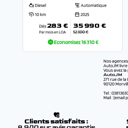
Diesel
Automatique
10 km
2025
283 €
35 990 €
Dès
52 300 €
Par mois en LOA
Economisez
16 310 €
Nos agence
AutoJM livre
Vous avez la 
AutoJM
271 rue de la
90120 Morvil
Tel : 0381363
Mail :
[email 
Clients satisfaits :
8.9/10 sur avis garantis