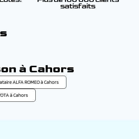
satisfaits
rs
son à Cahors
taire ALFA ROMEO à Cahors
OTA à Cahors