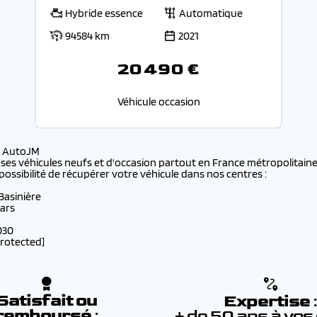
Hybride essence
Automatique
94584 km
2021
20 490 €
Véhicule occasion
s AutoJM
 ses véhicules neufs et d'occasion partout en France métropolitaine 
possibilité de récupérer votre véhicule dans nos centres :
 Basinière
lars
030
protected]
Satisfait ou
Expertise
remboursé
:
+ de 50 ans à vos