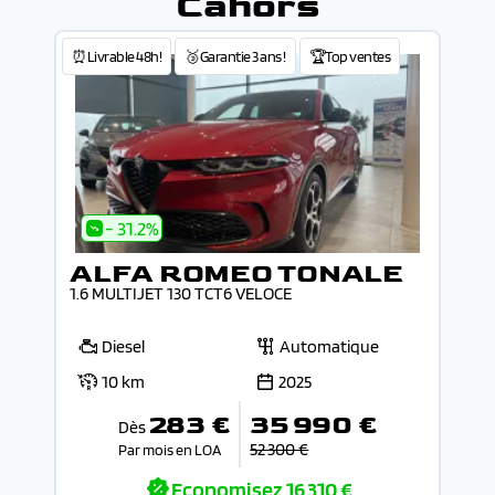
Cahors
⏰Livrable 48h!
🥉Garantie 3 ans !
🏆Top ventes
- 31.2%
ALFA ROMEO TONALE
1.6 MULTIJET 130 TCT6 VELOCE
Diesel
Automatique
10 km
2025
283 €
35 990 €
Dès
52 300 €
Par mois en LOA
Economisez
16 310 €