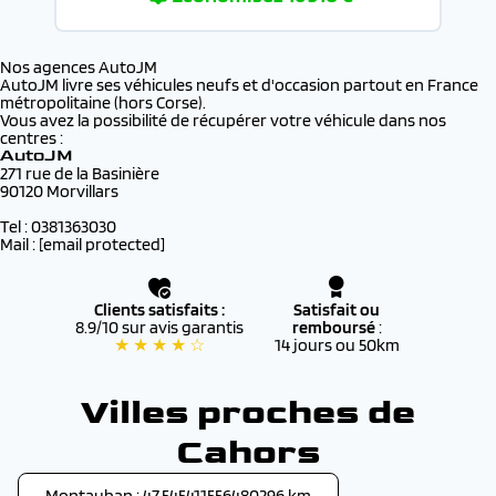
Nos agences AutoJM
AutoJM livre ses véhicules neufs et d'occasion partout en France
métropolitaine (hors Corse).
Vous avez la possibilité de récupérer votre véhicule dans nos
centres :
AutoJM
271 rue de la Basinière
90120 Morvillars
Tel : 0381363030
Mail :
[email protected]
Clients satisfaits :
Satisfait ou
8.9/10 sur avis garantis
remboursé
:
★ ★ ★ ★ ☆
14 jours ou 50km
Villes proches de
Cahors
Montauban : 47.545411556480296 km