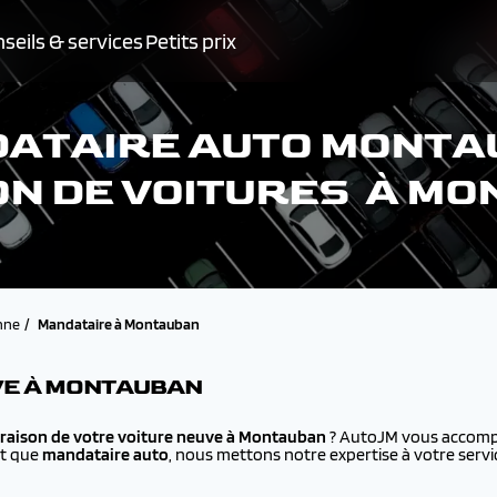
seils & services
Petits prix
ATAIRE AUTO MONTA
ON DE VOITURES À M
nne
Mandataire à Montauban
VE À MONTAUBAN
vraison de votre voiture neuve à
Montauban
? AutoJM vous accompa
nt que
mandataire auto
, nous mettons notre expertise à votre servi