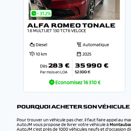
- 31.2%
ALFA ROMEO TONALE
1.6 MULTIJET 130 TCT6 VELOCE
Diesel
Automatique
10 km
2025
283 €
35 990 €
Dès
52 300 €
Par mois en LOA
Economisez
16 310 €
POURQUOI ACHETER SON VÉHICULE
Pour trouver un véhicule pas cher, il faut faire appel au m
AutoJM vous propose de livrer votre véhicule à
Montauba
AutoJM c'est près de 1000 véhicules neufs et d'occasion dis