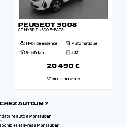
PEUGEOT 3008
GT HYBRID4 300 E-EAT8
Hybride essence
Automatique
94584 km
2021
20 490 €
Véhicule occasion
 CHEZ AUTOJM ?
andataire auto à
Montauban
!
n
.
ponibles et livrés à
Montauban
.