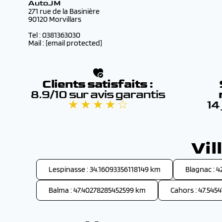
AutoJM
271 rue de la Basinière
90120 Morvillars
Tel : 0381363030
Mail :
[email protected]
Clients satisfaits :
8.9/10 sur avis garantis
★ ★ ★ ★ ☆
14
Vi
Lespinasse : 34.16093356118149 km
Blagnac : 
Balma : 47.40278285452599 km
Cahors : 47.545