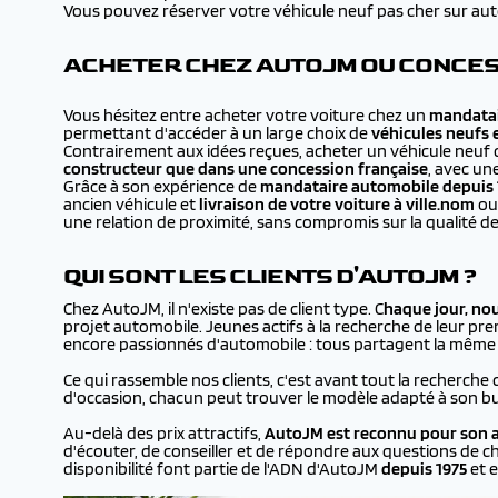
Vous pouvez réserver votre véhicule neuf pas cher sur autojm
ACHETER CHEZ AUTOJM OU CONCES
Vous hésitez entre acheter votre voiture chez un
mandatai
permettant d'accéder à un large choix de
véhicules neufs 
Contrairement aux idées reçues, acheter un véhicule neuf 
constructeur que dans une concession française
, avec un
Grâce à son expérience de
mandataire automobile depuis 
ancien véhicule et
livraison de votre voiture à
ville.nom
ou 
une relation de proximité, sans compromis sur la qualité de
QUI SONT LES CLIENTS D'AUTOJM ?
Chez AutoJM, il n'existe pas de client type. C
haque jour, no
projet automobile. Jeunes actifs à la recherche de leur prem
encore passionnés d'automobile : tous partagent la même en
Ce qui rassemble nos clients, c'est avant tout la recherche 
d'occasion, chacun peut trouver le modèle adapté à son bu
Au-delà des prix attractifs,
AutoJM est reconnu pour son a
d'écouter, de conseiller et de répondre aux questions de ch
disponibilité font partie de l'ADN d'AutoJM
depuis 1975
et e