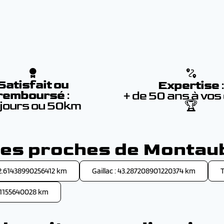
Satisfait ou
Expertise
remboursé
:
+ de 50 ans à vos
 jours ou 50km
🏆
lles proches de Montau
42.61438990256412 km
Gaillac : 43.287208901220374 km
T
41155640028 km