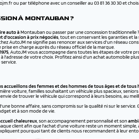
.fr ou par téléphone avec un conseiller au 03 81 36 30 30 et choisir 
SION À MONTAUBAN ?
re auto à
Montauban ou passer par une concession traditionnelle 
et d'occasion à prix négociés
, tout en conservant les garanties et l
chez AutoJM ne signifie pas renoncer aux services d'un réseau cons
e prise en charge auprès du réseau officiel de la marque.
1975
, AutoJM vous accompagne dans toutes les étapes de votre proje
à l'adresse de votre choix. Profitez ainsi d'un achat automobile 
 service.
us accueillons des femmes et des hommes de tous âges et de tous 
ière voiture, familles souhaitant un véhicule plus spacieux, seniors p
vie de trouver le véhicule qui correspond à leurs besoins, au meill
d'une bonne affaire, sans compromis sur la qualité ni sur le service.
dget et à son mode de vie.
ccueil chaleureux
, son accompagnement personnalisé et son
ambi
aque client afin que l'achat d'une voiture reste un moment simple, 
xpliquent pourquoi tant de clients nous recommandent à leur ento