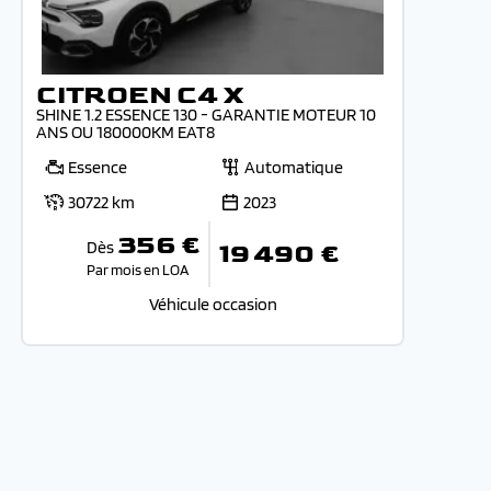
CITROEN C4 X
SHINE 1.2 ESSENCE 130 - GARANTIE MOTEUR 10
ANS OU 180000KM EAT8
Essence
Automatique
30722 km
2023
356 €
Dès
19 490 €
Par mois en LOA
Véhicule occasion