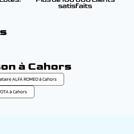
satisfaits
rs
son à Cahors
taire ALFA ROMEO à Cahors
OTA à Cahors