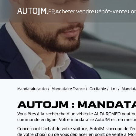
Acheter
Vendre
Dépôt-vente
Con
Mandataire auto
Mandataire France
Occitanie
Lot
Mandata
AUTOJM : MANDAT
ALFA ROMEO
Vous êtes à la recherche d’un véhicule
neuf ou
commande en ligne. Votre mandataire AutoJM est en mesure d
Concernant l’achat de votre voiture, AutoJM s’occupe de l’e
de votre choix) ou de vous déplacer en point de vente à Morv