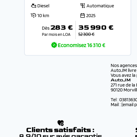
Diesel
Automatique
10 km
2025
283 €
35 990 €
Dès
52 300 €
Par mois en LOA
Economisez
16 310 €
Nos agence
AutoJM livre
Vous avez la 
AutoJM
271 rue de la
90120 Morvil
Tel : 0381363
Mail :
[email 
Clients satisfaits :
8.9/10 sur avis garantis