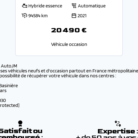
Hybride essence
Automatique
94584 km
2021
20 490 €
Véhicule occasion
s AutoJM
 ses véhicules neufs et d'occasion partout en France métropolitaine 
possibilité de récupérer votre véhicule dans nos centres :
 Basinière
lars
030
protected]
Satisfait ou
Expertise
remboursé
:
+ de 50 ans à vos