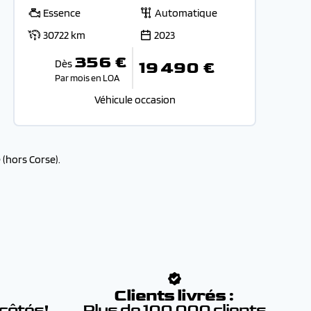
Essence
Automatique
30722 km
2023
356 €
Dès
19 490 €
Par mois en LOA
Véhicule occasion
(hors Corse).
:
Clients livrés :
 côtés!
Plus de 100 000 clients