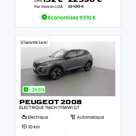
Dès
32 100 €
Par mois en LOA
Economisez
9 510 €
🥉Garantie 3 ans !
- 24.6%
PEUGEOT 2008
ELECTRIQUE 156CH (115KW) GT
Electrique
Automatique
10 km