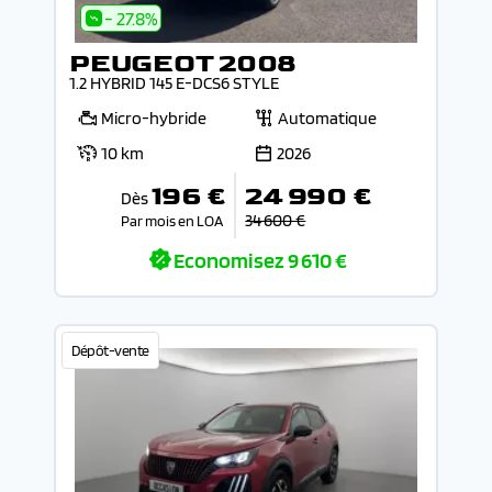
- 27.8%
PEUGEOT 2008
1.2 HYBRID 145 E-DCS6 STYLE
Micro-hybride
Automatique
10 km
2026
196 €
24 990 €
Dès
34 600 €
Par mois en LOA
Economisez
9 610 €
Dépôt-vente