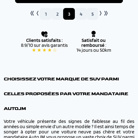
1
2
3
4
5
Clients satisfaits :
Satisfait ou
8.9/10 sur avis garantis
remboursé
:
★ ★ ★ ★ ☆
14 jours ou 50km
CHOISISSEZ VOTRE MARQUE DE SUV PARMI
CELLES PROPOSÉES PAR VOTRE MANDATAIRE
AUTOJM
Votre véhicule présente des signes de faiblesse au fil des
années ou simple envie d’un autre modèle ? Il est ainsi temps de
songer à opter pour une voiture neuve pas chère et votre
mandataire AutoJM vous propose un vaste choix de SUV parmi