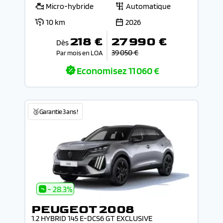
Micro-hybride
Automatique
10 km
2026
218 €
27 990 €
Dès
39 050 €
Par mois en LOA
Economisez
11 060 €
🥉Garantie 3 ans !
- 28.3%
PEUGEOT 2008
1.2 HYBRID 145 E-DCS6 GT EXCLUSIVE