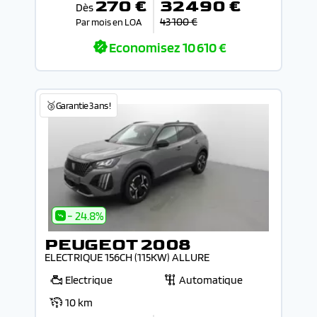
270 €
32 490 €
Dès
43 100 €
Par mois en LOA
Economisez
10 610 €
🥉Garantie 3 ans !
- 24.8%
PEUGEOT 2008
ELECTRIQUE 156CH (115KW) ALLURE
Electrique
Automatique
10 km