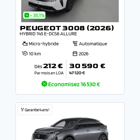
- 35.1%
PEUGEOT 3008 (2026)
HYBRID 145 E-DCS6 ALLURE
Micro-hybride
Automatique
10 km
2026
212 €
30 590 €
Dès
47 120 €
Par mois en LOA
Economisez
16 530 €
🏅Garantie 4 ans !