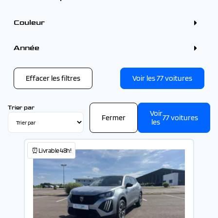
VOLVO (1)
Hybride essence (2)
4 - 5 places (61)
Boîtes
+7 places (16)
Couleur
Automatique (67)
Manuelle (10)
Couleur
Bleu (15)
Année
Gris (14)
Blanc (11)
Année
Noir (11)
Rouge (2)
Effacer les filtres
Voir les
77
voitures
-
Trier par
Voir
Fermer
77
voitures
les
⏰Livrable 48h!