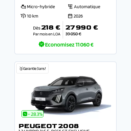
Micro-hybride
Automatique
10 km
2026
218 €
27 990 €
Dès
39 050 €
Par mois en LOA
Economisez
11 060 €
🥉Garantie 3 ans !
- 28.3%
PEUGEOT 2008