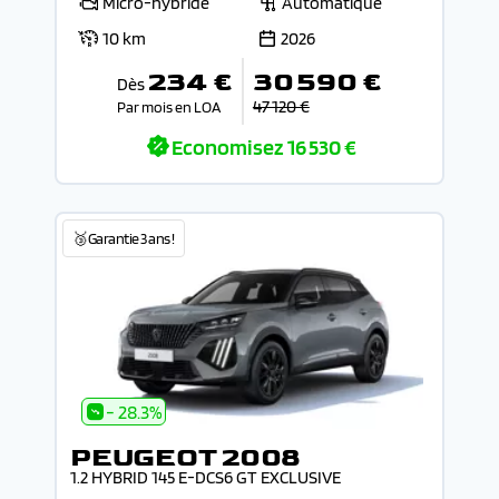
Micro-hybride
Automatique
10 km
2026
234 €
30 590 €
Dès
47 120 €
Par mois en LOA
Economisez
16 530 €
🥉Garantie 3 ans !
- 28.3%
PEUGEOT 2008
1.2 HYBRID 145 E-DCS6 GT EXCLUSIVE