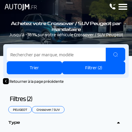
Achetez votre Crossover / SUV Peugeot par
mandataire
Jusqu'à -36.1% sur votre véhicule Crossover / SUV Peugeot
Trier
Filtrer (
2
)
Retourner à la page précédente
Filtres (
2
)
PEUGEOT
Crossover / SUV
Type