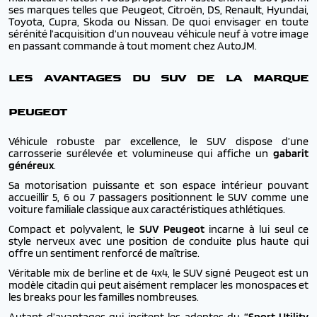
ses marques telles que Peugeot, Citroën, DS, Renault, Hyundai,
Toyota, Cupra, Skoda ou Nissan. De quoi envisager en toute
sérénité l’acquisition d’un nouveau véhicule neuf à votre image
en passant commande à tout moment chez AutoJM.
LES AVANTAGES DU SUV DE LA MARQUE
PEUGEOT
Véhicule robuste par excellence, le SUV dispose d’une
carrosserie surélevée et volumineuse qui affiche un
gabarit
généreux
.
Sa motorisation puissante et son espace intérieur pouvant
accueillir 5, 6 ou 7 passagers positionnent le SUV comme une
voiture familiale classique aux caractéristiques athlétiques.
Compact et polyvalent, le
SUV Peugeot
incarne à lui seul ce
style nerveux avec une position de conduite plus haute qui
offre un sentiment renforcé de maîtrise.
Véritable mix de berline et de 4x4, le SUV signé Peugeot est un
modèle citadin qui peut aisément remplacer les monospaces et
les breaks pour les familles nombreuses.
Autant d’avantages qui incitent les adeptes du
“Sport Utility