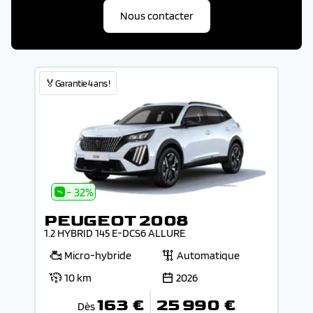
Nous contacter
🏅Garantie 4 ans !
- 32%
PEUGEOT 2008
1.2 HYBRID 145 E-DCS6 ALLURE
Micro-hybride
Automatique
10 km
2026
163 €
25 990 €
Dès