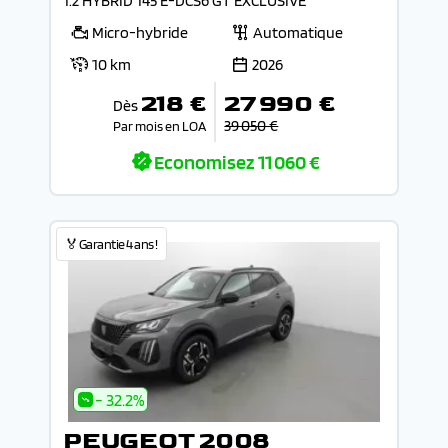
1.2 HYBRID 145 E-DCS6 GT EXCLUSIVE
Micro-hybride
Automatique
10 km
2026
218 €
27 990 €
Dès
39 050 €
Par mois en LOA
Economisez
11 060 €
🏅Garantie 4 ans !
- 32.2%
PEUGEOT 2008