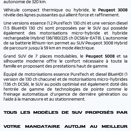
autonomie de 320 km.
Véhicule compact thermique ou hybride, le
Peugeot 3008
révèle des lignes puissantes qui allient force et raffinement.
Une versions essence (1.2 PureTech 130 ch) et une version diesel
(1.5 BlueHDI 130 ch) sont proposées par le SUV qui possède
également des motorisations micro-hybride et hybride
rechargeable (Hybrid 136/180/225 ch DCS6/e-EAT8). L’autonomie
de sa batterie lithium-ion permet au SUV Peugeot 3008 Hybrid
de parcourir jusqu’à 59 km en mode électrique.
Grand SUV de 7 places modulables, le
Peugeot 5008
et sa
silhouette moderne offre le confort nécessaire à toute la
famille en proposant des prestations haut de gamme.
Équipé de motorisations essence PureTech et diesel BlueHDI (1
version de 130 ch chacune) et de motorisations micro-hybrides
(136 ch DCS6), le SUV au poids optimisé est également doté dès
l'entrée de gamme de technologies de pointe comme le
freinage automatique d’urgence de dernière génération ou
l’aide à la manœuvre et au stationnement.
TOUS LES MODÈLES DE SUV PROPOSÉS PAR
VOTRE MANDATAIRE AUTOJM AU MEILLEUR