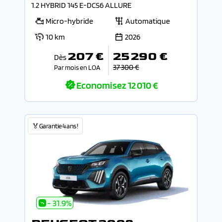
1.2 HYBRID 145 E-DCS6 ALLURE
Micro-hybride
Automatique
10 km
2026
207 €
25 290 €
Dès
37 300 €
Par mois en LOA
Economisez
12 010 €
🏅Garantie 4 ans !
- 31.9%