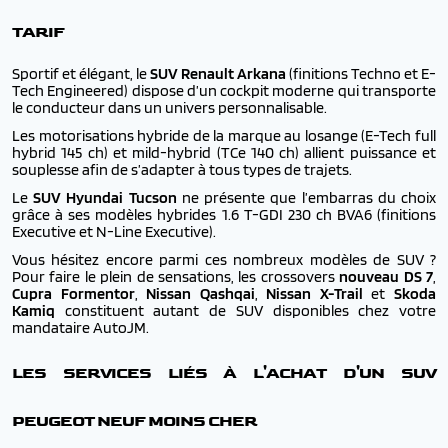
TARIF
Sportif et élégant, le
SUV Renault Arkana
(finitions Techno et E-
Tech Engineered) dispose d’un cockpit moderne qui transporte
le conducteur dans un univers personnalisable.
Les motorisations hybride de la marque au losange (E-Tech full
hybrid 145 ch) et mild-hybrid (TCe 140 ch) allient puissance et
souplesse afin de s’adapter à tous types de trajets.
Le
SUV Hyundai Tucson
ne présente que l’embarras du choix
grâce à ses modèles hybrides 1.6 T-GDI 230 ch BVA6 (finitions
Executive et N-Line Executive).
Vous hésitez encore parmi ces nombreux modèles de SUV ?
Pour faire le plein de sensations, les crossovers
nouveau DS 7
,
Cupra Formentor
,
Nissan Qashqai
,
Nissan X-Trail
et
Skoda
Kamiq
constituent autant de SUV disponibles chez votre
mandataire AutoJM.
LES SERVICES LIÉS À L'ACHAT D'UN SUV
PEUGEOT NEUF MOINS CHER