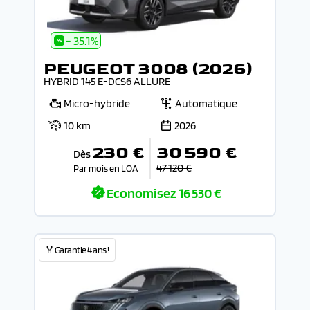
- 35.1%
PEUGEOT 3008 (2026)
HYBRID 145 E-DCS6 ALLURE
Micro-hybride
Automatique
10 km
2026
230 €
30 590 €
Dès
47 120 €
Par mois en LOA
Economisez
16 530 €
🏅Garantie 4 ans !