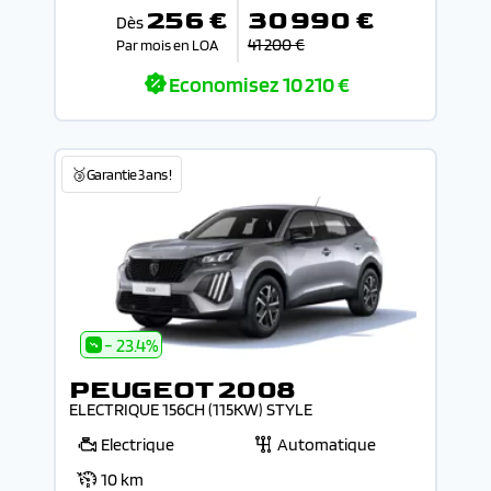
256 €
30 990 €
Dès
41 200 €
Par mois en LOA
Economisez
10 210 €
🥉Garantie 3 ans !
- 23.4%
PEUGEOT 2008
ELECTRIQUE 156CH (115KW) STYLE
Electrique
Automatique
10 km