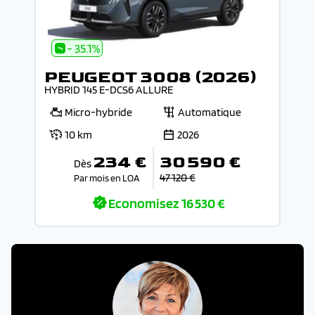
- 35.1%
PEUGEOT 3008 (2026)
HYBRID 145 E-DCS6 ALLURE
Micro-hybride
Automatique
10 km
2026
234 €
30 590 €
Dès
47 120 €
Par mois en LOA
Economisez
16 530 €