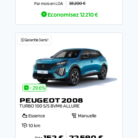
38 200 €
Par mois en LOA
Economisez
12 210 €
🥉Garantie 3 ans !
- 29.6%
PEUGEOT 2008
TURBO 100 S/S BVM6 ALLURE
Essence
Manuelle
10 km
152 €
22 590 €