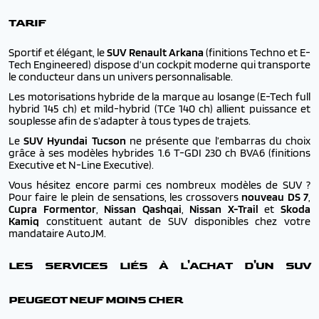
TARIF
Sportif et élégant, le
SUV Renault Arkana
(finitions Techno et E-
Tech Engineered) dispose d’un cockpit moderne qui transporte
le conducteur dans un univers personnalisable.
Les motorisations hybride de la marque au losange (E-Tech full
hybrid 145 ch) et mild-hybrid (TCe 140 ch) allient puissance et
souplesse afin de s’adapter à tous types de trajets.
Le
SUV Hyundai Tucson
ne présente que l’embarras du choix
grâce à ses modèles hybrides 1.6 T-GDI 230 ch BVA6 (finitions
Executive et N-Line Executive).
Vous hésitez encore parmi ces nombreux modèles de SUV ?
Pour faire le plein de sensations, les crossovers
nouveau DS 7
,
Cupra Formentor
,
Nissan Qashqai
,
Nissan X-Trail
et
Skoda
Kamiq
constituent autant de SUV disponibles chez votre
mandataire AutoJM.
LES SERVICES LIÉS À L'ACHAT D'UN SUV
PEUGEOT NEUF MOINS CHER