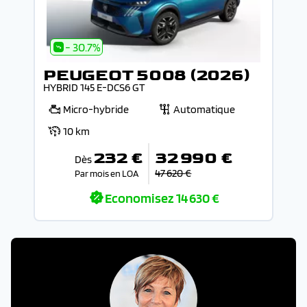
- 30.7%
PEUGEOT 5008 (2026)
HYBRID 145 E-DCS6 GT
Micro-hybride
Automatique
10 km
232 €
32 990 €
Dès
47 620 €
Par mois en LOA
Economisez
14 630 €