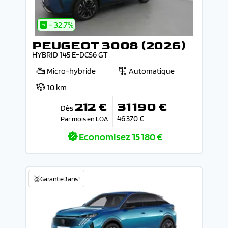
- 32.7%
PEUGEOT 3008 (2026)
HYBRID 145 E-DCS6 GT
Micro-hybride
Automatique
10 km
212 €
31 190 €
Dès
46 370 €
Par mois en LOA
Economisez
15 180 €
🥉Garantie 3 ans !