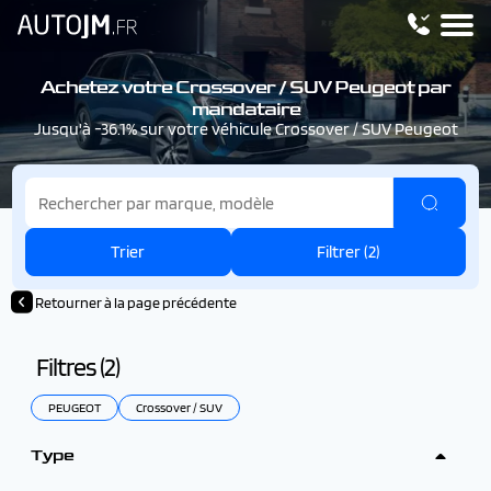
Achetez votre Crossover / SUV Peugeot par
mandataire
Jusqu'à -36.1% sur votre véhicule Crossover / SUV Peugeot
Trier
Filtrer (
2
)
Retourner à la page précédente
Filtres (
2
)
PEUGEOT
Crossover / SUV
Type