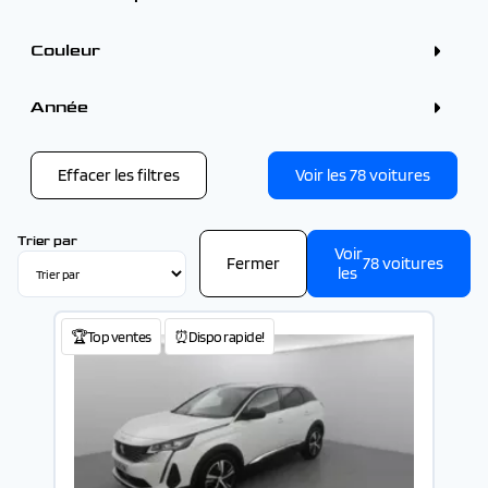
VOLVO (1)
Hybride essence (2)
4 - 5 places (62)
Boîtes
+7 places (16)
Couleur
Automatique (68)
Manuelle (10)
Couleur
Bleu (16)
Année
Gris (14)
Blanc (11)
Année
Noir (11)
Rouge (2)
Effacer les filtres
Voir les
78
voitures
-
Trier par
Voir
Fermer
78
voitures
les
🏆Top ventes
⏰Dispo rapide!