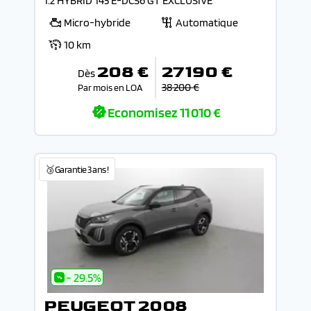
1.2 HYBRID 145 E-DCS6 GT EXCLUSIVE
Micro-hybride
Automatique
10 km
208 €
27 190 €
Dès
38 200 €
Par mois en LOA
Economisez
11 010 €
🥉Garantie 3 ans !
- 29.5%
PEUGEOT 2008