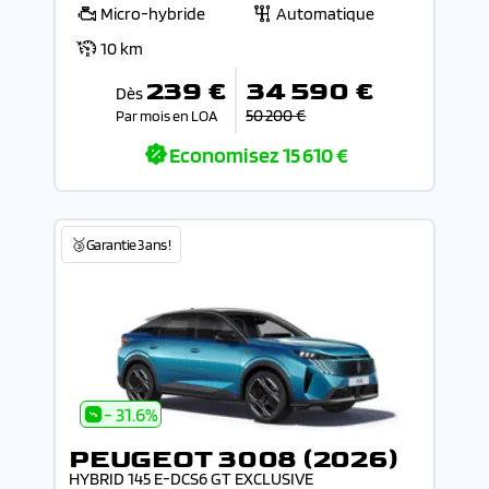
Micro-hybride
Automatique
10 km
239 €
34 590 €
Dès
50 200 €
Par mois en LOA
Economisez
15 610 €
🥉Garantie 3 ans !
- 31.6%
PEUGEOT 3008 (2026)
HYBRID 145 E-DCS6 GT EXCLUSIVE