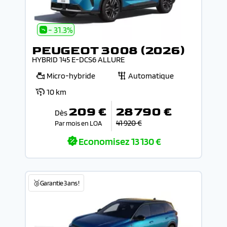
- 31.3%
PEUGEOT 3008 (2026)
HYBRID 145 E-DCS6 ALLURE
Micro-hybride
Automatique
10 km
209 €
28 790 €
Dès
41 920 €
Par mois en LOA
Economisez
13 130 €
🥉Garantie 3 ans !