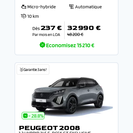
Micro-hybride
Automatique
10 km
237 €
32 990 €
Dès
48 200 €
Par mois en LOA
Economisez
15 210 €
🥉Garantie 3 ans !
- 28.8%
PEUGEOT 2008