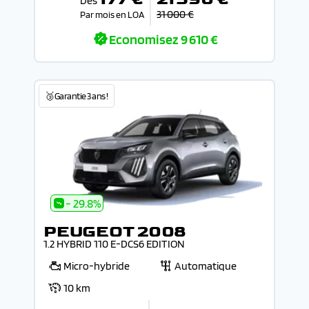
Dès
31 000 €
Par mois en LOA
Economisez
9 610 €
🥉Garantie 3 ans !
- 29.8%
PEUGEOT 2008
1.2 HYBRID 110 E-DCS6 EDITION
Micro-hybride
Automatique
10 km