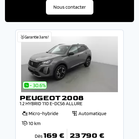
Nous contacter
🥉Garantie 3 ans !
- 30.6%
PEUGEOT 2008
1.2 HYBRID 110 E-DCS6 ALLURE
Micro-hybride
Automatique
10 km
169 €
23 790 €
Dès