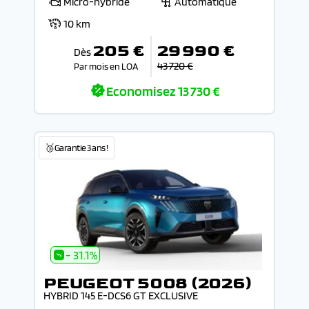
Micro-hybride
Automatique
10 km
205 €
29 990 €
Dès
43 720 €
Par mois en LOA
Economisez
13 730 €
🥉Garantie 3 ans !
- 31.1%
PEUGEOT 5008 (2026)
HYBRID 145 E-DCS6 GT EXCLUSIVE