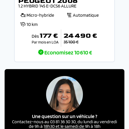
PEUGEOT 2008
1.2 HYBRID 145 E-DCS6 ALLURE
Micro-hybride
Automatique
10 km
177 €
24 490 €
Dès
35 100 €
Par mois en LOA
Economisez
10 610 €
Une question sur un véhicule ?
Contactez-nous au 03 81 36 30 30, du lundi au vendredi
de 9h à 18h30 et le samedi de 9h à 18h