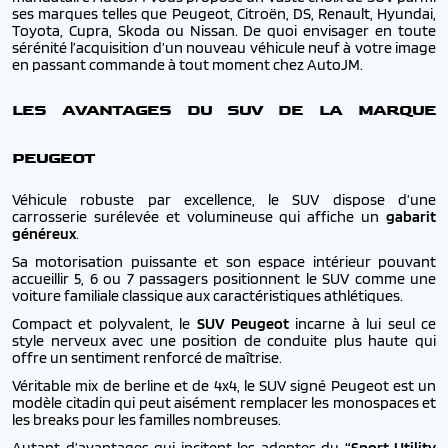
ses marques telles que Peugeot, Citroën, DS, Renault, Hyundai,
Toyota, Cupra, Skoda ou Nissan. De quoi envisager en toute
sérénité l’acquisition d’un nouveau véhicule neuf à votre image
en passant commande à tout moment chez AutoJM.
LES AVANTAGES DU SUV DE LA MARQUE
PEUGEOT
Véhicule robuste par excellence, le SUV dispose d’une
carrosserie surélevée et volumineuse qui affiche un
gabarit
généreux
.
Sa motorisation puissante et son espace intérieur pouvant
accueillir 5, 6 ou 7 passagers positionnent le SUV comme une
voiture familiale classique aux caractéristiques athlétiques.
Compact et polyvalent, le
SUV Peugeot
incarne à lui seul ce
style nerveux avec une position de conduite plus haute qui
offre un sentiment renforcé de maîtrise.
Véritable mix de berline et de 4x4, le SUV signé Peugeot est un
modèle citadin qui peut aisément remplacer les monospaces et
les breaks pour les familles nombreuses.
Autant d’avantages qui incitent les adeptes du
“Sport Utility