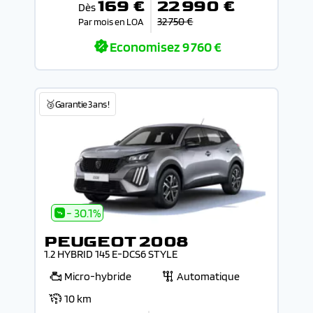
169 €
22 990 €
Dès
32 750 €
Par mois en LOA
Economisez
9 760 €
🥉Garantie 3 ans !
- 30.1%
PEUGEOT 2008
1.2 HYBRID 145 E-DCS6 STYLE
Micro-hybride
Automatique
10 km