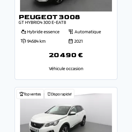
PEUGEOT 3008
GT HYBRID4 300 E-EAT8
Hybride essence
Automatique
94584 km
2021
20 490 €
Véhicule occasion
🏆Top ventes
⏰Dispo rapide!