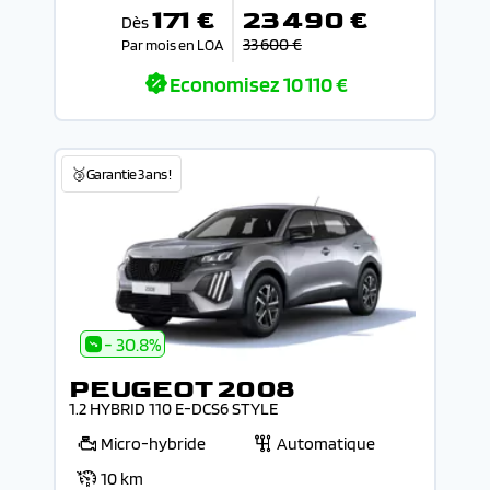
171 €
23 490 €
Dès
33 600 €
Par mois en LOA
Economisez
10 110 €
🥉Garantie 3 ans !
- 30.8%
PEUGEOT 2008
1.2 HYBRID 110 E-DCS6 STYLE
Micro-hybride
Automatique
10 km