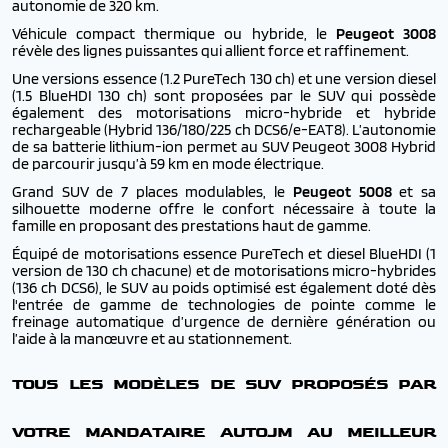
autonomie de 320 km.
Véhicule compact thermique ou hybride, le
Peugeot 3008
révèle des lignes puissantes qui allient force et raffinement.
Une versions essence (1.2 PureTech 130 ch) et une version diesel
(1.5 BlueHDI 130 ch) sont proposées par le SUV qui possède
également des motorisations micro-hybride et hybride
rechargeable (Hybrid 136/180/225 ch DCS6/e-EAT8). L’autonomie
de sa batterie lithium-ion permet au SUV Peugeot 3008 Hybrid
de parcourir jusqu’à 59 km en mode électrique.
Grand SUV de 7 places modulables, le
Peugeot 5008
et sa
silhouette moderne offre le confort nécessaire à toute la
famille en proposant des prestations haut de gamme.
Équipé de motorisations essence PureTech et diesel BlueHDI (1
version de 130 ch chacune) et de motorisations micro-hybrides
(136 ch DCS6), le SUV au poids optimisé est également doté dès
l'entrée de gamme de technologies de pointe comme le
freinage automatique d’urgence de dernière génération ou
l’aide à la manœuvre et au stationnement.
TOUS LES MODÈLES DE SUV PROPOSÉS PAR
VOTRE MANDATAIRE AUTOJM AU MEILLEUR