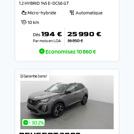
1.2 HYBRID 145 E-DCS6 GT
Micro-hybride
Automatique
10 km
194 €
25 990 €
Dès
36 850 €
Par mois en LOA
Economisez
10 860 €
🥉Garantie 3 ans !
- 30.2%