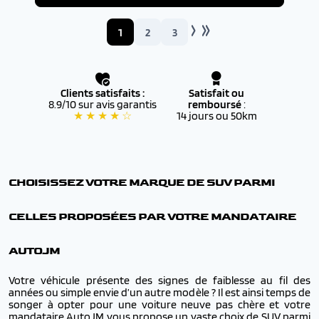
1
2
3
Clients satisfaits :
Satisfait ou
8.9/10 sur avis garantis
remboursé
:
★ ★ ★ ★ ☆
14 jours ou 50km
CHOISISSEZ VOTRE MARQUE DE SUV PARMI
CELLES PROPOSÉES PAR VOTRE MANDATAIRE
AUTOJM
Votre véhicule présente des signes de faiblesse au fil des
années ou simple envie d’un autre modèle ? Il est ainsi temps de
songer à opter pour une voiture neuve pas chère et votre
mandataire AutoJM vous propose un vaste choix de SUV parmi