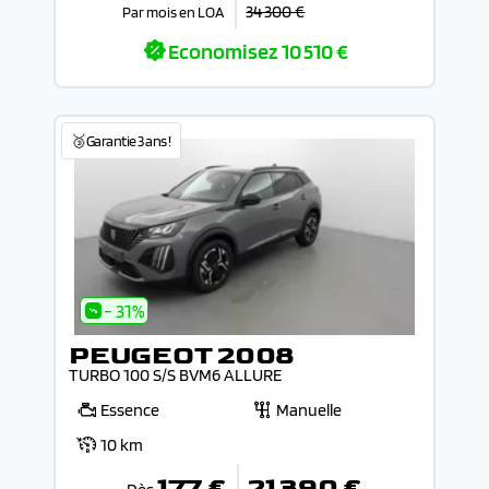
34 300 €
Par mois en LOA
Economisez
10 510 €
🥉Garantie 3 ans !
- 31%
PEUGEOT 2008
TURBO 100 S/S BVM6 ALLURE
Essence
Manuelle
10 km
177 €
21 390 €