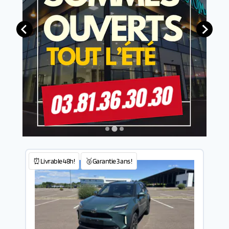
⏰Livrable 48h!
🥉Garantie 3 ans !