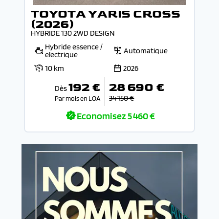
TOYOTA YARIS CROSS
(2026)
HYBRIDE 130 2WD DESIGN
Hybride essence /
Automatique
electrique
10 km
2026
192 €
28 690 €
Dès
34 150 €
Par mois en LOA
Economisez
5 460 €