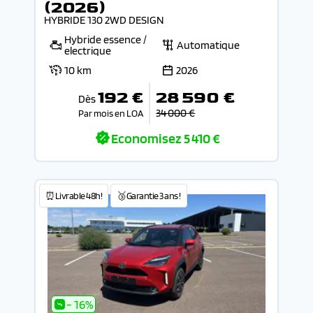
(2026)
HYBRIDE 130 2WD DESIGN
Hybride essence /
Automatique
electrique
10 km
2026
192 €
28 590 €
Dès
34 000 €
Par mois en LOA
Economisez
5 410 €
⏰Livrable 48h!
🥉Garantie 3 ans !
- 16%