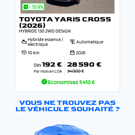
- 15.9%
TOYOTA YARIS CROSS
(2026)
HYBRIDE 130 2WD DESIGN
Hybride essence /
Automatique
electrique
10 km
2026
192 €
28 590 €
Dès
34 000 €
Par mois en LOA
Economisez
5 410 €
VOUS NE TROUVEZ PAS
LE VÉHICULE SOUHAITÉ ?