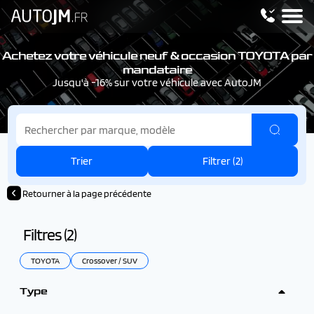
Achetez votre véhicule neuf & occasion TOYOTA par
mandataire
Jusqu'à -16% sur votre véhicule avec AutoJM
Trier
Filtrer (
2
)
Retourner à la page précédente
Filtres (
2
)
TOYOTA
Crossover / SUV
Type