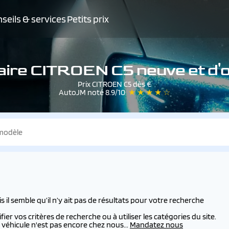
seils & services
Petits prix
ire CITROEN C5 neuve et d'
Prix CITROEN C5 dès €
AutoJM noté 8.9/10
★ ★ ★ ★ ☆
l semble qu’il n’y ait pas de résultats pour votre recherche
er vos critères de recherche ou à utiliser les catégories du site.
véhicule n'est pas encore chez nous...
Mandatez nous