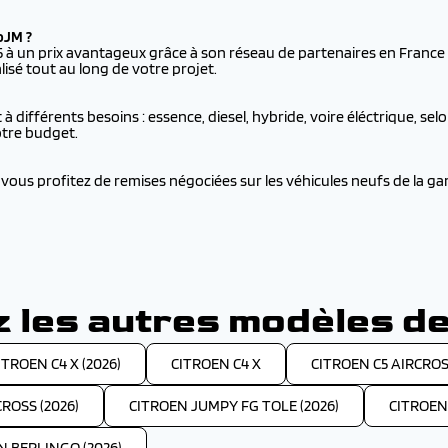
oJM ?
 un prix avantageux grâce à son réseau de partenaires en France et
sé tout au long de votre projet.
ifférents besoins : essence, diesel, hybride, voire éléctrique, sel
otre budget.
us profitez de remises négociées sur les véhicules neufs de la gam
 les autres modèles de
ITROEN C4 X (2026)
CITROEN C4 X
CITROEN C5 AIRCRO
ROSS (2026)
CITROEN JUMPY FG TOLE (2026)
CITROEN
N BERLINGO (2026)