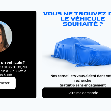
VOUS NE TROUVEZ 
LE VÉHICULE
SOUHAITÉ ?
 un véhicule ?
 81 36 30 30, du
 9h à 18h30 et le
h à 18h
Nos conseillers vous aident dans vo
recherche
tacter
Gratuit & sans engagement
Faire ma demande