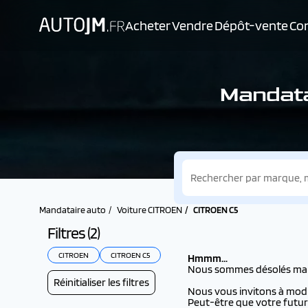
Acheter
Vendre
Dépôt-vente
Con
Mandata
Mandataire auto
Voiture CITROEN
CITROEN C5
Filtres (
2
)
CITROEN
CITROEN C5
Hmmm...
Nous sommes désolés mais i
Réinitialiser les filtres
Nous vous invitons à modifi
Peut-être que votre futur 