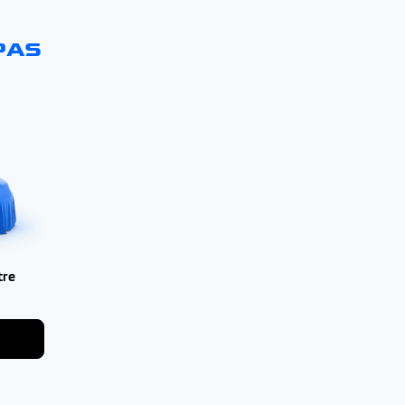
PAS
tre