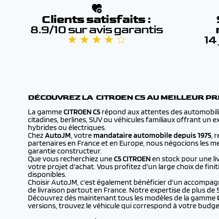
TOLE (2026) (14)
Clients satisfaits :
8.9/10 sur avis garantis
★ ★ ★ ★ ☆
14
DÉCOUVREZ LA CITROEN
C5
AU MEILLEUR PR
La gamme
CITROEN
C5
répond aux attentes des automobilis
citadines, berlines, SUV ou véhicules familiaux offrant un
hybrides ou électriques.
Chez
AutoJM
, votre
mandataire automobile depuis 1975
, 
partenaires en France et en Europe, nous négocions les mei
garantie constructeur.
Que vous recherchiez une
C5 CITROEN
en stock pour une l
votre projet d'achat. Vous profitez d'un large choix de fin
disponibles.
Choisir AutoJM, c'est également bénéficier d'un accompagn
de livraison partout en France. Notre expertise de plus de 
Découvrez dès maintenant tous les modèles de la gamme
versions, trouvez le véhicule qui correspond à votre budge