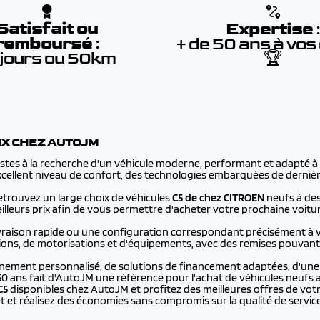
Satisfait ou
Expertise
remboursé
:
+ de 50 ans à vos
 jours ou 50km
🏆
IX CHEZ AUTOJM
tes à la recherche d'un véhicule moderne, performant et adapté à l
 excellent niveau de confort, des technologies embarquées de derniè
retrouvez un large choix de véhicules
C5 de chez CITROEN
neufs à des
lleurs prix afin de vous permettre d'acheter votre prochaine voitu
ivraison rapide ou une configuration correspondant précisément à 
itions, de motorisations et d'équipements, avec des remises pouvant 
ement personnalisé, de solutions de financement adaptées, d'une re
50 ans fait d'AutoJM une référence pour l'achat de véhicules neufs au
C5
disponibles chez AutoJM et profitez des meilleures offres de vo
t et réalisez des économies sans compromis sur la qualité de service