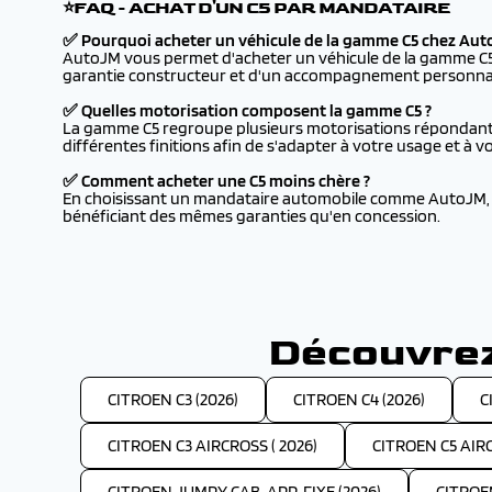
⭐FAQ - ACHAT D'UN C5 PAR MANDATAIRE
✅ Pourquoi acheter un véhicule de la gamme C5 chez Aut
AutoJM vous permet d'acheter un véhicule de la gamme C5 à
garantie constructeur et d'un accompagnement personnali
✅ Quelles motorisation composent la gamme C5 ?
La gamme C5 regroupe plusieurs motorisations répondant à d
différentes finitions afin de s'adapter à votre usage et à v
✅ Comment acheter une C5 moins chère ?
En choisissant un mandataire automobile comme AutoJM, vo
bénéficiant des mêmes garanties qu'en concession.
Découvrez
CITROEN C3 (2026)
CITROEN C4 (2026)
C
CITROEN C3 AIRCROSS ( 2026)
CITROEN C5 AIRC
CITROEN JUMPY CAB. APP. FIXE (2026)
CITROE