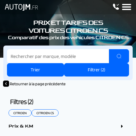
PRIX ET TARIFS DES
VOITURES CITROEN C5
Comparatif des prix des véhicules CITROEN C5
Trier
Filtrer (
2
)
Retourner à la page précédente
Filtres (
2
)
CITROEN
CITROEN C5
Prix & KM