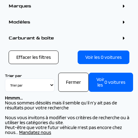
Marques
ALFA ROMEO (7)
BMW (2)
Modèles
CITROEN (112)
DS (19)
FIAT (1)
CITROEN
Carburant & boîte
FORD (30)
CITROEN BERLINGO (2026) (11)
HYUNDAI (23)
CITROEN BERLINGO VAN FG (2026) (14)
KIA (2)
CITROEN C3 (2026) (14)
OMODA (1)
CITROEN C3 AIRCROSS ( 2026) (17)
Effacer les filtres
Voir les
0
voitures
OMODA - JAECOO (1)
CITROEN C4 (1)
OPEL (1)
CITROEN C4 (2026) (9)
PEUGEOT (232)
CITROEN C4 X (1)
RENAULT (92)
CITROEN C4 X (2026) (7)
Trier par
SEAT (1)
Voir
CITROEN C5 AIRCROSS (2)
Fermer
0
voitures
TOYOTA (3)
les
CITROEN C5 AIRCROSS (2026) (19)
VOLKSWAGEN (2)
CITROEN JUMPY CAB. APP. FIXE (2026) (3)
VOLVO (1)
CITROEN JUMPY FG TOLE (2026) (14)
Hmmm...
Nous sommes désolés mais il semble qu’il n’y ait pas de
résultats pour votre recherche
Nous vous invitons à modifier vos critères de recherche ou à
utiliser les catégories du site.
Peut-être que votre futur véhicule n'est pas encore chez
nous...
Mandatez nous