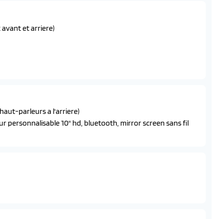
 avant et arriere)
et antipincement
ettes de localisation aux portes laterales arriere
es (asr), antiblocage des roues (abs), repartiteur
d'urgence (afu), controle dynamique de stabilite (cds) et
haut-parleurs a l'arriere)
ur personnalisable 10" hd, bluetooth, mirror screen sans fil
re 3 griffes, avec commutation automatique des feux de
lant