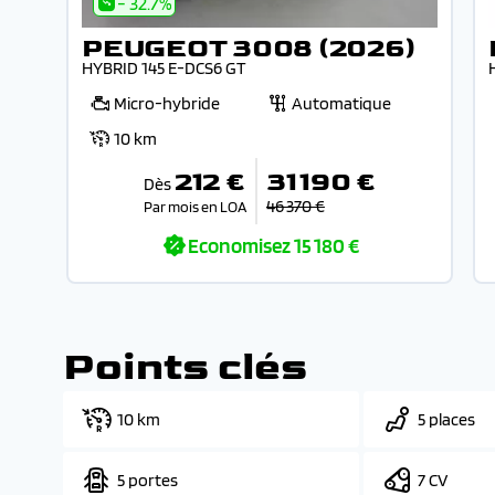
- 32.7%
PEUGEOT 3008 (2026)
HYBRID 145 E-DCS6 GT
Micro-hybride
Automatique
10 km
212 €
31 190 €
Dès
46 370 €
Par mois en LOA
Economisez
15 180 €
Points clés
10 km
5 places
5 portes
7 CV