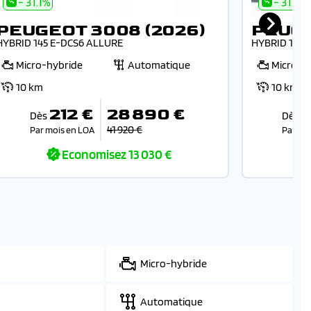
- 31.1%
- 31.4%
PEUGEOT 3008 (2026)
PEUGE
HYBRID 145 E-DCS6 ALLURE
HYBRID 145 
Micro-hybride
Automatique
Micro-h
10 km
10 km
212 €
28 890 €
Dès
Dès
41 920 €
Par mois en LOA
Par mo
Economisez
13 030 €
Micro-hybride
Automatique