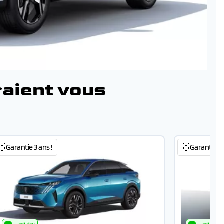
raient vous
🥉Garantie 3 ans !
🥉Garantie 3 