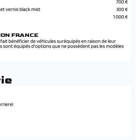
700 €
et vernis black mist
300 €
1 000 €
SION FRANCE
ait bénéficier de véhicules suréquipés en raison de leur
és sont équipés d'options que ne possèdent pas les modèles
ie
rriere)
 electrique, 1 prise usb-c, 1 pris usb-a pour les passagers