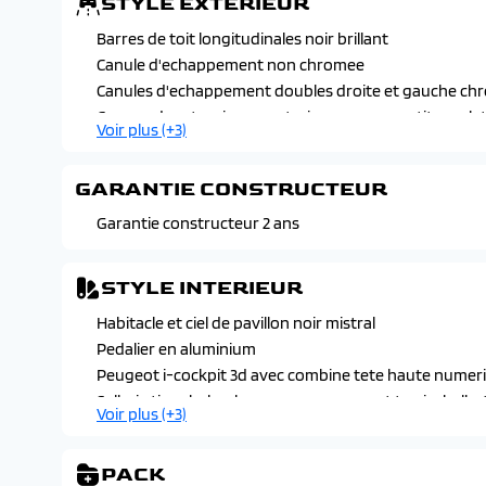
STYLE EXTERIEUR
Barres de toit longitudinales noir brillant
Canule d'echappement non chromee
Canules d'echappement doubles droite et gauche chr
Coques de retroviseurs exterieurs avec repetiteurs lat
Voir plus (+3)
Passages de roues noir mat
Toit black diamond (indisponible avec noir perla nera)
GARANTIE CONSTRUCTEUR
Garantie constructeur 2 ans
STYLE INTERIEUR
Habitacle et ciel de pavillon noir mistral
Pedalier en aluminium
Peugeot i-cockpit 3d avec combine tete haute numeri
Sellerie tissu belomka, accompagnement tep isabella, 
Voir plus (+3)
Surtapis avant et arriere noirs avec surpiqures vert 
Volant compact cuir pleine fleur avec commandes mul
PACK