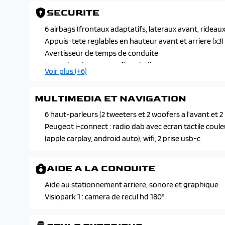
arriere
SECURITE
Direction assistee electrique
Eclairage interieur a led
6 airbags (frontaux adaptatifs, lateraux avant, rideaux
Eclairage polyambient 8 couleurs
Appuis-tete reglables en hauteur avant et arriere (x3)
Leve-vitres avant et arriere electriques, sequentiels 
Avertisseur de temps de conduite
Plancher de coffre
Detection de sous gonflage indirecte
Voir plus (+6)
Retroviseur interieur electrochrome avec cadre
Feux arriere a led avec doubles lignes horizontales
Siege conducteur avec reglage manuel en hauteur
Fixations suivant norme isofix et top tether avec etiqu
MULTIMEDIA ET NAVIGATION
Vitres laterales arriere et lunette arriere surteintees
Programme de stabilite (esc) avec antipatinage des rou
Volant reglable en hauteur et profondeur
electronique de freinage (ref), assistance au freinage 
6 haut-parleurs (2 tweeters et 2 woofers a l'avant et 2 
controle de stabilite de la remorque
Peugeot i-connect : radio dab avec ecran tactile coule
Projecteurs peugeot full led technology avec signatu
(apple carplay, android auto), wifi, 2 prise usb-c
route
Verrouillage automatique de tous les ouvrants en rou
AIDE A LA CONDUITE
Aide au stationnement arriere, sonore et graphique
Visiopark 1 : camera de recul hd 180°