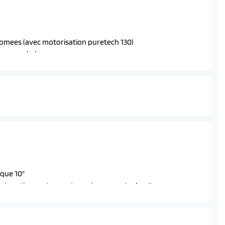
omees (avec motorisation puretech 130)
eraux a led
que 10"
tri-matiere uni capy et surpiqures vert adamite
adamite
timedia integrees