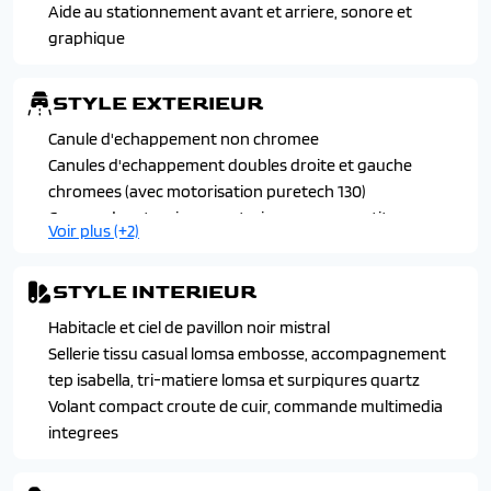
Aide au stationnement avant et arriere, sonore et
Projecteurs peugeot led technology avec feux diurnes a
graphique
led 3 griffes
Verrouillage automatique de tous les ouvrants en
roulant
STYLE EXTERIEUR
Canule d'echappement non chromee
Canules d'echappement doubles droite et gauche
chromees (avec motorisation puretech 130)
Coques de retroviseurs exterieurs avec repetiteurs
Voir plus (+2)
lateraux a led
Jantes en alliage 17" "karakoy" bi-tons diamantees noir
STYLE INTERIEUR
orbital, vernis brillant
Passages de roues noir mat
Habitacle et ciel de pavillon noir mistral
Sellerie tissu casual lomsa embosse, accompagnement
tep isabella, tri-matiere lomsa et surpiqures quartz
Volant compact croute de cuir, commande multimedia
integrees