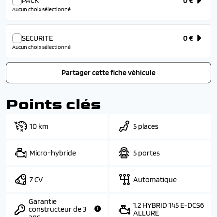
PACK
0 €
Aucun choix sélectionné
SECURITE
0 €
Aucun choix sélectionné
Partager cette fiche véhicule
Points clés
10 km
5 places
Micro-hybride
5 portes
7 CV
Automatique
Garantie
1.2 HYBRID 145 E-DCS6
constructeur de 3
ALLURE
ans