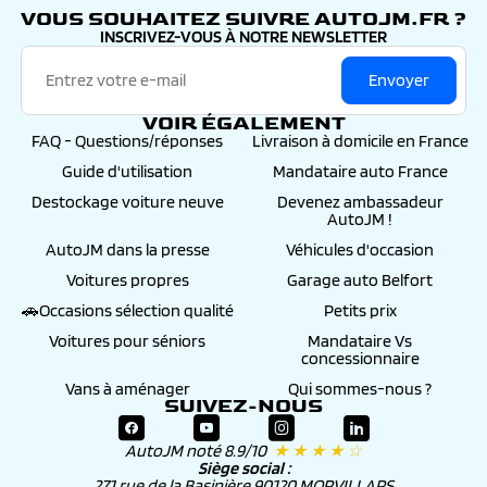
VOUS SOUHAITEZ SUIVRE AUTOJM.FR ?
INSCRIVEZ-VOUS À NOTRE NEWSLETTER
Envoyer
VOIR ÉGALEMENT
FAQ - Questions/réponses
Livraison à domicile en France
Guide d'utilisation
Mandataire auto France
Destockage voiture neuve
Devenez ambassadeur
AutoJM !
AutoJM dans la presse
Véhicules d'occasion
Voitures propres
Garage auto Belfort
🚗Occasions sélection qualité
Petits prix
Voitures pour séniors
Mandataire Vs
concessionnaire
Vans à aménager
Qui sommes-nous ?
SUIVEZ-NOUS
AutoJM noté 8.9/10
★ ★ ★ ★ ☆
Siège social :
271 rue de la Basinière 90120 MORVILLARS