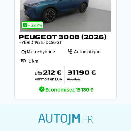
- 32.7%
PEUGEOT 3008 (2026)
HYBRID 145 E-DCS6 GT
Micro-hybride
Automatique
10 km
212 €
31 190 €
Dès
Par mois en LOA
46 370 €
Economisez
15 180 €
autojm.fr