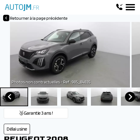
Retourner à la page précédente
Photos non contractuelles - Ref : 985_84835
🥉Garantie 3 ans !
Délai usine
PEUGEOT 2008