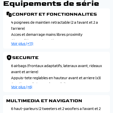
Equipements de série
CONFORT ET FONCTIONNALITES
4 poignees de maintien retractable (2 a l'avant et 2 a
l'arriere)
Acces et demarrage mains libres proximity
Air conditionne automatique monozone
Voir plus (+11)
Banquette rabattable 1/3 - 2/3
Console haute avec accoudoir et frein de stationnement
SECURITE
electrique, 1 prise usb-c, 1 pris usb-a pour les passagers
arriere
6 airbags (frontaux adaptatifs, lateraux avant, rideaux
Direction assistee electrique
avant et arriere)
Eclairage interieur a led
Appuis-tete reglables en hauteur avant et arriere (x3)
Eclairage polyambient 8 couleurs
Avertisseur de temps de conduite
Voir plus (+6)
Leve-vitres avant et arriere electriques, sequentiels et
Detection de sous gonflage indirecte
antipincement
Feux arriere a led avec doubles lignes horizontales
MULTIMEDIA ET NAVIGATION
Plancher de coffre
Fixations suivant norme isofix et top tether avec
Retroviseur interieur electrochrome avec cadre
etiquettes de localisation aux portes laterales arriere
6 haut-parleurs (2 tweeters et 2 woofers a l'avant et 2