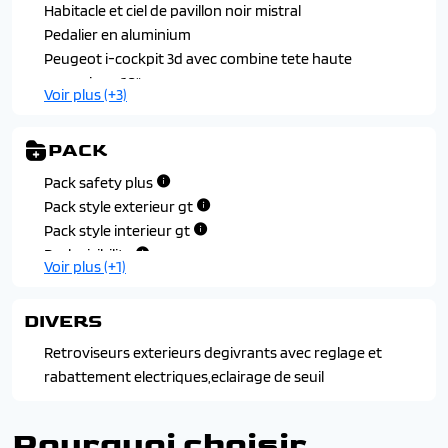
orbital, vernis brillant
Habitacle et ciel de pavillon noir mistral
Passages de roues noir mat
Pedalier en aluminium
Toit black diamond (indisponible avec noir perla nera)
Peugeot i-cockpit 3d avec combine tete haute
numerique 10"
Voir plus (+3)
Sellerie tissu belomka, accompagnement tep isabella, tri-
matiere uni capy et surpiqures vert adamite
PACK
Surtapis avant et arriere noirs avec surpiqures vert
adamite
Pack safety plus
Volant compact cuir pleine fleur avec commandes
Pack style exterieur gt
multimedia integrees
Pack style interieur gt
Pack visibilite
Voir plus (+1)
DIVERS
Retroviseurs exterieurs degivrants avec reglage et
rabattement electriques,eclairage de seuil
Pourquoi choisir