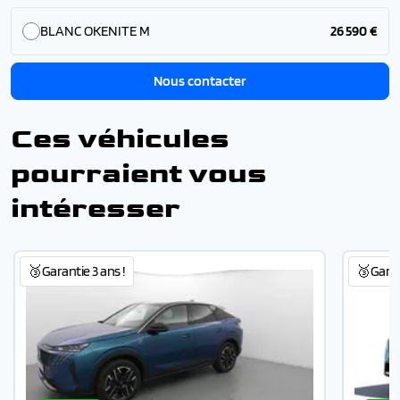
BLANC OKENITE M
26 590 €
Nous contacter
Ces véhicules
pourraient vous
intéresser
🥉Garantie 3 ans !
🥉Garant