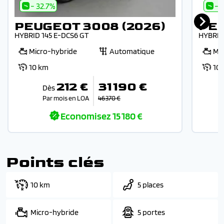
- 32.7%
- 
PEUGEOT 3008 (2026)
PEU
HYBRID 145 E-DCS6 GT
HYBRID
Micro-hybride
Automatique
Mi
10 km
10
212 €
31 190 €
Dès
Par mois en LOA
46 370 €
Economisez
15 180 €
Points clés
10 km
5 places
Micro-hybride
5 portes