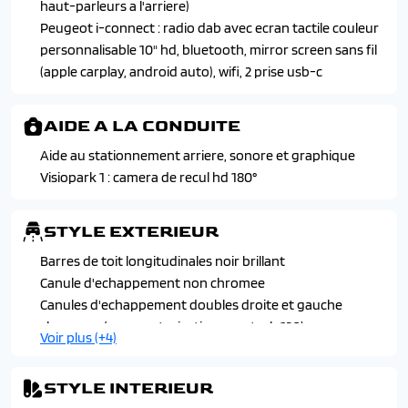
Siege conducteur avec reglage manuel en hauteur
Programme de stabilite (esc) avec antipatinage des
haut-parleurs a l'arriere)
Vitres laterales arriere et lunette arriere surteintees
roues (asr), antiblocage des roues (abs), repartiteur
Peugeot i-connect : radio dab avec ecran tactile couleur
Volant reglable en hauteur et profondeur
electronique de freinage (ref), assistance au freinage
personnalisable 10" hd, bluetooth, mirror screen sans fil
d'urgence (afu), controle dynamique de stabilite (cds) et
(apple carplay, android auto), wifi, 2 prise usb-c
controle de stabilite de la remorque
Projecteurs peugeot full led technology avec signature 3
AIDE A LA CONDUITE
griffes, avec commutation automatique des feux de
Aide au stationnement arriere, sonore et graphique
route
Visiopark 1 : camera de recul hd 180°
Verrouillage automatique de tous les ouvrants en
roulant
STYLE EXTERIEUR
Barres de toit longitudinales noir brillant
Canule d'echappement non chromee
Canules d'echappement doubles droite et gauche
chromees (avec motorisation puretech 130)
Voir plus (+4)
Coques de retroviseurs exterieurs avec repetiteurs
lateraux a led
STYLE INTERIEUR
Jantes en alliage 17" "karakoy" bi-tons diamntees noir