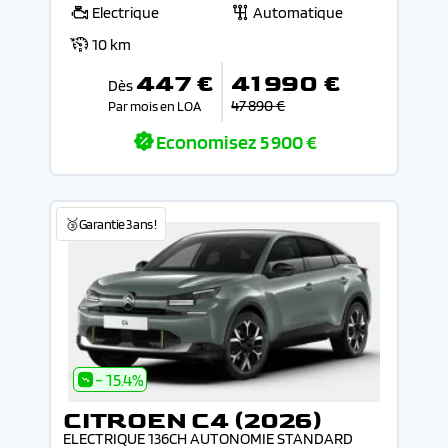
Electrique
Automatique
10 km
447 €
41 990 €
Dès
47 890 €
Par mois en LOA
Economisez
5 900 €
🥉Garantie 3 ans !
- 15.4%
CITROEN C4 (2026)
ELECTRIQUE 136CH AUTONOMIE STANDARD