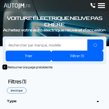
VOITURE ÉLECTRIQUE NEUVE PAS
CHÈRE
Achetez votre auto électrique neuve et d'occasion
Trier
Filtrer (
1
)
Retourner à la page précédente
Filtres (
1
)
Electrique
Type