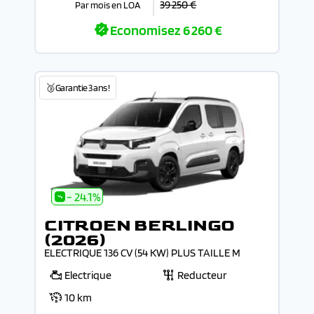
39 250 €
Par mois en LOA
Economisez
6 260 €
🥉Garantie 3 ans !
- 24.1%
CITROEN BERLINGO
(2026)
ELECTRIQUE 136 CV (54 KW) PLUS TAILLE M
Electrique
Reducteur
10 km