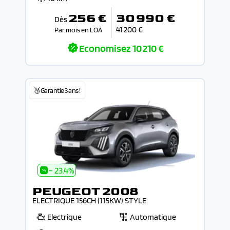
256 €
30 990 €
Dès
41 200 €
Par mois en LOA
Economisez
10 210 €
🥉Garantie 3 ans !
- 23.4%
PEUGEOT 2008
ELECTRIQUE 156CH (115KW) STYLE
Electrique
Automatique