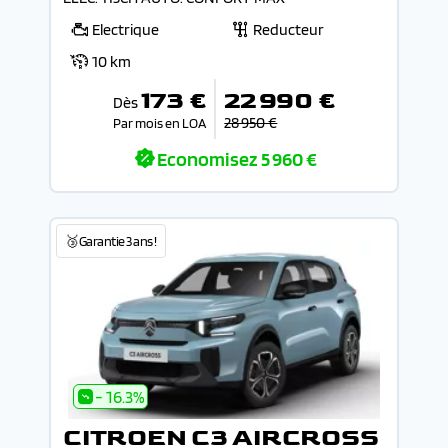
Electrique
Reducteur
10 km
173 €
22 990 €
Dès
28 950 €
Par mois en LOA
Economisez
5 960 €
🥉Garantie 3 ans !
- 16.3%
CITROEN C3 AIRCROSS