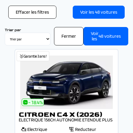
Couleur
Blanc (1)
Gris (1)
Effacer les filtres
Voir les
48
voitures
Noir (1)
Trier par
Voir
Fermer
48
voitures
les
🥉Garantie 3 ans !
- 18.4%
CITROEN C4 X (2026)
ELECTRIQUE 156CH AUTONOMIE ETENDUE PLUS
Electrique
Reducteur