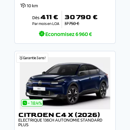
10 km
411 €
30 790 €
Dès
37 750 €
Par mois en LOA
Economisez
6 960 €
🥉Garantie 3 ans !
- 18.4%
CITROEN C4 X (2026)
ELECTRIQUE 136CH AUTONOMIE STANDARD
PLUS