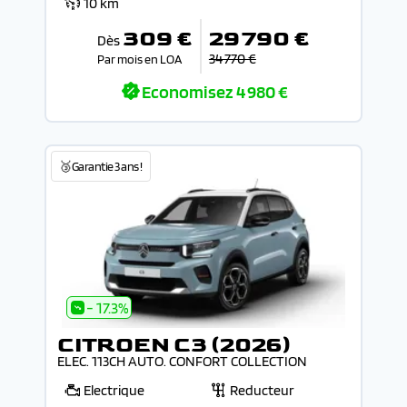
10 km
309 €
29 790 €
Dès
34 770 €
Par mois en LOA
Economisez
4 980 €
🥉Garantie 3 ans !
- 17.3%
CITROEN C3 (2026)
ELEC. 113CH AUTO. CONFORT COLLECTION
Electrique
Reducteur