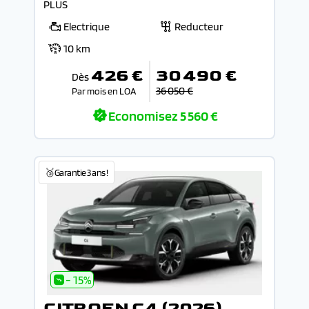
PLUS
Electrique
Reducteur
10 km
426 €
30 490 €
Dès
36 050 €
Par mois en LOA
Economisez
5 560 €
🥉Garantie 3 ans !
- 15%
CITROEN C4 (2026)