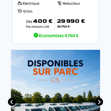
Electrique
Reducteur
10 km
400 €
29 990 €
Dès
36 750 €
Par mois en LOA
Economisez
6 760 €