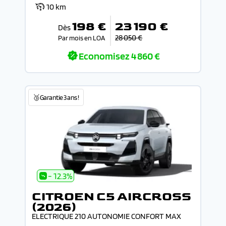
10 km
198 €
23 190 €
Dès
28 050 €
Par mois en LOA
Economisez
4 860 €
🥉Garantie 3 ans !
- 12.3%
CITROEN C5 AIRCROSS
(2026)
ELECTRIQUE 210 AUTONOMIE CONFORT MAX