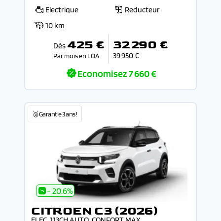
Electrique
Reducteur
10 km
425 €
32 290 €
Dès
39 950 €
Par mois en LOA
Economisez
7 660 €
🥉Garantie 3 ans !
- 20.6%
CITROEN C3 (2026)
ELEC. 113CH AUTO. CONFORT MAX