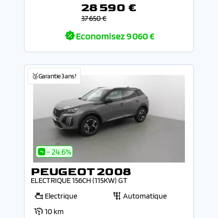
28 590 €
37 650 €
Economisez
9 060 €
🥉Garantie 3 ans !
- 24.6%
PEUGEOT 2008
ELECTRIQUE 156CH (115KW) GT
Electrique
Automatique
10 km