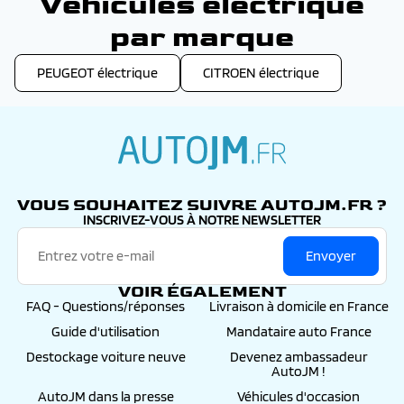
Véhicules électrique
guider pour choisir le modèle le plus adapté à vos
besoins et organiser un essai pour découvrir les
par marque
véhicules avant achat.
PEUGEOT électrique
CITROEN électrique
autojm.fr
VOUS SOUHAITEZ SUIVRE AUTOJM.FR ?
INSCRIVEZ-VOUS À NOTRE NEWSLETTER
Envoyer
VOIR ÉGALEMENT
FAQ - Questions/réponses
Livraison à domicile en France
Guide d'utilisation
Mandataire auto France
Destockage voiture neuve
Devenez ambassadeur
AutoJM !
AutoJM dans la presse
Véhicules d'occasion