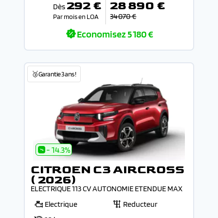
292 €
28 890 €
Dès
34 070 €
Par mois en LOA
Economisez
5 180 €
🥉Garantie 3 ans !
- 14.3%
CITROEN C3 AIRCROSS
( 2026)
ELECTRIQUE 113 CV AUTONOMIE ETENDUE MAX
Electrique
Reducteur