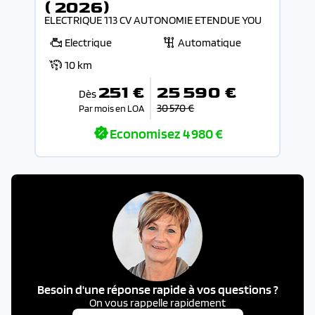
( 2026)
ELECTRIQUE 113 CV AUTONOMIE ETENDUE YOU
Electrique
Automatique
10 km
251 €
25 590 €
Dès
30 570 €
Par mois en LOA
Economisez
4 980 €
Besoin d'une réponse rapide à vos questions ?
On vous rappelle rapidement