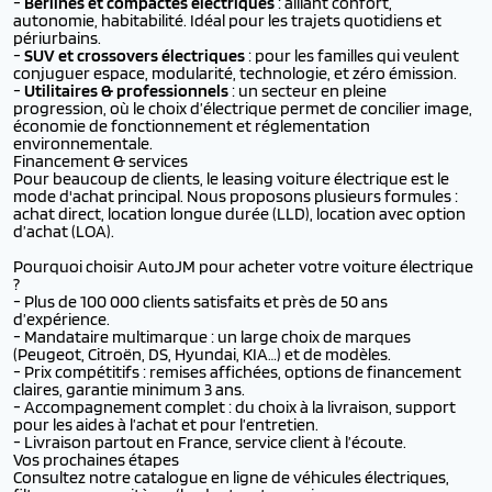
-
Berlines et compactes électriques
: alliant confort,
autonomie, habitabilité. Idéal pour les trajets quotidiens et
périurbains.
-
SUV et crossovers électriques
: pour les familles qui veulent
conjuguer espace, modularité, technologie, et zéro émission.
-
Utilitaires & professionnels
: un secteur en pleine
progression, où le choix d’électrique permet de concilier image,
économie de fonctionnement et réglementation
environnementale.
Financement & services
Pour beaucoup de clients, le leasing voiture électrique est le
mode d'achat principal. Nous proposons plusieurs formules :
achat direct, location longue durée (LLD), location avec option
d’achat (LOA).
Pourquoi choisir AutoJM pour acheter votre voiture électrique
?
- Plus de 100 000 clients satisfaits et près de 50 ans
d’expérience.
- Mandataire multimarque : un large choix de marques
(Peugeot, Citroën, DS, Hyundai, KIA…) et de modèles.
- Prix compétitifs : remises affichées, options de financement
claires, garantie minimum 3 ans.
- Accompagnement complet : du choix à la livraison, support
pour les aides à l’achat et pour l’entretien.
- Livraison partout en France, service client à l’écoute.
Vos prochaines étapes
Consultez notre catalogue en ligne de véhicules électriques,