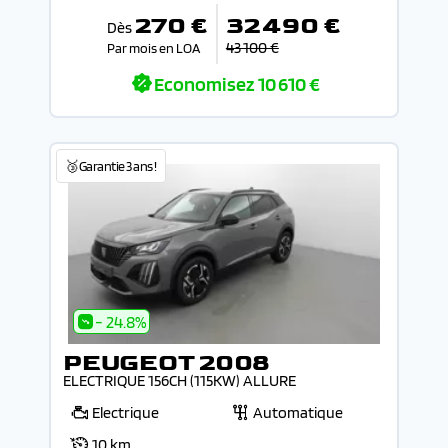
270 €
32 490 €
Dès
43 100 €
Par mois en LOA
Economisez
10 610 €
🥉Garantie 3 ans !
- 24.8%
PEUGEOT 2008
ELECTRIQUE 156CH (115KW) ALLURE
Electrique
Automatique
10 km