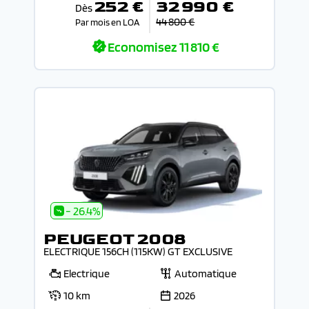
252 €
32 990 €
Dès
44 800 €
Par mois en LOA
Economisez
11 810 €
- 26.4%
PEUGEOT 2008
ELECTRIQUE 156CH (115KW) GT EXCLUSIVE
Electrique
Automatique
10 km
2026