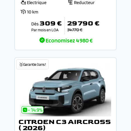
Electrique
Reducteur
10 km
309 €
29 790 €
Dès
34 770 €
Par mois en LOA
Economisez
4 980 €
🥉Garantie 3 ans !
- 14.9%
CITROEN C3 AIRCROSS
( 2026)