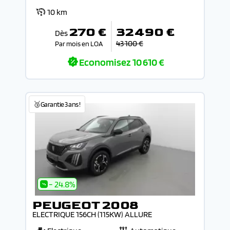
10 km
270 €
32 490 €
Dès
43 100 €
Par mois en LOA
Economisez
10 610 €
🥉Garantie 3 ans !
- 24.8%
PEUGEOT 2008
ELECTRIQUE 156CH (115KW) ALLURE