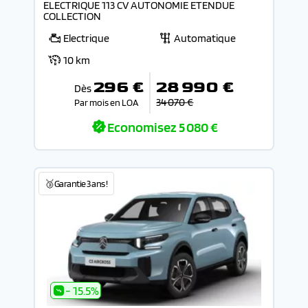
ELECTRIQUE 113 CV AUTONOMIE ETENDUE
COLLECTION
Electrique
Automatique
10 km
296 €
28 990 €
Dès
34 070 €
Par mois en LOA
Economisez
5 080 €
🥉Garantie 3 ans !
- 15.5%