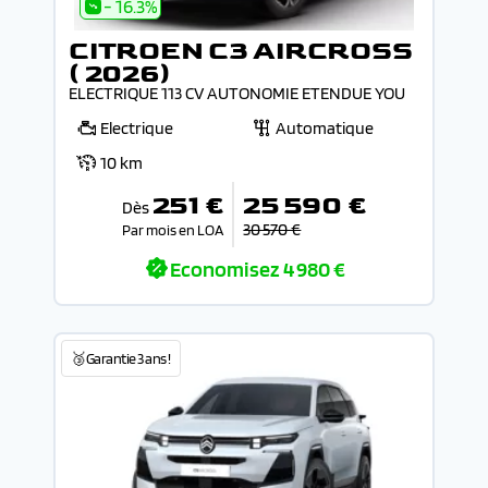
- 16.3%
CITROEN C3 AIRCROSS
( 2026)
ELECTRIQUE 113 CV AUTONOMIE ETENDUE YOU
Electrique
Automatique
10 km
251 €
25 590 €
Dès
30 570 €
Par mois en LOA
Economisez
4 980 €
🥉Garantie 3 ans !