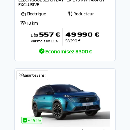
EXCLUSIVE
Electrique
Reducteur
10 km
557 €
49 990 €
Dès
58 290 €
Par mois en LOA
Economisez
8 300 €
🥉Garantie 3 ans !
- 15.1%