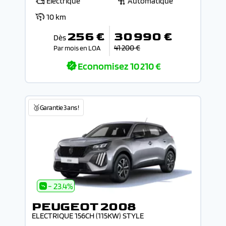
Electrique
Automatique
10 km
256 €
30 990 €
Dès
41 200 €
Par mois en LOA
Economisez
10 210 €
🥉Garantie 3 ans !
- 23.4%
PEUGEOT 2008
ELECTRIQUE 156CH (115KW) STYLE