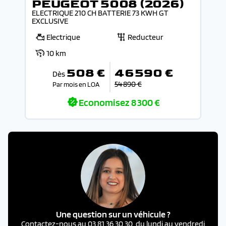
PEUGEOT 5008 (2026)
ELECTRIQUE 210 CH BATTERIE 73 KWH GT
EXCLUSIVE
Electrique
Reducteur
10 km
508 €
46 590 €
Dès
54 890 €
Par mois en LOA
Economisez
8 300 €
Une question sur un véhicule ?
Contactez-nous au 03 81 36 30 30, du lundi au vendredi