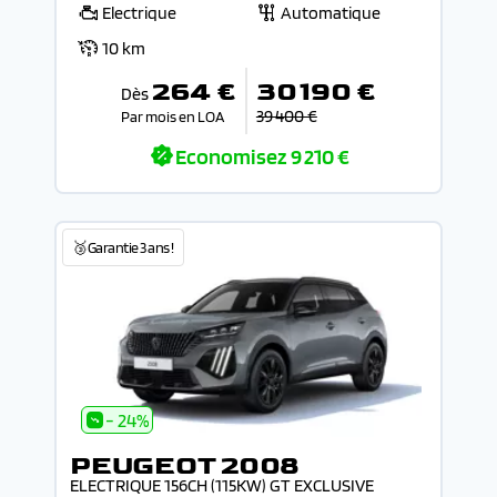
Electrique
Automatique
10 km
264 €
30 190 €
Dès
39 400 €
Par mois en LOA
Economisez
9 210 €
🥉Garantie 3 ans !
- 24%
PEUGEOT 2008
ELECTRIQUE 156CH (115KW) GT EXCLUSIVE