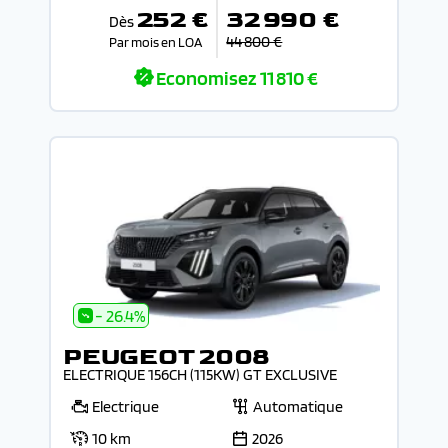
252 €
32 990 €
Dès
44 800 €
Par mois en LOA
Economisez
11 810 €
- 26.4%
PEUGEOT 2008
ELECTRIQUE 156CH (115KW) GT EXCLUSIVE
Electrique
Automatique
10 km
2026