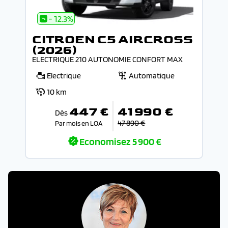
- 12.3%
CITROEN C5 AIRCROSS
(2026)
ELECTRIQUE 210 AUTONOMIE CONFORT MAX
Electrique
Automatique
10 km
447 €
41 990 €
Dès
47 890 €
Par mois en LOA
Economisez
5 900 €