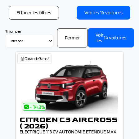
Couleur
Blanc (1)
Gris (1)
Effacer les filtres
Voir les
14
voitures
Noir (1)
Trier par
Voir
Fermer
14
voitures
les
🥉Garantie 3 ans !
- 14.3%
CITROEN C3 AIRCROSS
( 2026)
ELECTRIQUE 113 CV AUTONOMIE ETENDUE MAX