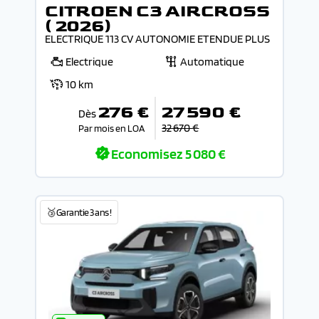
CITROEN C3 AIRCROSS
( 2026)
ELECTRIQUE 113 CV AUTONOMIE ETENDUE PLUS
Electrique
Automatique
10 km
276 €
27 590 €
Dès
32 670 €
Par mois en LOA
Economisez
5 080 €
🥉Garantie 3 ans !