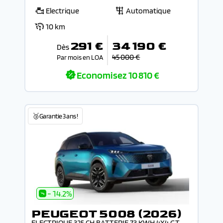
Electrique
Automatique
10 km
291 €
34 190 €
Dès
45 000 €
Par mois en LOA
Economisez
10 810 €
🥉Garantie 3 ans !
- 14.2%
PEUGEOT 5008 (2026)
ELECTRIQUE 325 CH BATTERIE 73 KWH 4X4 GT