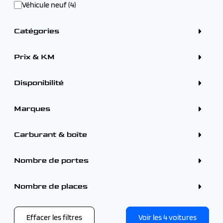
Véhicule neuf (4)
Catégories
Crossover / SUV (14)
Berline (12)
Prix & KM
Citadine (11)
Combi (7)
Prix
Break (4)
Disponibilité
Sur commande (4)
Marques
Tarif mensuel
PEUGEOT (4)
Carburant & boîte
Carburants
Remise
Hybride (8)
Nombre de portes
Diesel (5)
Electrique (4)
5 portes (4)
-
Hybride rechargeable (3)
Nombre de places
Boîtes
Automatique (4)
4 - 5 places (4)
Effacer les filtres
Voir les
4
voitures