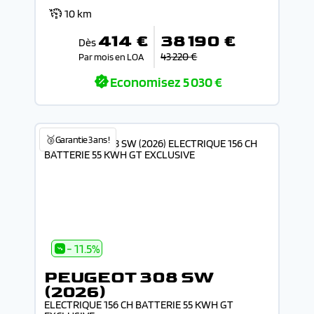
10 km
414 €
38 190 €
Dès
43 220 €
Par mois en LOA
Economisez
5 030 €
🥉Garantie 3 ans !
- 11.5%
PEUGEOT 308 SW
(2026)
ELECTRIQUE 156 CH BATTERIE 55 KWH GT