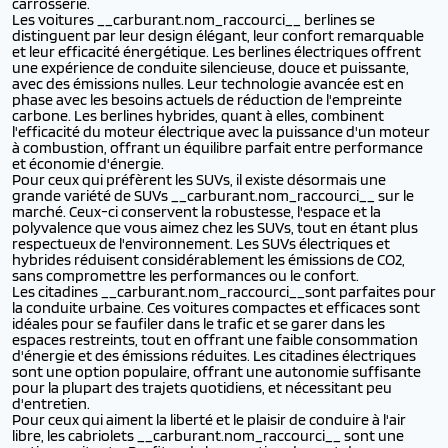
carrosserie.
Les voitures __carburant.nom_raccourci__ berlines se
distinguent par leur design élégant, leur confort remarquable
et leur efficacité énergétique. Les berlines électriques offrent
une expérience de conduite silencieuse, douce et puissante,
avec des émissions nulles. Leur technologie avancée est en
phase avec les besoins actuels de réduction de l'empreinte
carbone. Les berlines hybrides, quant à elles, combinent
l'efficacité du moteur électrique avec la puissance d'un moteur
à combustion, offrant un équilibre parfait entre performance
et économie d'énergie.
Pour ceux qui préfèrent les SUVs, il existe désormais une
grande variété de SUVs __carburant.nom_raccourci__ sur le
marché. Ceux-ci conservent la robustesse, l'espace et la
polyvalence que vous aimez chez les SUVs, tout en étant plus
respectueux de l'environnement. Les SUVs électriques et
hybrides réduisent considérablement les émissions de CO2,
sans compromettre les performances ou le confort.
Les citadines __carburant.nom_raccourci__sont parfaites pour
la conduite urbaine. Ces voitures compactes et efficaces sont
idéales pour se faufiler dans le trafic et se garer dans les
espaces restreints, tout en offrant une faible consommation
d'énergie et des émissions réduites. Les citadines électriques
sont une option populaire, offrant une autonomie suffisante
pour la plupart des trajets quotidiens, et nécessitant peu
d'entretien.
Pour ceux qui aiment la liberté et le plaisir de conduire à l'air
libre, les cabriolets __carburant.nom_raccourci__ sont une