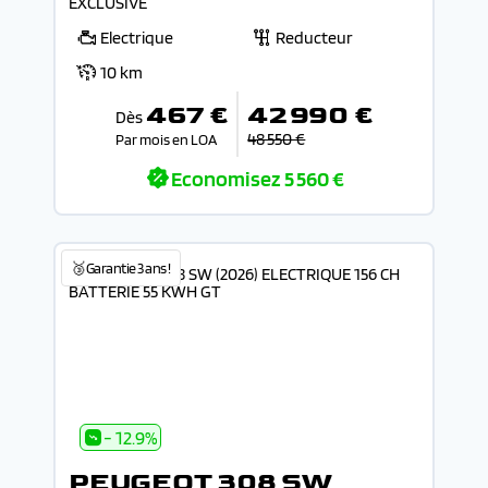
EXCLUSIVE
Electrique
Reducteur
10 km
467 €
42 990 €
Dès
48 550 €
Par mois en LOA
Economisez
5 560 €
🥉Garantie 3 ans !
- 12.9%
PEUGEOT 308 SW