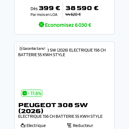
399 €
38 590 €
Dès
44 620 €
Par mois en LOA
Economisez
6 030 €
🥉Garantie 3 ans !
- 11.6%
PEUGEOT 308 SW
(2026)
ELECTRIQUE 156 CH BATTERIE 55 KWH STYLE
Electrique
Reducteur