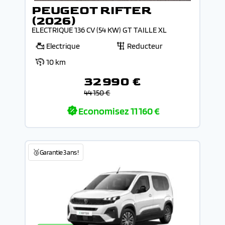
PEUGEOT RIFTER
(2026)
ELECTRIQUE 136 CV (54 KW) GT TAILLE XL
Electrique
Reducteur
10 km
32 990 €
44 150 €
Economisez
11 160 €
🥉Garantie 3 ans !