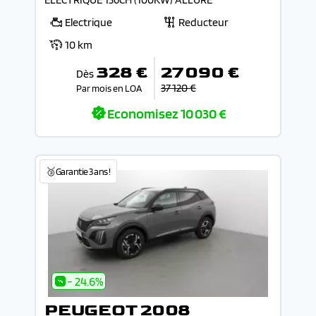
Electrique
Reducteur
10 km
328 €
27 090 €
Dès
37 120 €
Par mois en LOA
Economisez
10 030 €
🥉Garantie 3 ans !
- 24.6%
PEUGEOT 2008