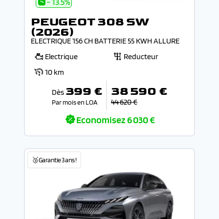
- 13.5%
PEUGEOT 308 SW
(2026)
ELECTRIQUE 156 CH BATTERIE 55 KWH ALLURE
Electrique
Reducteur
10 km
399 €
38 590 €
Dès
44 620 €
Par mois en LOA
Economisez
6 030 €
🥉Garantie 3 ans !