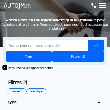
Votre voiture Peugeot électrique au meilleur prix
Achetez votre véhicule Peugeot électrique neuf et d'occasion par
mandataire
Trier
Filtrer (
2
)
Retourner à la page précédente
Filtres (
2
)
PEUGEOT
Electrique
Type