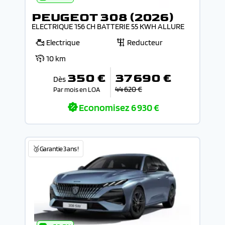
PEUGEOT 308 (2026)
ELECTRIQUE 156 CH BATTERIE 55 KWH ALLURE
Electrique
Reducteur
10 km
350 €
37 690 €
Dès
44 620 €
Par mois en LOA
Economisez
6 930 €
🥉Garantie 3 ans !