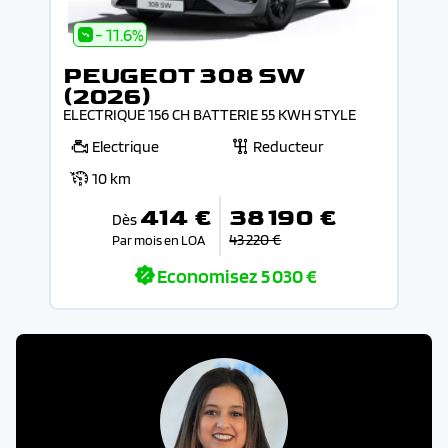
- 11.6%
PEUGEOT 308 SW
(2026)
ELECTRIQUE 156 CH BATTERIE 55 KWH STYLE
Electrique
Reducteur
10 km
414 €
38 190 €
Dès
43 220 €
Par mois en LOA
Economisez
5 030 €