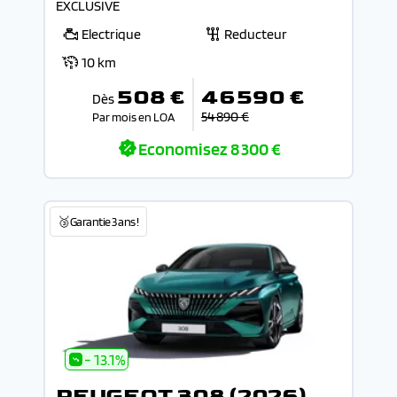
EXCLUSIVE
Electrique
Reducteur
10 km
508 €
46 590 €
Dès
54 890 €
Par mois en LOA
Economisez
8 300 €
🥉Garantie 3 ans !
- 13.1%
PEUGEOT 308 (2026)