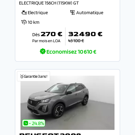
ELECTRIQUE 156CH (115KW) GT
Electrique
Automatique
10 km
270 €
32 490 €
Dès
43 100 €
Par mois en LOA
Economisez
10 610 €
🥉Garantie 3 ans !
- 24.8%