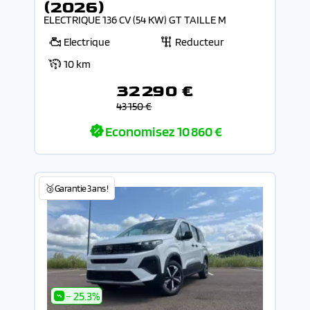
(2026)
ELECTRIQUE 136 CV (54 KW) GT TAILLE M
Electrique
Reducteur
10 km
32 290 €
43 150 €
Economisez
10 860 €
🥉Garantie 3 ans !
- 25.3%