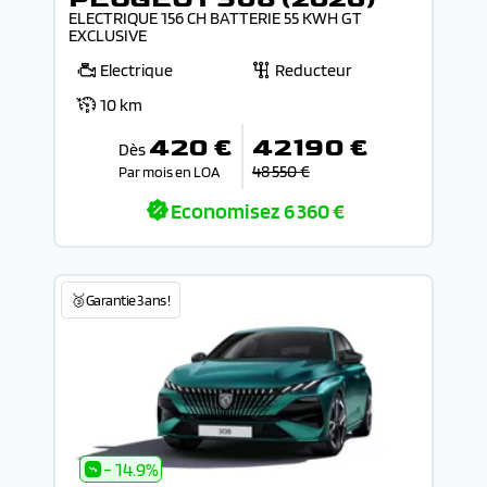
ELECTRIQUE 156 CH BATTERIE 55 KWH GT
EXCLUSIVE
Electrique
Reducteur
10 km
420 €
42 190 €
Dès
48 550 €
Par mois en LOA
Economisez
6 360 €
🥉Garantie 3 ans !
- 14.9%