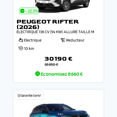
- 22.3%
PEUGEOT RIFTER
(2026)
ELECTRIQUE 136 CV (54 KW) ALLURE TAILLE M
Electrique
Reducteur
10 km
30 190 €
38 850 €
Economisez
8 660 €
🥉Garantie 3 ans !