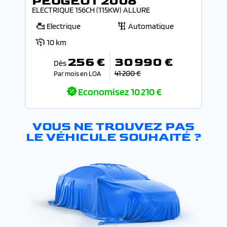
PEUGEOT 2008
ELECTRIQUE 156CH (115KW) ALLURE
Electrique
Automatique
10 km
256 €
30 990 €
Dès
41 200 €
Par mois en LOA
Economisez
10 210 €
VOUS NE TROUVEZ PAS
LE VÉHICULE SOUHAITÉ ?