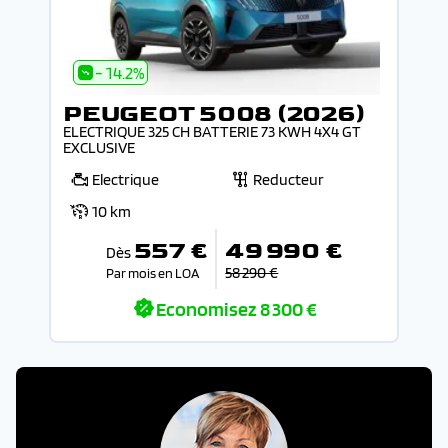
- 14.2%
PEUGEOT 5008 (2026)
ELECTRIQUE 325 CH BATTERIE 73 KWH 4X4 GT
EXCLUSIVE
Electrique
Reducteur
10 km
557 €
49 990 €
Dès
58 290 €
Par mois en LOA
Economisez
8 300 €