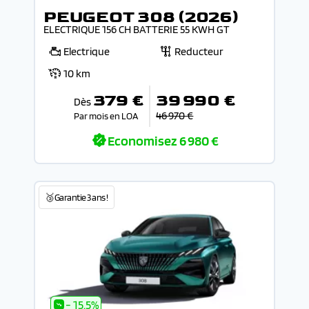
PEUGEOT 308 (2026)
ELECTRIQUE 156 CH BATTERIE 55 KWH GT
Electrique
Reducteur
10 km
379 €
39 990 €
Dès
46 970 €
Par mois en LOA
Economisez
6 980 €
🥉Garantie 3 ans !
- 15.5%