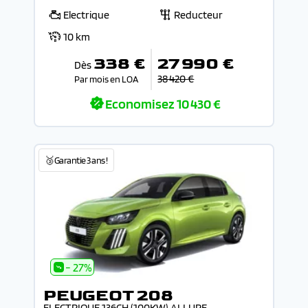
Electrique
Reducteur
10 km
338 €
27 990 €
Dès
38 420 €
Par mois en LOA
Economisez
10 430 €
🥉Garantie 3 ans !
- 27%
PEUGEOT 208
ELECTRIQUE 136CH (100KW) ALLURE