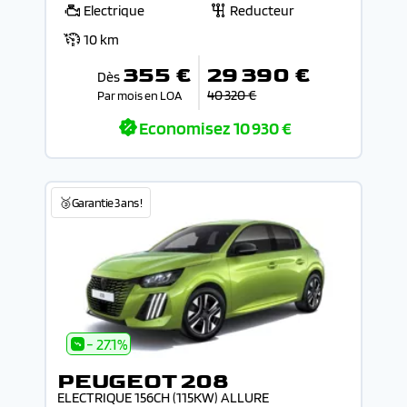
Electrique
Reducteur
10 km
355 €
29 390 €
Dès
40 320 €
Par mois en LOA
Economisez
10 930 €
🥉Garantie 3 ans !
- 27.1%
PEUGEOT 208
ELECTRIQUE 156CH (115KW) ALLURE