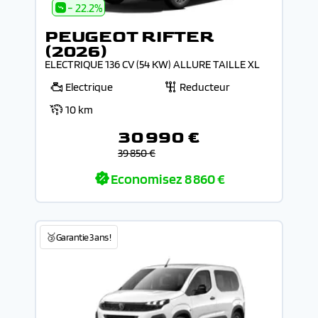
- 22.2%
PEUGEOT RIFTER
(2026)
ELECTRIQUE 136 CV (54 KW) ALLURE TAILLE XL
Electrique
Reducteur
10 km
30 990 €
39 850 €
Economisez
8 860 €
🥉Garantie 3 ans !