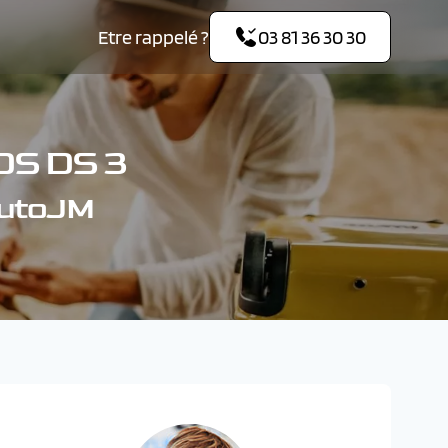
Etre rappelé ?
03 81 36 30 30
S DS 3
AutoJM