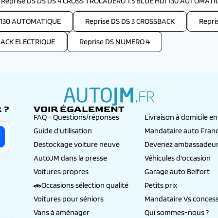
Reprise DS DS DS 4 CROSS TROCADERO 1.5 BLUE HDI 130 AUTOMAT
H 130 AUTOMATIQUE
Reprise DS DS 3 CROSSBACK
Repris
SBACK ELECTRIQUE
Reprise DS NUMERO 4
 ?
VOIR ÉGALEMENT
autojm.fr
FAQ - Questions/réponses
Livraison à domicile e
Guide d'utilisation
Mandataire auto Fran
Destockage voiture neuve
Devenez ambassadeur
AutoJM dans la presse
Véhicules d'occasion
Voitures propres
Garage auto Belfort
🚗Occasions sélection qualité
Petits prix
Voitures pour séniors
Mandataire Vs concess
Vans à aménager
Qui sommes-nous ?