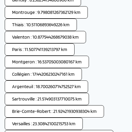
Montrouge : 9.798081267362129 km
Thiais : 10.51106893649226 km
Valenton : 10.877544268679038 km
Paris : 11.507741139213797 km
Montgeron : 16.53705003080167 km
Collégien : 17.44206230247161 km
Argenteuil : 18.700260714752527 km
Sartrouville : 21.514903137710075 km
Brie-Comte-Robert : 21.92421930938304 km
Versailles : 23.30842100215753 km