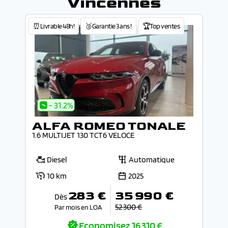
Vincennes
⏰Livrable 48h!
🥉Garantie 3 ans !
🏆Top ventes
- 31.2%
ALFA ROMEO TONALE
1.6 MULTIJET 130 TCT6 VELOCE
Diesel
Automatique
10 km
2025
283 €
35 990 €
Dès
52 300 €
Par mois en LOA
Economisez
16 310 €