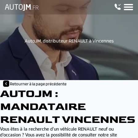
AutoJM, distributeur RENAULT à Vincennes
Retourner à la page précédente
AUTOJM :
MANDATAIRE
RENAULT VINCENNES
RENAULT
Vous êtes à la recherche d’un véhicule
neuf ou
d’occasion ? Vous avez la possibilité de consulter notre site