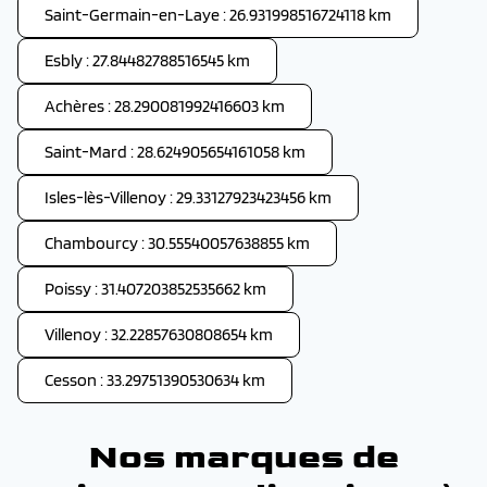
Saint-Germain-en-Laye : 26.931998516724118 km
Esbly : 27.84482788516545 km
Achères : 28.290081992416603 km
Saint-Mard : 28.624905654161058 km
Isles-lès-Villenoy : 29.33127923423456 km
Chambourcy : 30.55540057638855 km
Poissy : 31.407203852535662 km
Villenoy : 32.22857630808654 km
Cesson : 33.29751390530634 km
Nos marques de