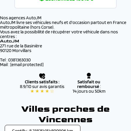
Nos agences AutoJM
AutoJM livre ses véhicules neufs et d'occasion partout en France
métropolitaine (hors Corse).
Vous avez la possibilité de récupérer votre véhicule dans nos
centres :
AutoJM
271 rue de la Basinière
90120 Morvillars
Tel : 0381363030
Mail :
[email protected]
Clients satisfaits :
Satisfait ou
8.9/10 sur avis garantis
remboursé
:
★ ★ ★ ★ ☆
14 jours ou 50km
Villes proches de
Vincennes
Gentilly : 8.238254154800906 km