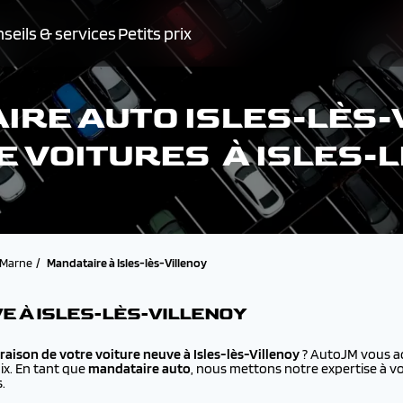
seils & services
Petits prix
RE AUTO ISLES-LÈS-
E VOITURES À ISLES-
-Marne
Mandataire à Isles-lès-Villenoy
E À ISLES-LÈS-VILLENOY
vraison de votre voiture neuve à
Isles-lès-Villenoy
? AutoJM vous ac
ix. En tant que
mandataire auto
, nous mettons notre expertise à vo
.