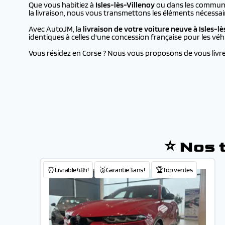
Que vous habitiez à
Isles-lès-Villenoy
ou dans les communes
la livraison, nous vous transmettons les éléments nécessai
Avec AutoJM, la
livraison de votre voiture neuve à
Isles-l
identiques à celles d'une concession française pour les vé
Vous résidez en Corse ? Nous vous proposons de vous livrer 
⭐ Nos t
⏰Livrable 48h!
🥉Garantie 3 ans !
🏆Top ventes