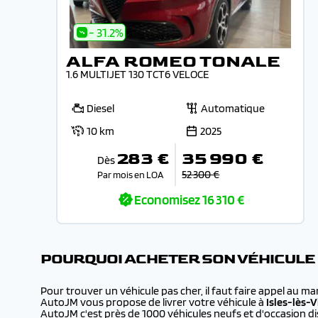
- 31.2%
ALFA ROMEO TONALE
1.6 MULTIJET 130 TCT6 VELOCE
Diesel
Automatique
10 km
2025
283 €
35 990 €
Dès
52 300 €
Par mois en LOA
Economisez
16 310 €
POURQUOI ACHETER SON VÉHICULE
Pour trouver un véhicule pas cher, il faut faire appel au m
AutoJM vous propose de livrer votre véhicule à
Isles-lès-V
AutoJM c'est près de 1000 véhicules neufs et d'occasion dis