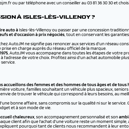
.fr ou par téléphone avec un conseiller au 03 81 36 30 30 et choisir 
ION À ISLES-LÈS-VILLENOY ?
re auto à
Isles-lès-Villenoy ou passer par une concession traditio
eufs et d'occasion à prix négociés
, tout en conservant les garanties
chez AutoJM ne signifie pas renoncer aux services d'un réseau cons
e prise en charge auprès du réseau officiel de la marque.
1975
, AutoJM vous accompagne dans toutes les étapes de votre proje
à l'adresse de votre choix. Profitez ainsi d'un achat automobile 
 service.
us accueillons des femmes et des hommes de tous âges et de tous 
ière voiture, familles souhaitant un véhicule plus spacieux, seniors p
vie de trouver le véhicule qui correspond à leurs besoins, au meill
d'une bonne affaire, sans compromis sur la qualité ni sur le service.
dget et à son mode de vie.
ccueil chaleureux
, son accompagnement personnalisé et son
ambi
aque client afin que l'achat d'une voiture reste un moment simple, 
xpliquent pourquoi tant de clients nous recommandent à leur ento