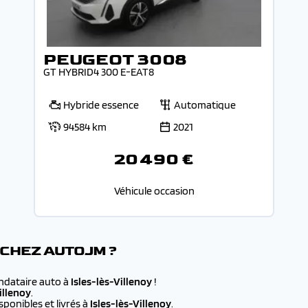
PEUGEOT 3008
GT HYBRID4 300 E-EAT8
Hybride essence
Automatique
94584 km
2021
20 490 €
Véhicule occasion
 CHEZ AUTOJM ?
andataire auto à
Isles-lès-Villenoy
!
illenoy
.
ponibles et livrés à
Isles-lès-Villenoy
.