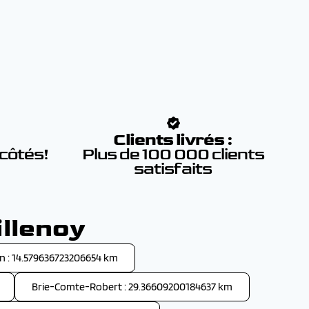
:
Clients livrés :
 côtés!
Plus de 100 000 clients
satisfaits
illenoy
en : 14.579636723206654 km
Brie-Comte-Robert : 29.36609200184637 km