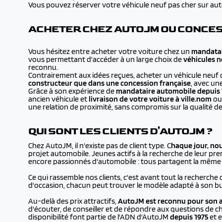
Vous pouvez réserver votre véhicule neuf pas cher sur autojm
ACHETER CHEZ AUTOJM OU CONCESS
Vous hésitez entre acheter votre voiture chez un
mandatai
vous permettant d'accéder à un large choix de
véhicules n
reconnu.
Contrairement aux idées reçues, acheter un véhicule neuf 
constructeur que dans une concession française
, avec un
Grâce à son expérience de
mandataire automobile depuis 
ancien véhicule et
livraison de votre voiture à
ville.nom
ou 
une relation de proximité, sans compromis sur la qualité de
QUI SONT LES CLIENTS D'AUTOJM ?
Chez AutoJM, il n'existe pas de client type. C
haque jour, no
projet automobile. Jeunes actifs à la recherche de leur prem
encore passionnés d'automobile : tous partagent la même en
Ce qui rassemble nos clients, c'est avant tout la recherche 
d'occasion, chacun peut trouver le modèle adapté à son bu
Au-delà des prix attractifs,
AutoJM est reconnu pour son a
d'écouter, de conseiller et de répondre aux questions de ch
disponibilité font partie de l'ADN d'AutoJM
depuis 1975
et e