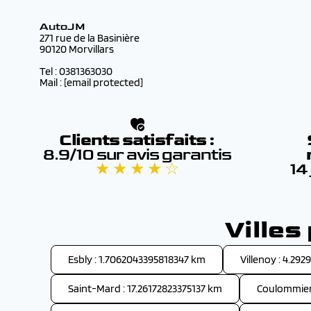
AutoJM
271 rue de la Basinière
90120 Morvillars
Tel : 0381363030
Mail :
[email protected]
Clients satisfaits :
8.9/10 sur avis garantis
★ ★ ★ ★ ☆
14
Villes
Esbly : 1.7062043395818347 km
Villenoy : 4.29
Saint-Mard : 17.26172823375137 km
Coulommier