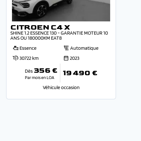
CITROEN C4 X
SHINE 1.2 ESSENCE 130 - GARANTIE MOTEUR 10
ANS OU 180000KM EAT8
Essence
Automatique
30722 km
2023
356 €
Dès
19 490 €
Par mois en LOA
Véhicule occasion