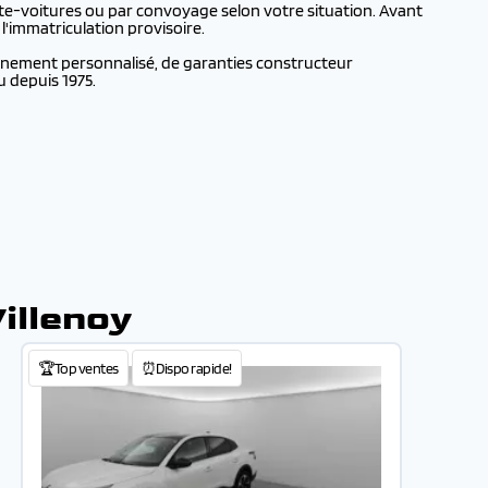
te-voitures ou par convoyage selon votre situation. Avant
l'immatriculation provisoire.
agnement personnalisé, de garanties constructeur
u depuis 1975.
Villenoy
🏆Top ventes
⏰Dispo rapide!