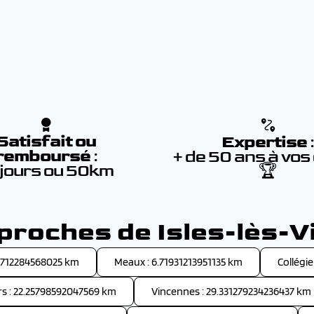
Satisfait ou
Expertise
remboursé
:
+ de 50 ans à vos
 jours ou 50km
🏆
 proches de Isles-lès-V
29712284568025 km
Meaux : 6.71931213951135 km
Collégi
s : 22.25798592047569 km
Vincennes : 29.331279234236437 km